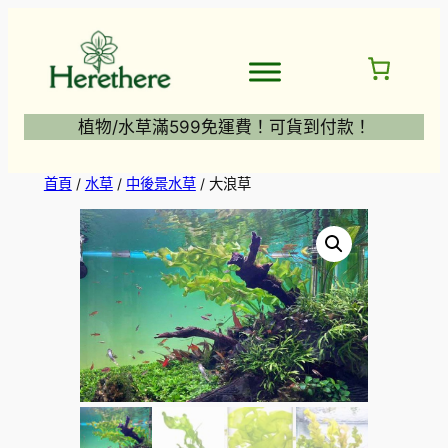
跳
至
主
要
內
植物/水草滿599免運費！可貨到付款！
容
首頁
/
水草
/
中後景水草
/ 大浪草