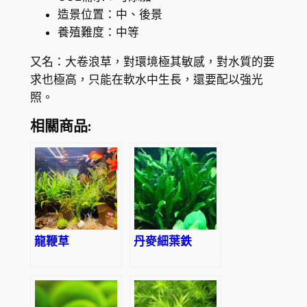
.
造景位置：中、後景
養殖難度：中等
0
0
又名：大卷浪草，對環境極其敏感，對水質的要
求也極高，只能在軟水中生長，還要配以強光
照。
相關商品:
龍鞭草
丹麥細葉鉄