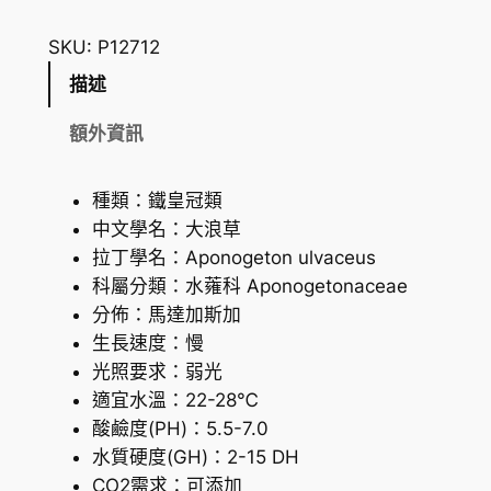
浪
1
草
SKU:
P12712
0
數
描述
8
量
.
額外資訊
5
種類：鐵皇冠類
7
中文學名：大浪草
到
拉丁學名：Aponogeton ulvaceus
H
科屬分類：水蕹科 Aponogetonaceae
分佈：馬達加斯加
K
生長速度：慢
$
光照要求：弱光
2
適宜水溫：22-28℃
酸鹼度(PH)：5.5-7.0
1
水質硬度(GH)：2-15 DH
0
CO2需求：可添加