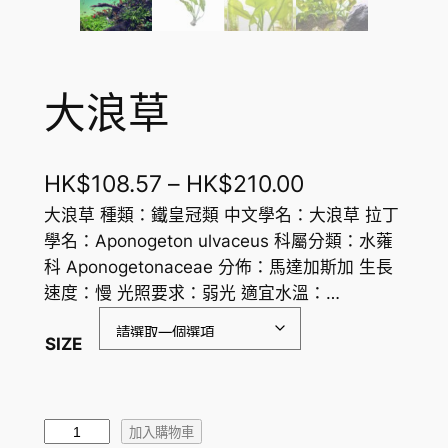
大浪草
價
HK$
108.57
–
HK$
210.00
格
大浪草 種類：鐵皇冠類 中文學名：大浪草 拉丁
學名：Aponogeton ulvaceus 科屬分類：水蕹
範
科 Aponogetonaceae 分佈：馬達加斯加 生長
圍
速度：慢 光照要求：弱光 適宜水溫：…
：
SIZE
H
K
$
大
加入購物車