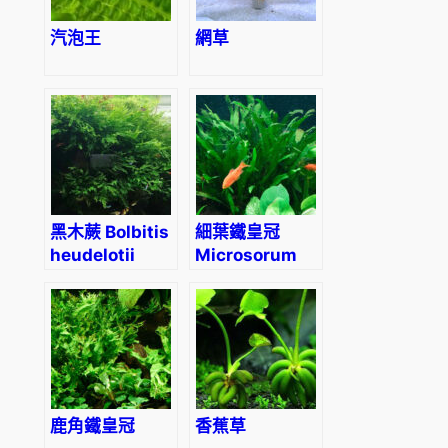
汽泡王
網草
黑木蕨 Bolbitis
細葉鐵皇冠
heudelotii
Microsorum
pteropus
‘Narrow’
鹿角鐵皇冠
香蕉草