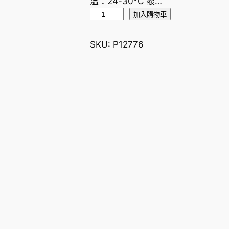
溫：24-30°C 酸…
大
加入購物車
紅
梅
SKU:
P12776
數
量