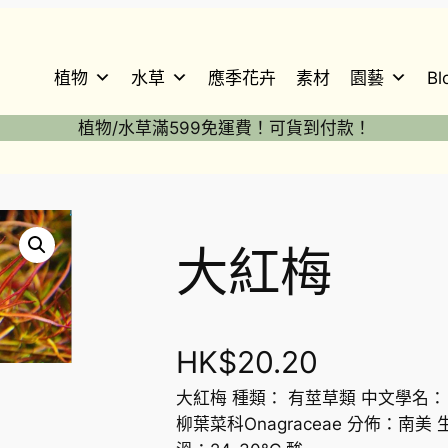
植物
水草
應季花卉
素材
園藝
Bl
植物/水草滿599免運費！可貨到付款！
大紅梅
HK$
20.20
大紅梅 種類： 有莖草類 中文學名： 大
柳葉菜科Onagraceae 分佈：南美