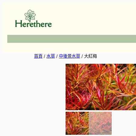
跳
至
主
要
內
容
首頁
/
水草
/
中後景水草
/ 大紅梅