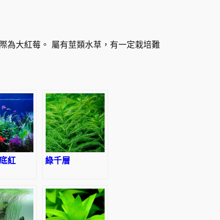
際為大紅莓。 屬有莖類水草，有一定栽培難
底紅
綠千層