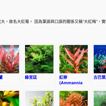
大，故名大紅莓。 因為筆誤與口誤的關係又稱“大紅梅”，實
蘭
綠宮廷
紅柳
古巴葉
(Ammannia
gracilis)