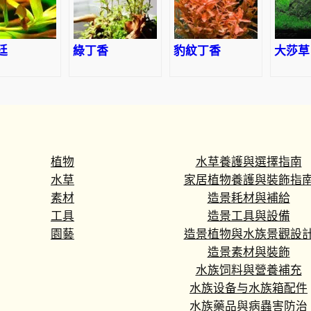
廷
綠丁香
豹紋丁香
大莎草
植物
水草養護與選擇指南
水草
家居植物養護與裝飾指
素材
造景耗材與補給
工具
造景工具與設備
園藝
造景植物與水族景觀設
造景素材與裝飾
水族饲料與營養補充
水族设备与水族箱配件
水族藥品與病蟲害防治