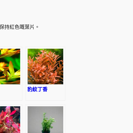
保持紅色嘅葉片。
豹紋丁香