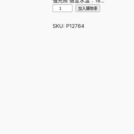
強光照 適宜水溫：18…
大
加入購物車
紅
葉
SKU:
P12764
數
量