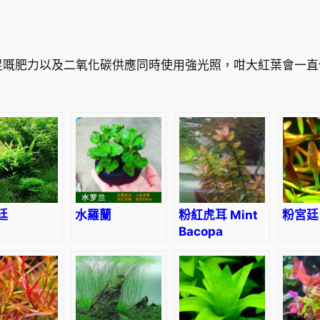
足嘅肥力以及二氧化碳供應同時使用強光照，咁大紅葉會一直
廷
水羅蘭
粉紅虎耳 Mint
粉宮廷
Bacopa
(Bacopa
caroliniana
‘colorata’)