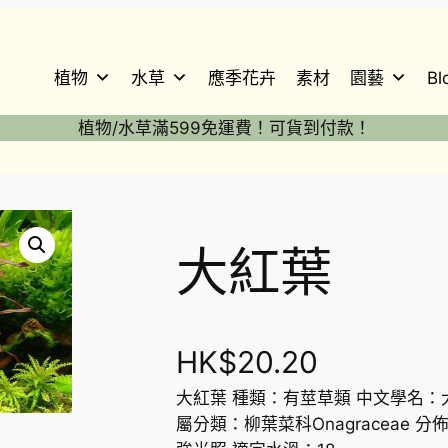
植物
水草
應季花卉
素材
園藝
Bl
植物/水草滿599免運費！可貨到付款！
大紅葉
HK$
20.20
大紅葉 種類：有莖草類 中文學名：大紅葉 
屬分類：柳葉菜科Onagraceae