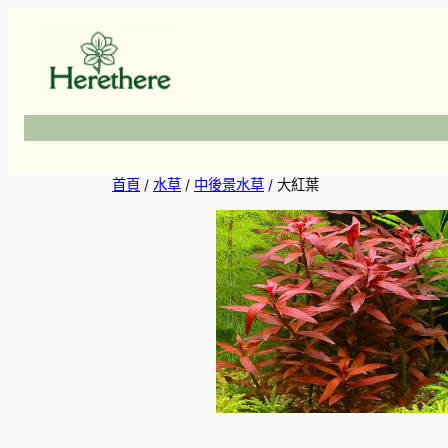
跳
至
主
要
內
容
首頁
/
水草
/
中後景水草
/ 大紅葉