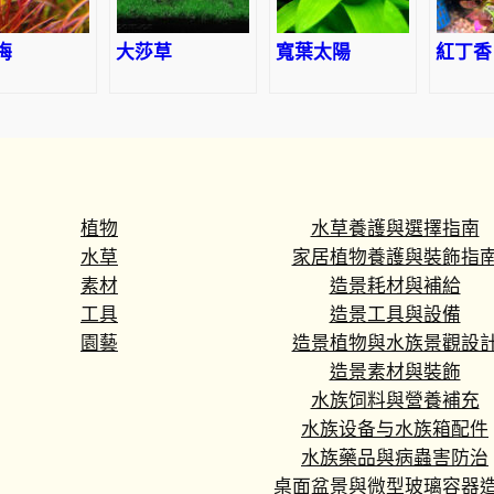
梅
大莎草
寬葉太陽
紅丁香
植物
水草養護與選擇指南
水草
家居植物養護與裝飾指
素材
造景耗材與補給
工具
造景工具與設備
園藝
造景植物與水族景觀設
造景素材與裝飾
水族饲料與營養補充
水族设备与水族箱配件
水族藥品與病蟲害防治
桌面盆景與微型玻璃容器