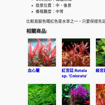
造景位置：中、後景
養殖難度：中等
比較易靛色嘅紅色是水草之一，只要保證充
相關商品:
血心蘭
紅宮廷 Rotala
綠宮
sp. ‘Colorata’