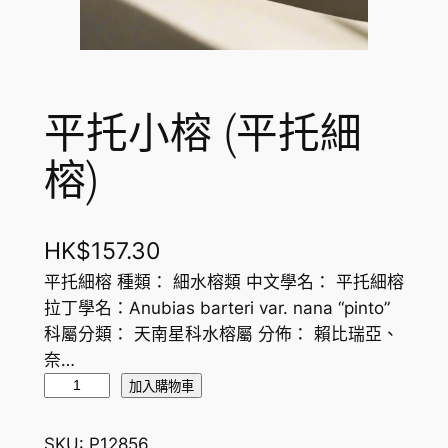
平托小榕 (平托細
榕)
HK$
157.30
平托細榕 種類： 細水榕類 中文學名： 平托細榕
拉丁學名：Anubias barteri var. nana “pinto”
科屬分類： 天南星科水榕屬 分佈： 賴比瑞亞、
奈…
平
加入購物車
托
小
SKU:
P12856