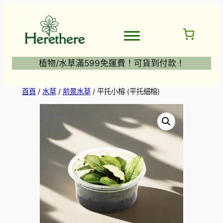
跳
至
主
要
內
植物/水草滿599免運費！可貨到付款！
容
首頁
/
水草
/
前景水草
/ 平托小榕 (平托細榕)