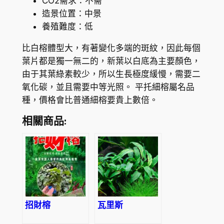
CO2需求：不需
造景位置：中景
養殖難度：低
比白榕體型大，有著變化多端的斑紋，因此每個
葉片都是獨一無二的，新葉以白底為主要顏色，
由于其葉綠素較少，所以生長極度緩慢，需要二
氧化碳，並且需要中等光照。 平托細榕屬名品
種，價格會比普通細榕要貴上數倍。
相關商品:
招財榕
瓦里斯