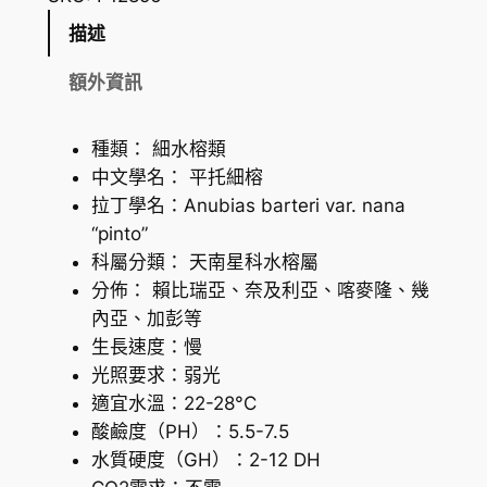
榕
描述
(
平
額外資訊
托
細
種類： 細水榕類
榕
中文學名： 平托細榕
)
拉丁學名：Anubias barteri var. nana
數
“pinto”
量
科屬分類： 天南星科水榕屬
分佈： 賴比瑞亞、奈及利亞、喀麥隆、幾
內亞、加彭等
生長速度：慢
光照要求：弱光
適宜水溫：22-28°C
酸鹼度（PH）：5.5-7.5
水質硬度（GH）：2-12 DH