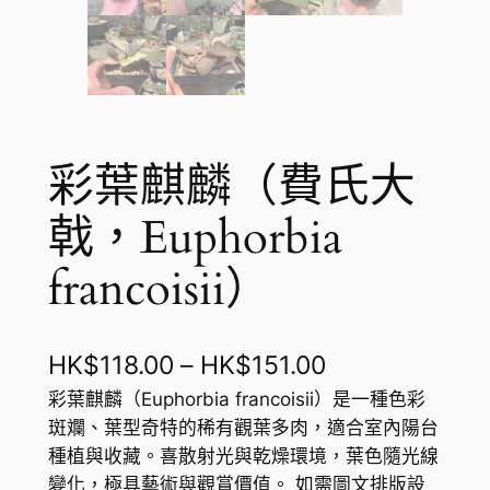
彩葉麒麟（費氏大
戟，Euphorbia
francoisii）
價
HK$
118.00
–
HK$
151.00
格
彩葉麒麟（Euphorbia francoisii）是一種色彩
斑斕、葉型奇特的稀有觀葉多肉，適合室內陽台
範
種植與收藏。喜散射光與乾燥環境，葉色隨光線
圍
變化，極具藝術與觀賞價值。 如需圖文排版設