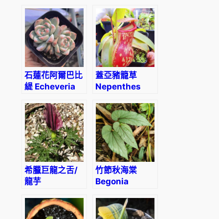
Peperomia
el encino
‘Silver
Watermelon’
石蓮花阿爾巴比
蓋亞豬籠草
緹 Echeveria
Nepenthes
‘Alba Beauty’
‘Gaia’
希臘巨龍之舌/
竹節秋海棠
龍芋
Begonia
Dracunculus
maculataRaddi
vulgaris