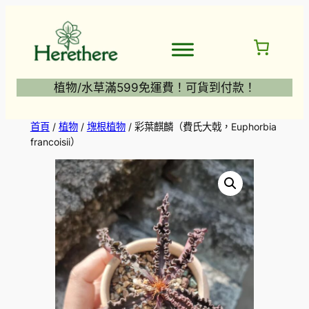
跳
至
主
要
內
植物/水草滿599免運費！可貨到付款！
容
首頁
/
植物
/
塊根植物
/ 彩葉麒麟（費氏大戟，Euphorbia
francoisii）