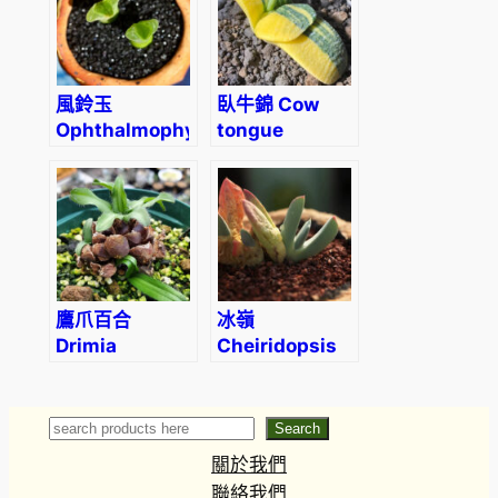
風鈴玉
臥牛錦 Cow
Ophthalmophyllum
tongue
littlewoodii
(Gasteria
(Conophytum
armstrongii
devium)
f.variegata)
鷹爪百合
冰嶺
Drimia
Cheiridopsis
haworthioides
denticulata
Search
Search
關於我們
聯絡我們