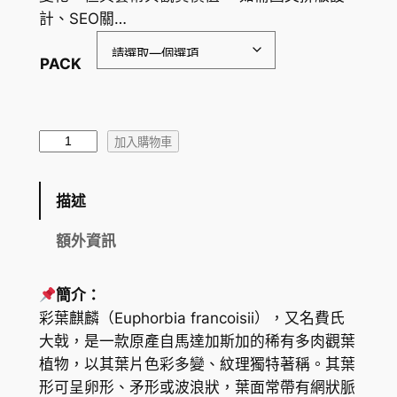
計、SEO關…
：
H
PACK
K
$
彩
1
加入購物車
葉
1
麒
描述
8
麟
（
.
額外資訊
費
0
氏
簡介：
0
大
彩葉麒麟（Euphorbia francoisii），又名費氏
戟
到
大戟，是一款原產自馬達加斯加的稀有多肉觀葉
，
H
植物，以其葉片色彩多變、紋理獨特著稱。其葉
E
形可呈卵形、矛形或波浪狀，葉面常帶有網狀脈
K
u