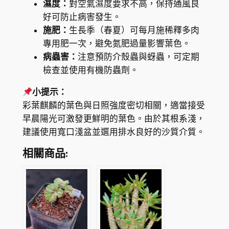
濕度：
對空氣濕度要求不高，保持通風良
）
好可防止病害發生。
數
施肥：
生長季（春夏）可每月施稀釋多肉
量
專用肥一次，避免氮肥過量影響葉色。
病蟲害：
注意預防介殼蟲與蚜蟲，可定期
檢查並使用有機防蟲劑。
小提示：
彩葉麒麟的葉色與日照強度密切相關，適當接受
早晨陽光可激發更鮮明的葉色。由於其根系淺，
建議使用寬口淺盆並選用排水良好的沙質介質。
相關商品: