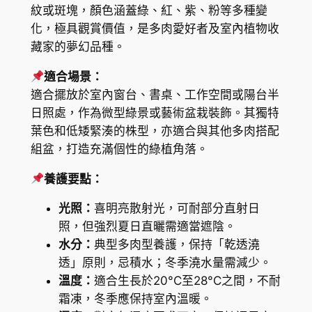
紋或斑塊，顏色涵蓋綠、紅、紫、粉等多種變
p
$
化，極具觀賞價值，是多肉愛好者及室內植物收
h
1
藏家的夢幻品種。
o
5
r
適合場景：
b
1
適合擺放於室內窗台、書桌、工作空間或陽台半
i
日照處，作為微型綠景或藝術盆栽裝飾。其獨特
.
a
葉色和低矮緊湊的株型，亦適合與其他多肉搭配
0
f
組盆，打造充滿個性的綠植角落。
r
0
養護要點：
a
n
光照：
喜明亮散射光，可耐部分直射日
c
照，但強烈夏日直曬需適當遮陰。
o
水分：
典型多肉型養護，保持「乾透澆
i
透」原則，忌積水；冬季澆水量需減少。
s
溫度：
適合生長於20°C至28°C之間，不耐
i
霜凍，冬季應保持室內溫暖。
i