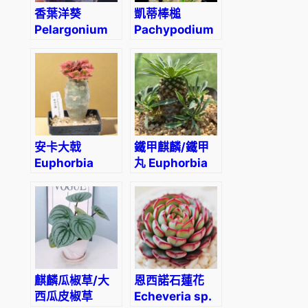
香葉洋葵
凱蒂棒槌
Pelargonium
Pachypodium
dolomiticum
rosulatum
安卡大戟
鐵甲麒麟/鐵甲
Euphorbia
丸 Euphorbia
ankarensis
bupleurifolia
麒麟瓜椒草/大
恩西諾石蓮花
西瓜皮椒草
Echeveria sp.