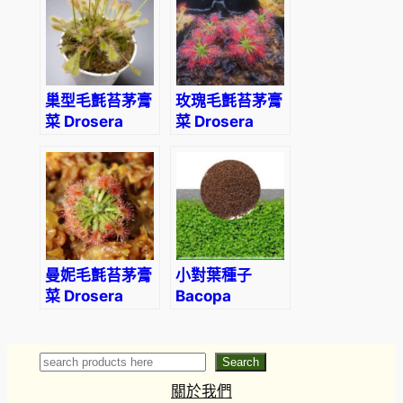
巢型毛氈苔茅膏
玫瑰毛氈苔茅膏
菜 Drosera
菜 Drosera
nidiformis
roseana
曼妮毛氈苔茅膏
小對葉種子
菜 Drosera
Bacopa
mannii
monnieri
seeds
Search
Search
關於我們