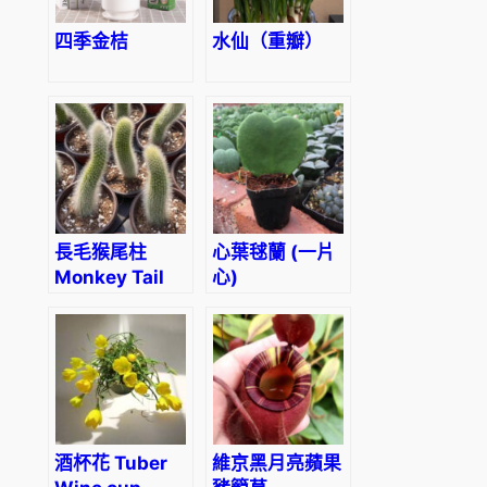
四季金桔
水仙（重瓣）
長毛猴尾柱
心葉毬蘭 (一片
Monkey Tail
心)
Cactus
(Cleistocactus
winteri
‘Colademononis
‘)
酒杯花 Tuber
維京黑月亮蘋果