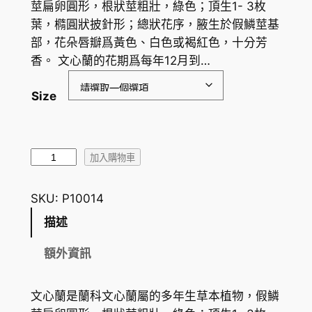
莖扁卵圓形，根狀莖粗壯，綠色；頂生1- 3枚
葉，橢圓狀披針形；總狀花序，腋生於假鱗莖基
部，花朵唇瓣爲黃色、白色或褐紅色，十分芳
香。 文心蘭的花期爲每年12月到…
Size
文
加入購物車
心
蘭
SKU:
P10014
（
描述
應
季
額外資訊
花
卉
文心蘭是蘭科文心蘭屬的多年生草本植物，假鱗
）