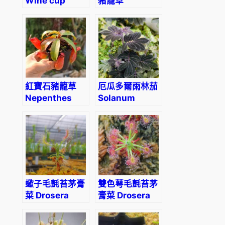
Wine cup
豬籠草
(Geissorhiza
Nepenthes
corrugata)
viking × Black
Moon Apple
紅寶石豬籠草
厄瓜多爾雨林茄
Nepenthes
Solanum
‘Ruby Red’
uleanum
蠍子毛氈苔茅膏
雙色萼毛氈苔茅
菜 Drosera
膏菜 Drosera
scorpioides
dichrosepala