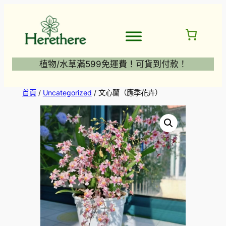
跳
至
主
要
內
植物/水草滿599免運費！可貨到付款！
容
首頁
/
Uncategorized
/ 文心蘭（應季花卉）