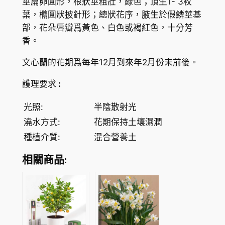
莖扁卵圓形，根狀莖粗壯，綠色；頂生1- 3枚
數
葉，橢圓狀披針形；總狀花序，腋生於假鱗莖基
量
部，花朵唇瓣爲黃色、白色或褐紅色，十分芳
香。
文心蘭的花期爲每年12月到來年2月份末前後。
護理要求
:
光照:
半陰散射光
澆水方式:
花期保持土壤濕潤
種植介質:
混合營養土
相關商品: