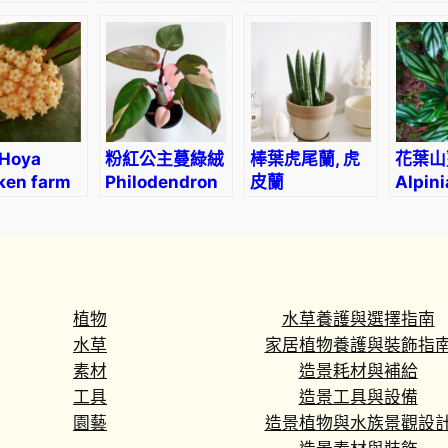
ectum
sansiam ulimi
‘Hindu Rope’
siame
l.) Planch
Dwarf Plant
Hoya
粉紅公主蔓綠絨
棒葉虎尾蘭, 虎
花葉山
ken farm
Philodendron
皮蘭
Alpini
Pink Princess
Sansevieria
pumil
Cylindrica
(Dracaena
angolensis)
植物
水草養護與選擇指南
水草
家居植物養護與裝飾指
素材
造景耗材與補給
工具
造景工具與設備
園藝
造景植物與水族景觀設