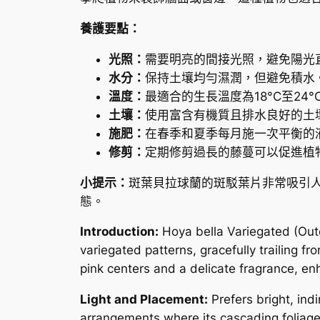
養護要點：
光照：
需要明亮的間接光照，避免陽光
水分：
保持土壤均勻濕潤，但避免積水
溫度：
最適合的生長溫度為18°C至2
土壤：
使用富含有機質且排水良好的土
施肥：
在春季和夏季每月施一次平衡的
修剪：
定期修剪過長的藤蔓可以促進植
小提示：
斑葉貝拉球蘭的斑駁葉片非常吸引
態。
Introduction:
Hoya bella Variegated (Outer
variegated patterns, gracefully trailing 
pink centers and a delicate fragrance, e
Light and Placement:
Prefers bright, ind
arrangements where its cascading foliag