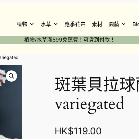
植物
水草
應季花卉
素材
園藝
Bl
植物/水草滿599免運費！可貨到付款！
riegated
斑葉貝拉球蘭 H
variegated
HK$
119.00