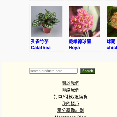
curtisii
Bambino
obt
Arrow
(Wal
孔雀竹芋
戴維德球蘭
球蘭 
Calathea
Hoya
chic
makoyana
davidcummingii
Search
Search
關於我們
聯絡我們
訂單/付款/退換貨
我的帳戶
積分獎勵計劃