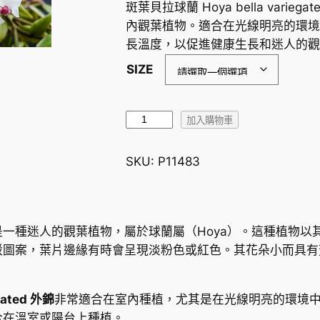
斑葉貝拉球蘭 Hoya bella var
內觀葉植物。適合在光線明亮的環境
長溫度，以促進健康生長和迷人的觀
SIZE
斑
加入購物車
葉
貝
SKU:
P11483
拉
球
蘭
H
gated 外錦是一種迷人的觀葉植物，屬於球蘭屬（Hoya）。這
o
駁圖案，葉片邊緣有時會呈現淡粉色或紅色。其花朵小而具有
y
a
ated 外錦
非常適合在室內種植，尤其是在光線明亮的環境
b
合在溫室或陽台上種植。