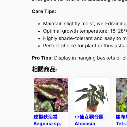
Care Tips:
Maintain slightly moist, well-draining 
Optimal growth temperature: 18–28°
Highly shade-tolerant and easy to m
Perfect choice for plant enthusiasts 
Pro Tips:
Display in hanging baskets or ele
相關商品:
球根秋海棠
小仙女觀音蓮
崖爬
Begonia sp.
Alocasia
Tetr