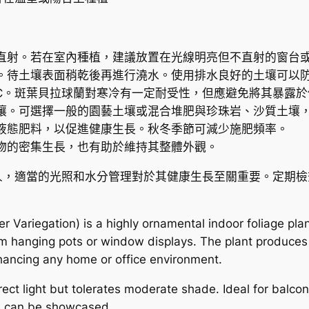
e
l
l
直射。若在室內種植，建議放置在光線明亮但不直射的窗台
a
。待土壤表面稍乾後再進行澆水。使用排水良好的土壤可以
v
4°C。斑葉貝拉球蘭對寒冷有一定耐受性，但應避免將其暴露於
a
壤。可選擇一般的園藝土壤或混合堆肥與珍珠岩、沙質土壤
r
液態肥料，以促進健康生長。秋冬季節可減少施肥頻率。
i
物的密集生長，也有助於維持其整體外觀。
e
g
人，適當的光照和水分管理對於其健康生長至關重要。定期檢
a
t
e
 Variegation) is a highly ornamental indoor foliage plant
d
from hanging pots or window displays. The plant produce
數
nhancing any home or office environment.
量
irect light but tolerates moderate shade. Ideal for balco
e can be showcased.