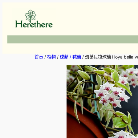
跳
至
主
要
內
容
首頁
/
植物
/
球蘭 / 毬蘭
/ 斑葉貝拉球蘭 Hoya bella va