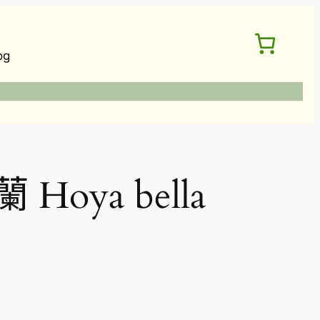
og
oya bella