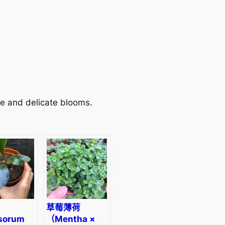
age and delicate blooms.
草莓薄荷
sorum
（Mentha ×