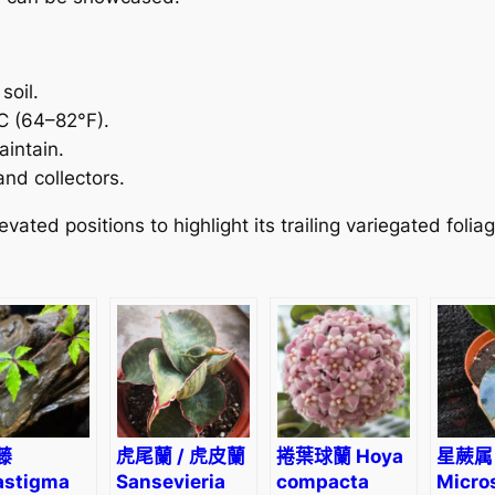
soil.
C (64–82°F).
aintain.
and collectors.
vated positions to highlight its trailing variegated foli
藤
虎尾蘭 / 虎皮蘭
捲葉球蘭 Hoya
星蕨属
astigma
Sansevieria
compacta
Micro