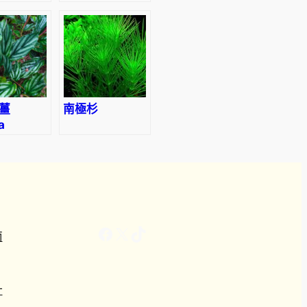
nse
piperita
‘Strawberry’）
薑
南極杉
a
a
Facebook
X
TikTok
南
計