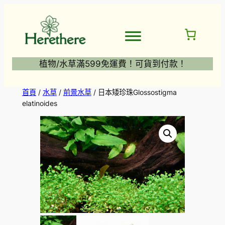
跳
至
主
要
內
植物/水草滿599免運費！可貨到付款！
容
首頁
/
水草
/
前景水草
/ 日本矮珍珠Glossostigma
elatinoides