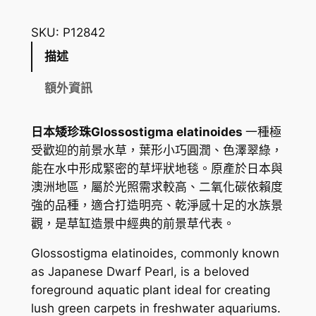
本
矮
SKU:
P12842
珍
描述
珠
G
額外資訊
l
o
日本矮珍珠Glossostigma elatinoides
一種極
s
受歡迎的前景水草，葉形小巧圓潤、色澤翠綠，
s
能在水中形成緊密的草坪狀地毯。原產於日本與
o
澳洲地區，屬於光照需求較高、二氧化碳依賴度
s
強的品種，適合打造明亮、乾淨感十足的水族景
t
觀，是草缸造景中經典的前景草代表。
i
g
Glossostigma elatinoides, commonly known
m
as Japanese Dwarf Pearl, is a beloved
a
foreground aquatic plant ideal for creating
e
lush green carpets in freshwater aquariums.