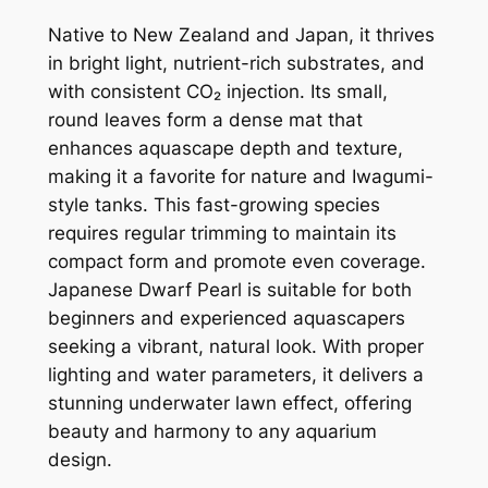
l
Native to New Zealand and Japan, it thrives
a
in bright light, nutrient-rich substrates, and
t
with consistent CO₂ injection. Its small,
i
round leaves form a dense mat that
n
enhances aquascape depth and texture,
o
making it a favorite for nature and Iwagumi-
i
style tanks. This fast-growing species
d
requires regular trimming to maintain its
e
compact form and promote even coverage.
s
Japanese Dwarf Pearl is suitable for both
數
beginners and experienced aquascapers
量
seeking a vibrant, natural look. With proper
lighting and water parameters, it delivers a
stunning underwater lawn effect, offering
beauty and harmony to any aquarium
design.