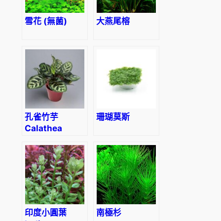
雪花 (無菌)
大燕尾榕
孔雀竹芋
珊瑚莫斯
Calathea
makoyana
印度小圓葉
南極杉