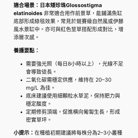
適合場景：日本矮珍珠Glossostigma
elatinoides
非常適合用作前景草，能鋪滿魚缸
底部形成綠毯效果，常見於競賽級自然風或伊藤
風水景缸中。亦可與紅色莖草搭配形成對比，增
添層次感。
養護要點：
需要強光照（每日8小時以上），光線不足
會導致徒長。
二氧化碳需穩定供應，維持在 20–30
mg/L 為佳。
底床建議使用細顆粒水草泥，保持肥力與
穩定酸度。
定期修剪頂端，促進橫向匍匐生長，形成
密實草坪。
小提示：
在種植初期建議將每株分為2–3小叢種