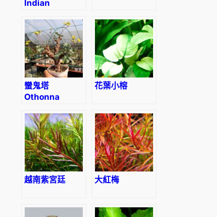
Indian
Toothcup
(Rotala
indica)
蠻鬼塔
花葉小榕
Othonna
herrei
越南紫宮廷
大紅梅