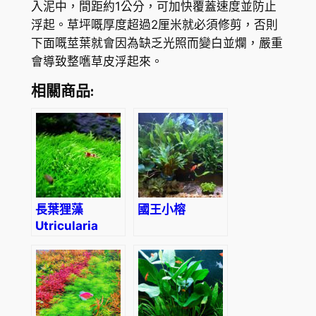
入泥中，間距約1公分，可加快覆蓋速度並防止
浮起。草坪嘅厚度超過2厘米就必須修剪，否則
下面嘅莖葉就會因為缺乏光照而變白並爛，嚴重
會導致整嚿草皮浮起來。
相關商品:
長葉狸藻
國王小榕
Utricularia
longifolia (無
菌)