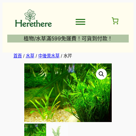
跳
至
主
要
內
植物/水草滿599免運費！可貨到付款！
容
首頁
/
水草
/
中後景水草
/ 水芹