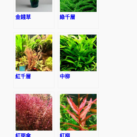
金錢草
綠千層
紅千層
中柳
紅雨傘
紅柳