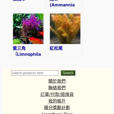
(Ammannia
gracilis)
紫三角
紅松尾
（Limnophila
aromatica）
Search
Search
關於我們
聯絡我們
訂單/付款/退換貨
我的帳戶
積分獎勵計劃