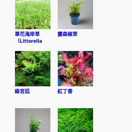
單花海岸草
露森椒草
（Littorella
uniflora）
綠宮廷
紅丁香