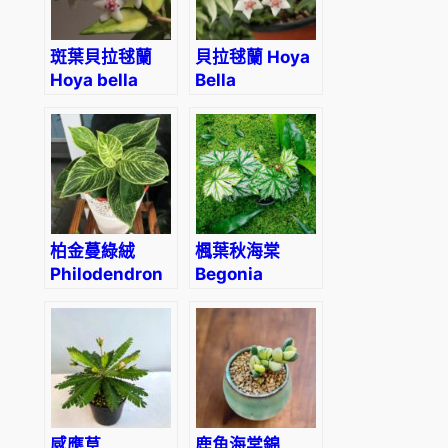
斑葉貝拉毬蘭
貝拉毬蘭 Hoya
Hoya bella
Bella
Inner
Variegated
‘Luis Bois’
柏金蔓綠絨
楓葉秋海棠
Philodendron
Begonia
‘Birkin’
heracleifoniana
(Philodendron
sp.)
感應草
鹿角海棠錦