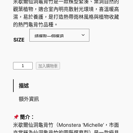
米歇爾仙洞龜背竹是一款株型緊湊、葉洞自然的
觀葉植物，適合室內明亮散射光環境，喜溫暖高
濕，易於養護，是打造熱帶雨林風格與植物收藏
的熱門龜背竹品種。
SIZE
米
加入購物車
歇
爾
描述
仙
洞
額外資訊
龜
背
簡介：
竹
米歇爾仙洞龜背竹（
Monstera ‘Michelle’
，市面
M
亦常稱為仙洞龜背竹的園藝選育型）是一款極具