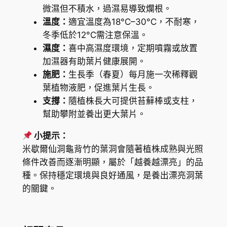
數
微濕但不積水，過濕易導致爛根。
量
溫度：
適宜溫度為18°C–30°C，不耐寒，
冬季低於12°C需注意保溫。
濕度：
喜中高濕度環境，定期噴霧或放置
加濕器有助葉片健康展開。
施肥：
生長季（春夏）每月施一次稀釋觀
葉植物液肥，促進葉片生長。
支撐：
隨植株長大可提供苔蘚棒或支柱，
幫助攀附並養出更大葉片。
小提示：
米歇爾仙洞龜背竹的葉洞會隨著植株成熟與光照
條件改善而逐漸明顯，屬於「越養越漂亮」的品
種。保持穩定環境與良好通風，是養出漂亮洞葉
的關鍵。