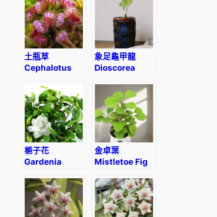
土瓶草
象足龜甲龍
Cephalotus
Dioscorea
follicularis
elephantipes
(elephant’s
foot vine)
梔子花
金卓葉
Gardenia
Mistletoe Fig
jasminoides
(Ficus
deltoidea
gold)