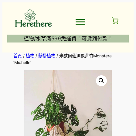
跳
至
主
要
內
植物/水草滿599免運費！可貨到付款！
容
首頁
/
植物
/
懸掛植物
/ 米歇爾仙洞龜背竹Monstera
‘Michelle’