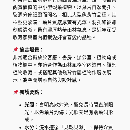
o
觀賞價值的中小型觀葉植物，以葉片自然開孔、
n
裂洞分佈細緻而聞名。相比大型龜背竹品種，其
s
株型更緊湊，葉片質感厚實有光澤，洞孔如被雕
t
刻般清晰，帶有濃厚熱帶雨林氣息，是近年深受
e
收藏家與室內植栽愛好者喜愛的品種。
r
a
適合場景：
‘
非常適合擺放於客廳、書房、辦公室、植物角或
M
植物櫃中。亦適合作為雨林風格室內造景、觀葉
i
植物收藏、或搭配其他龜背竹屬植物作層次展
c
示，為空間增添自然與設計感。
h
養護要點：
e
l
光照：
喜明亮散射光，避免長時間直射陽
l
光，以免葉片灼傷；光照充足有助葉洞形
e
成。
’
水分：
澆水遵循「見乾見濕」，保持介質