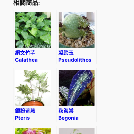
相關商品:
網文竹芋
凝蹄玉
Calathea
Pseudolithos
musaica
migiurtinus
‘Network’
銀粉背蕨
秋海棠
Pteris
Begonia
argyraea
variabilis fluo