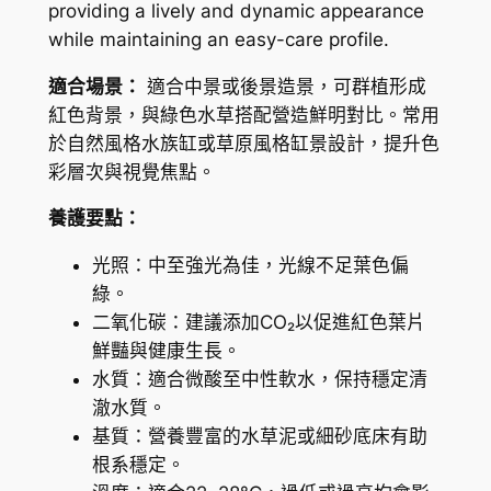
providing a lively and dynamic appearance
while maintaining an easy-care profile.
適合場景：
適合中景或後景造景，可群植形成
紅色背景，與綠色水草搭配營造鮮明對比。常用
於自然風格水族缸或草原風格缸景設計，提升色
彩層次與視覺焦點。
養護要點：
光照：中至強光為佳，光線不足葉色偏
綠。
二氧化碳：建議添加CO₂以促進紅色葉片
鮮豔與健康生長。
水質：適合微酸至中性軟水，保持穩定清
澈水質。
基質：營養豐富的水草泥或細砂底床有助
根系穩定。