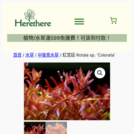
跳
至
主
要
內
植物/水草滿599免運費！可貨到付款！
容
首頁
/
水草
/
中後景水草
/ 紅宮廷 Rotala sp. ‘Colorata’