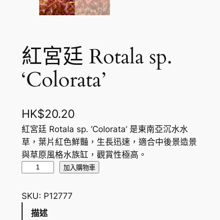
紅宮廷 Rotala sp.
‘Colorata’
HK$
20.20
紅宮廷 Rotala sp. ‘Colorata’ 是東南亞沉水水
草，葉片紅色鮮豔，生長迅速，適合中後景造景
與草原風格水族缸，觀賞性極高。
紅
加入購物車
宮
廷
SKU:
P12777
R
描述
o