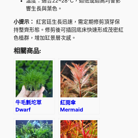
溫度：適合22~28°C，過低或過高均會影
響生長與葉色。
小提示：
紅宮廷生長迅速，需定期修剪頂芽保
持整齊形態。修剪後可插回底床快速形成茂密紅
色植群，增加缸景層次感。
相關商品:
牛毛氈坨草
紅雨傘
Dwarf
Mermaid
hairgrass
Weed
(Eleocharis
(Proserpinaca
‘parvula’)
palustris)