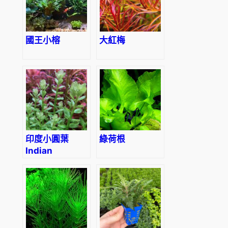
國王小榕
大紅梅
印度小圓葉
綠荷根
Indian
Toothcup
(Rotala
indica)