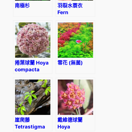
南極杉
羽裂水蓑衣
Fern
Hygrophila
(Hygrophila
pinnatifida)
捲葉球蘭 Hoya
雪花 (無菌)
compacta
‘Hindu Rope’
崖爬藤
戴維德球蘭
Tetrastigma
Hoya