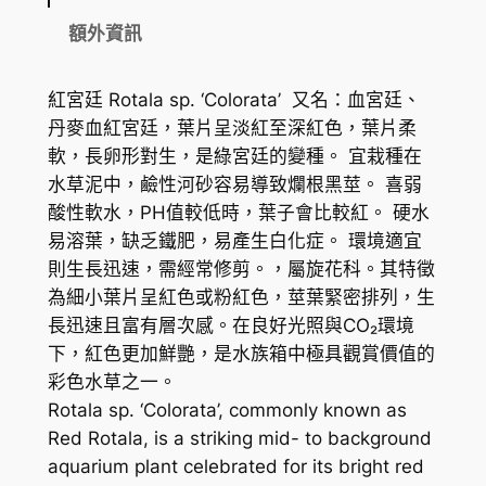
t
額外資訊
a
l
紅宮廷 Rotala sp. ‘Colorata’ 又名：血宮廷、
a
丹麥血紅宮廷，葉片呈淡紅至深紅色，葉片柔
s
軟，長卵形對生，是綠宮廷的變種。 宜栽種在
p
水草泥中，鹼性河砂容易導致爛根黑莖。 喜弱
.
酸性軟水，PH值較低時，葉子會比較紅。 硬水
'
易溶葉，缺乏鐵肥，易產生白化症。 環境適宜
C
則生長迅速，需經常修剪。，屬旋花科。其特徵
o
為細小葉片呈紅色或粉紅色，莖葉緊密排列，生
l
長迅速且富有層次感。在良好光照與CO₂環境
o
下，紅色更加鮮艷，是水族箱中極具觀賞價值的
r
彩色水草之一。
a
Rotala sp. ‘Colorata’, commonly known as
t
Red Rotala, is a striking mid- to background
a
aquarium plant celebrated for its bright red
'