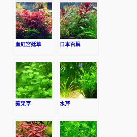
血紅宮廷草
日本百葉
蘋果草
水芹