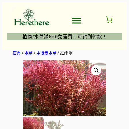
跳
至
主
要
內
植物/水草滿599免運費！可貨到付款！
容
首頁
/
水草
/
中後景水草
/ 紅雨傘