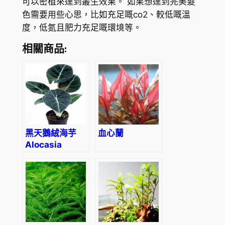
可以密植來達到叢生效果。 如果想達到完美髮
色需要用些心思，比如充足嘅co2、較低嘅溫
度，低氮且肥力充足嘅環境等。
相關商品:
黑天鵝絨海芋
血心蘭
Alocasia
reginula
‘Black Velvet’