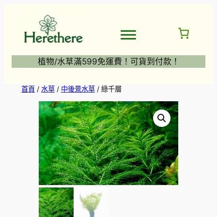
跳
至
主
要
內
植物/水草滿599免運費！可貨到付款！
容
首頁
/
水草
/
中後景水草
/ 綠千層