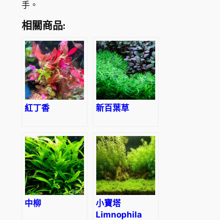
手。
相關商品:
紅丁香
新百葉草
中柳
小寶塔
Limnophila