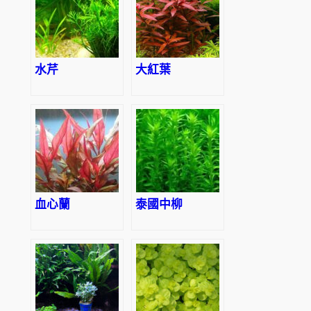
水芹
大紅葉
血心蘭
泰國中柳