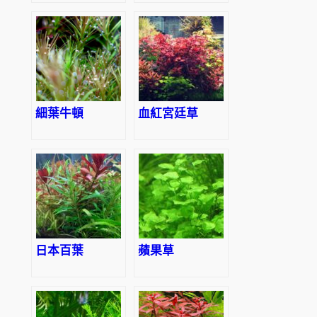
sessiliflora
細葉牛頓
血紅宮廷草
日本百葉
蘋果草