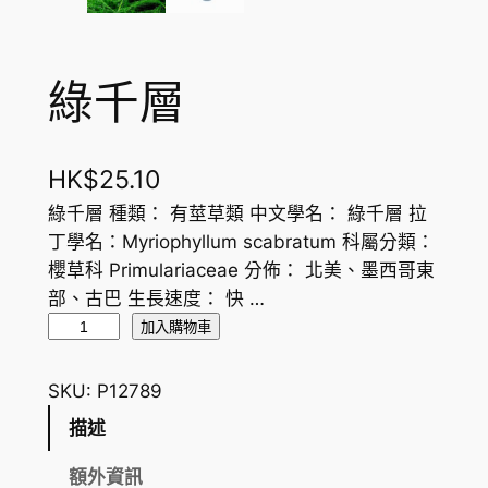
綠千層
HK$
25.10
綠千層 種類： 有莖草類 中文學名： 綠千層 拉
丁學名：Myriophyllum scabratum 科屬分類：
櫻草科 Primulariaceae 分佈： 北美、墨西哥東
部、古巴 生長速度： 快 …
綠
加入購物車
千
層
SKU:
P12789
數
描述
量
額外資訊