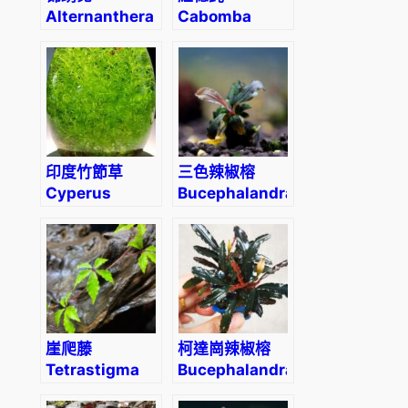
Alternanthera
Cabomba
bettzckinana
piauhyensis
(Wabi-Kusa)
印度竹節草
三色辣椒榕
Cyperus
Bucephalandra
alternifolius
sp.tricolor
崖爬藤
柯達崗辣椒榕
Tetrastigma
Bucephalandra
obtectum
sp. “Kodak”