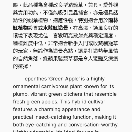
K
眼。此品種為育種改良型豬籠草，兼具可愛外觀
n
與實用功能，不僅能吸引昆蟲捕食，亦是極具話
$
t
題性的觀葉植物。適應性強，特別適合用於
雨林
h
1
缸植物
設置或
水陸缸造景
，在高濕、通風良好的
e
0
環境下表現尤佳。喜歡明亮散射光與穩定濕度，
s
種植難度中低，非常適合新手入門或收藏豬籠草
6
'
的玩家。無論作為造景亮點，還是打造熱帶風情
G
.
的自然角落，綠蘋果豬籠草都是令人驚豔又療癒
r
3
的選擇。
e
5
e
epenthes ‘Green Apple’
is a highly
n
ornamental carnivorous plant known for its
A
plump, vibrant green pitchers that resemble
p
fresh green apples. This hybrid cultivar
p
features a charming appearance and
l
practical insect-catching function, making it
e
both eye-catching and conversation-worthy.
'