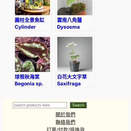
圓柱全景魚缸
雲南八角蓮
Cylinder
Dysosma
Panorama
aurantiocaulis
Aquarium
球根秋海棠
白花大文字草
Begonia sp.
Saxifraga
curtisii
fortunei
‘Alpina’
Search
Search
關於我們
聯絡我們
訂單/付款/退換貨