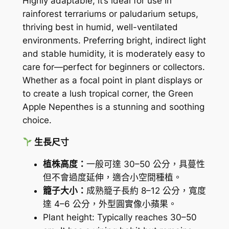
Highly adaptable, it’s ideal for use in
)
rainforest terrariums or paludarium setups,
數
thriving best in humid, well-ventilated
量
environments. Preferring bright, indirect light
and stable humidity, it is moderately easy to
care for—perfect for beginners or collectors.
Whether as a focal point in plant displays or
to create a lush tropical corner, the Green
Apple Nepenthes is a stunning and soothing
choice.
生長尺寸
植株高度：
一般可達 30–50 公分，具蔓性
但不會過度延伸，適合小空間種植。
籠子大小：
成熟籠子長約 8–12 公分，寬度
達 4–6 公分，外型圓實像小蘋果。
Plant height: Typically reaches 30–50