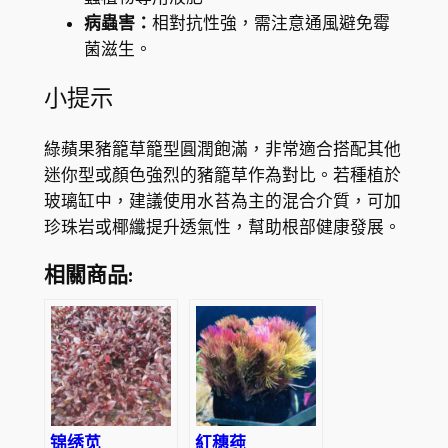
病蟲害：
相對抗性強，需注意通風避免霉
菌滋生。
小提示
綠蘋果豬籠草籠型圓潤飽滿，非常適合搭配其他
迷你型或顏色強烈的豬籠草作為對比。若種植於
玻璃缸中，建議使用水苔為主的混合介質，可加
珍珠岩或椰纖提升透氣性，幫助根部健康發展。
相關商品:
锦绣苋
紅穗莼