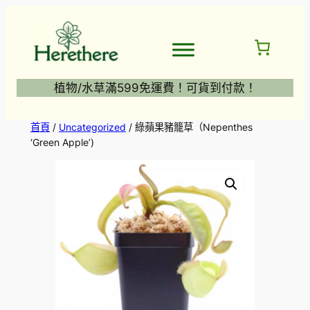
跳
至
主
要
內
植物/水草滿599免運費！可貨到付款！
容
首頁
/
Uncategorized
/ 綠蘋果豬籠草（Nepenthes
‘Green Apple’)