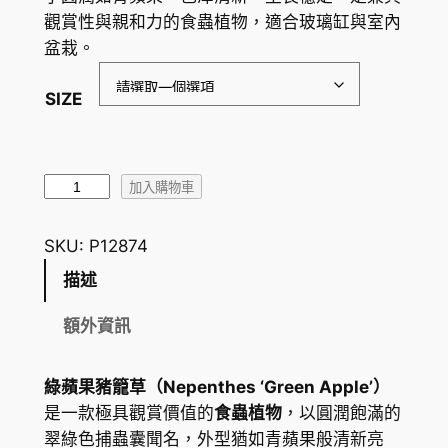
範
觀賞性與親和力的食蟲植物，適合玻璃缸與室內
圍
盆栽。
：
SIZE
H
K
$
綠
加入購物車
蘋
5
果
SKU:
P12874
0
豬
描述
.
籠
草
3
額外資訊
（
0
N
綠蘋果豬籠草（Nepenthes ‘Green Apple’）
到
e
是一款極具觀賞價值的
食蟲植物
，以圓潤飽滿的
p
H
翠綠色捕蟲囊聞名，外型猶如青蘋果般清新亮
e