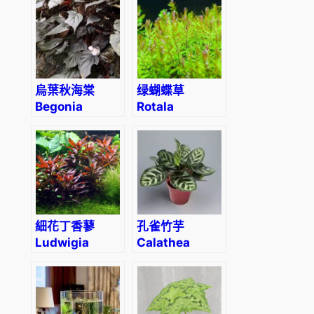
(Wall.) Planch
烏葉秋海棠
绿蝴蝶草
Begonia
Rotala
ornithophylla
Macrandra
‘Green’
細花丁香蓼
孔雀竹芋
Ludwigia
Calathea
perennis
makoyana