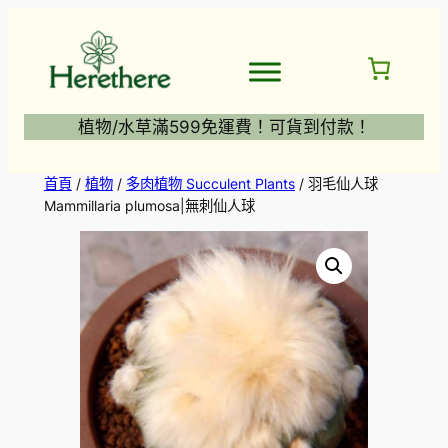
跳
至
主
要
內
植物/水草滿599免運費！可貨到付款！
容
首頁
/
植物
/
多肉植物 Succulent Plants
/ 羽毛仙人球
Mammillaria plumosa|無刺仙人球