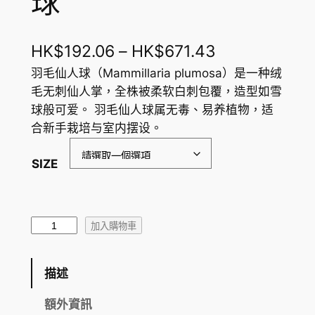
球
價
HK$
192.06
–
HK$
671.43
格
羽毛仙人球（Mammillaria plumosa）是一种绒
毛无刺仙人掌，全株被柔软白刺包覆，造型如雪
範
球般可爱。 羽毛仙人球属无毒、易养植物，适
圍
合新手栽培与室内摆设。
：
SIZE
H
K
$
羽
加入購物車
毛
1
仙
9
描述
人
2
球
額外資訊