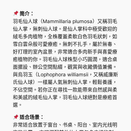
M
.
a
0
简介：
m
羽毛仙人球（Mammillaria plumosa）又稱羽毛
6
m
仙人掌，無刺仙人球。是仙人掌科中極受歡迎的
i
到
絨毛多肉植物，全株覆蓋柔軟白色羽毛狀刺，如
l
H
雪白雲朵般可愛療癒。無刺不扎手，屬於無毒、
l
好打理的室內盆景，非常適合多肉新手與喜愛療
K
a
癒植物的你。羽毛仙人球株型小巧圓潤，適合桌
r
$
面擺設、辦公空間點綴，觀賞與收藏價值兼備。
i
6
與烏羽玉（Lophophora williamsii，又稱威廉斯
a
氏仙人球）一樣屬人氣無刺仙人掌，輕鬆養護，
7
p
不佔空間。若你正在尋找一款能帶來自然感與柔
l
1
和美感的絨毛仙人掌，羽毛仙人球絕對是療癒首
u
.
選。
m
4
o
适合场景：
s
3
非常适合放置于窗台、书桌、阳台、室内光线明
a