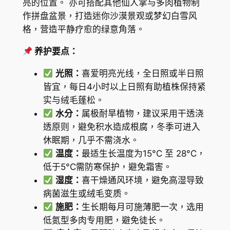
亮的位置。 亦可搭配其他仙人掌与多肉植物制
|
作拼盘盆景，打造迷你沙漠景观或梦幻白雪风
無
格，营造平静疗愈的绿意角落。
刺
养护要点：
仙
人
光照：
喜爱明亮光线，全日照或半日照
球
皆宜，每日4小时以上日照有助植株保持紧
數
实与绒毛蓬松。
量
水分：
属极耐旱植物，建议采用干透浇
透原则，避免积水造成根腐，冬季可进入
休眠期，几乎不需浇水。
温度：
最适生长温度为15°C 至 28°C，
低于5°C需防寒保护，避免霜害。
湿度：
喜干燥通风环境，避免高湿导致
病菌滋生或绒毛变质。
施肥：
生长期每月可施薄肥一次，选用
低氮型多肉专用肥，避免徒长。