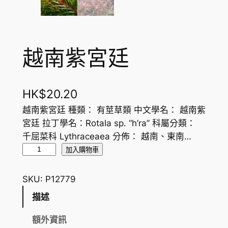
越南紫宮廷
HK$
20.20
越南紫宮廷 種類： 有莖草類 中文學名： 越南紫
宮廷 拉丁學名：Rotala sp. “h’ra” 科屬分類：
千屈菜科 Lythraceaea 分佈： 越南、東南…
越
加入購物車
南
紫
SKU:
P12779
宮
描述
廷
數
額外資訊