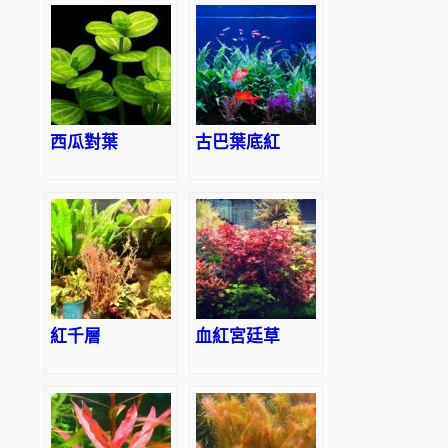
西瓜對葉
古巴葉底紅
紅千層
血紅宮廷草