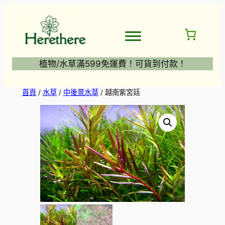
跳
至
主
要
內
植物/水草滿599免運費！可貨到付款！
容
首頁
/
水草
/
中後景水草
/ 越南紫宮廷