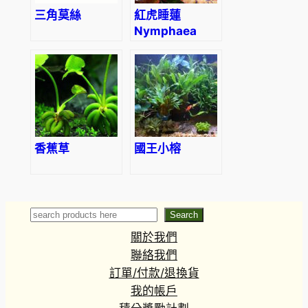
三角莫絲
紅虎睡蓮
Nymphaea
lotus
香蕉草
國王小榕
Search
Search
關於我們
聯絡我們
訂單/付款/退換貨
我的帳戶