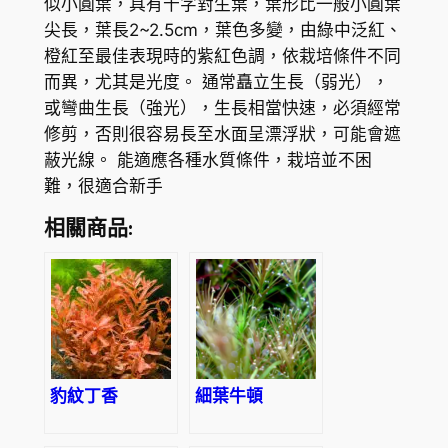
似小圓葉，具有十字對生葉，葉形比一般小圓葉
尖長，葉長2~2.5cm，葉色多變，由綠中泛紅、
橙紅至最佳表現時的紫紅色調，依栽培條件不同
而異，尤其是光度。 通常矗立生長（弱光），
或彎曲生長（強光），生長相當快速，必須經常
修剪，否則很容易長至水面呈漂浮狀，可能會遮
蔽光線。 能適應各種水質條件，栽培並不困
難，很適合新手
相關商品:
豹紋丁香
細葉牛頓