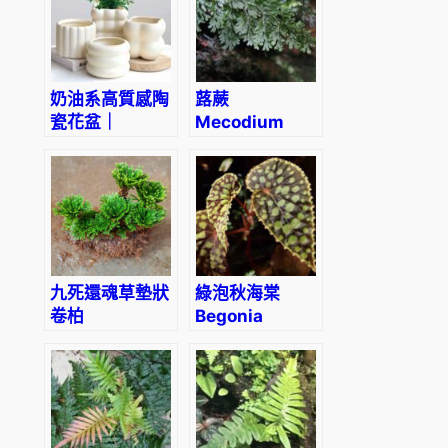
奶油系高質感陶
蕗蕨
瓷花盆｜
Mecodium
Cream Glazed
Badium
Ceramic
Flowerpot –
Nordic Home
Vibe
九死還魂草墊狀
綠泡秋海棠
卷柏
Begonia
Selaginella
chlorosticta –
pulvinata
Red Form