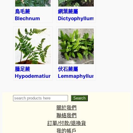
鳥毛蕨
網葉蕨屬
Blechnum
Dictyophyllum
orientale L.
sp.
(Red)
腫足蕨
伏石蕨屬
Hypodematium
Lemmaphyllum
crenatum
sp.
Search
Search
關於我們
聯絡我們
訂單/付款/退換貨
我的帳戶