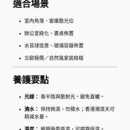
適合場景
e
a
數
室內角落、窗邊散光位
量
辦公室綠化、書桌佈置
水苔球造景、玻璃容器佈置
北歐極簡／自然風家居綠植
養護要點
光線：
喜半陰與散射光，避免直曬。
澆水：
保持微濕，勿積水；香港潮濕天可
稍減水量。
濕度：
蕨類偏愛高濕，可噴霧保濕。