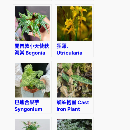
albolineata
(Scindapsus
pictus
‘exotica’)
開普敦小天使秋
狸藻.
海棠 Begonia
Utricularia
Dregei
scandens
‘Glasgow’
subsp.
firmula
巴迪合果芋
蜘蛛抱蛋 Cast
Syngonium
Iron Plant
Batik
(Aspidistra
elatior Blume)