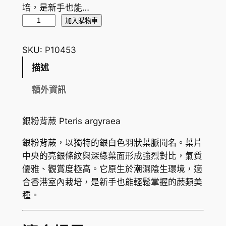
培，是新手也能…
銀
加入購物車
粉
背
SKU:
P10453
蕨
描述
P
t
額外資訊
e
r
銀粉背蕨 Pteris argyraea
i
s
銀粉背蕨，以獨特的銀白色羽狀葉脈聞名。葉片
a
中央的亮銀條紋與深綠葉面形成強烈對比，氣質
r
優雅、觀賞度極高。它原生於潮濕陰生環境，適
g
合香港室內栽培，是新手也能輕鬆掌握的蕨類美
y
種。
r
a