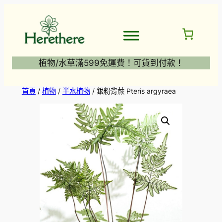
跳
至
主
要
內
植物/水草滿599免運費！可貨到付款！
容
首頁
/
植物
/
半水植物
/ 銀粉背蕨 Pteris argyraea