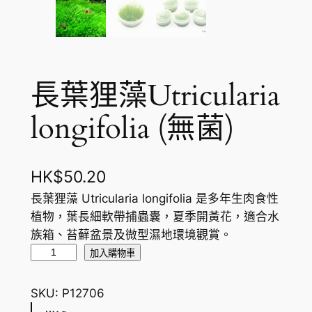
長葉狸藻Utricularia
longifolia (無菌)
HK$
50.20
長葉狸藻 Utricularia longifolia 是多年生肉食性
植物，葉長細軟帶捕蟲囊，夏季開黃花，適合水
族箱、苔蘚盆景及微型濕地環境觀賞。
長
加入購物車
葉
狸
SKU:
P12706
藻