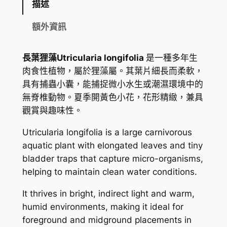
描述
U
t
額外資訊
r
i
長葉狸藻Utricularia longifolia
是一種多年生
c
肉食性植物，屬於狸藻屬。其葉片細長而柔軟，
u
具有捕蟲小囊，能捕捉微小水生或潮濕環境中的
l
無脊椎動物。夏季開黃色小花，花形精緻，兼具
a
觀賞與趣味性。
r
i
Utricularia longifolia
is a large carnivorous
a
aquatic plant with elongated leaves and tiny
l
bladder traps that capture micro-organisms,
o
helping to maintain clean water conditions.
n
It thrives in bright, indirect light and warm,
g
humid environments, making it ideal for
i
foreground and midground placements in
f