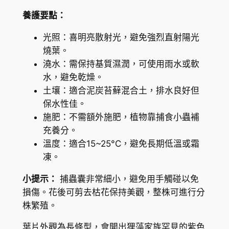
養護要點：
光照：喜明亮散射光，避免強烈直射陽光
燒葉。
澆水：需保持基質濕潤，可使用雨水或軟
水，避免乾燥。
土壤：適合泥炭苔蘚混合土，排水良好但
保水性佳。
施肥：不需額外施肥，植物靠捕食小蟲補
充養分。
溫度：適合15~25°C，避免長期低溫或霜
凍。
小提示：
捕蟲囊非常細小，避免用手觸碰以免
損傷。花後可剪去枯花保持美觀，整株可進行分
株繁殖。
葉片外觀為長條型，會開出狸藻家族罕見的紫色