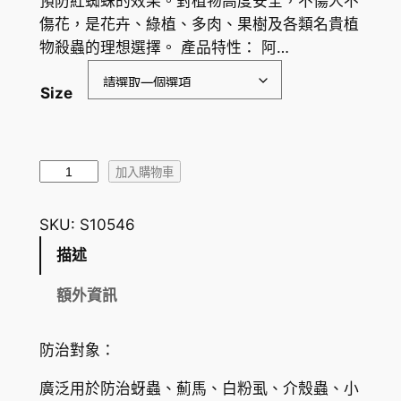
預防紅蜘蛛的效果。對植物高度安全，不傷人不
圍
傷花，是花卉、綠植、多肉、果樹及各類名貴植
物殺蟲的理想選擇。 產品特性： 阿…
：
H
Size
K
$
阿
6
加入購物車
維
2
·
SKU:
S10546
.
啶
描述
蟲
9
脒
額外資訊
6
-
到
植
防治對象：
物
H
殺
廣泛用於防治蚜蟲、薊馬、白粉虱、介殼蟲、小
K