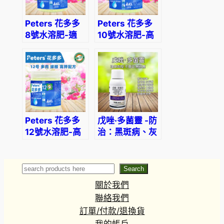
Peters 花多多
Peters 花多多
8號水溶肥-適
10號水溶肥-高
合無土栽培/低
氮配方適合觀葉
溫種植
植物
Peters 花多多
戊唑·多菌靈 -防
12號水溶肥-高
治：黑斑病、灰
鉀配方適合熱帶
霉病、白粉病、
觀葉植物盆栽
葉霉病、黑腐
病、炭疽病、煙
Search
Search
霉病
關於我們
聯絡我們
訂單/付款/退換貨