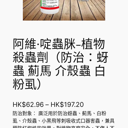
阿維·啶蟲脒-植物
殺蟲劑（防治：蚜
蟲 薊馬 介殼蟲 白
粉虱）
價
HK$
62.96
–
HK$
197.20
格
防治對象： 廣泛用於防治蚜蟲、薊馬、白粉
虱、介殼蟲、小黑飛等刺吸收式口器害蟲，兼具
範