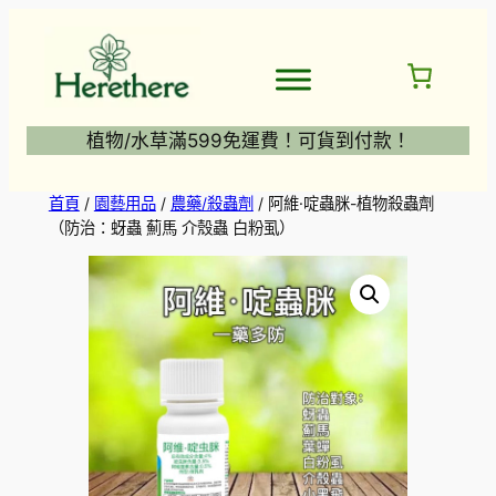
跳
至
主
要
內
植物/水草滿599免運費！可貨到付款！
容
首頁
/
園藝用品
/
農藥/殺蟲劑
/ 阿維·啶蟲脒-植物殺蟲劑
（防治：蚜蟲 薊馬 介殼蟲 白粉虱）