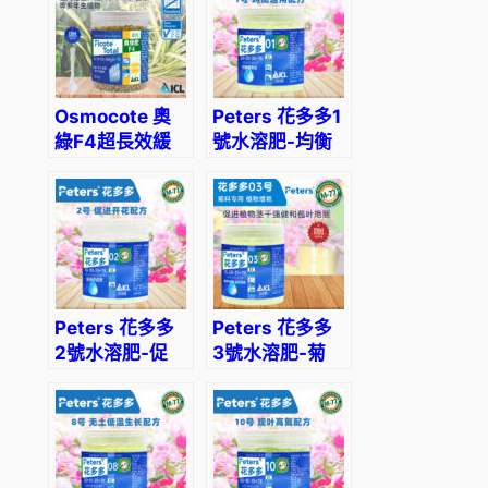
Osmocote 奧
Peters 花多多1
綠F4超長效緩
號水溶肥-均衡
釋肥-適合盆
通用
景、木本植物使
用
Peters 花多多
Peters 花多多
2號水溶肥-促
3號水溶肥-菊
進開花
科專用