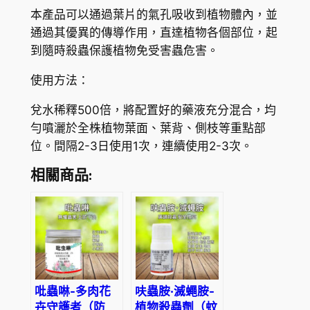
本產品可以通過葉片的氣孔吸收到植物體內，並
量
通過其優異的傳導作用，直達植物各個部位，起
到隨時殺蟲保護植物免受害蟲危害。
使用方法：
兌水稀釋500倍，將配置好的藥液充分混合，均
勻噴灑於全株植物葉面、葉背、側枝等重點部
位。間隔2-3日使用1次，連續使用2-3次。
相關商品:
吡蟲啉-多肉花
呋蟲胺·滅蠅胺-
卉守護者（防
植物殺蟲劑（蚊