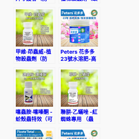
治：蚜蟲 薊馬
蠅科害蟲專用）
介殼蟲 小黑
飛）
甲維·茚蟲威-植
Peters 花多多
物殺蟲劑（防
23號水溶肥-高
治：夜蛾、棉鈴
鈣高鎂型
蟲、螟蟲、青菜
蟲、地老虎、小
菜蛾、葉蜂）
噻蟲胺·噻嗪酮 -
聯肼·乙蟎唑 -紅
蚧殼蟲特效（可
蜘蛛專用 （蟲
穿透介殼蟲蠟
卵、幼蟲、若
殼）
蟲、成蟲通殺）