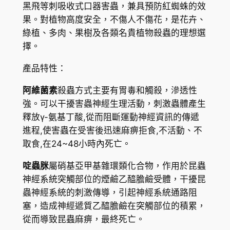
蟲
黑飛等刺吸收式口器害蟲，兼具預防紅蜘蛛的效
$
劑
果。對植物高度安全，不傷人不傷花，是花卉、
（
1
綠植、多肉、果樹及各類名貴植物殺蟲的理想選
防
擇。
9
治
7
產品特性：
：
蚜
.
阿維菌素
殺蟲方式主要有胃毒和觸殺，滲透性
蟲
2
強。可以干擾害蟲神經生理活動，刺激蟲體產生
薊
釋放γ-氨基丁酸,從而阻斷運動神經資訊的傳遞
0
馬
進程,使害蟲在受害後迅速麻痹拒食,不活動、不
介
取食,在24~48小時內死亡。
殼
蟲
啶蟲脒
屬硝基亞甲基雜環類化合物，作用於昆蟲
白
神經系統突觸部位的煙鹼乙醯膽鹼受體，干擾昆
粉
蟲神經系統的刺激傳導，引起神經系統通路阻
虱
塞，造成神經遞質乙醯膽鹼在突觸部位的積累，
）
從而導致昆蟲麻痹，最終死亡。
數