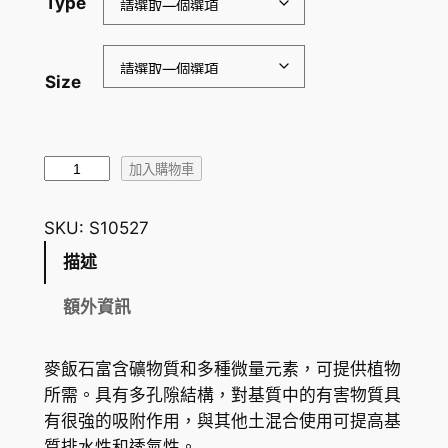
Type
H
K
$
Size
6
0
黃
加入購物車
.
金
5
麥
SKU:
S10527
飯
0
描述
石
到
數
額外資訊
H
量
K
麥飯石富含礦物質和多種微量元素，可提供植物
$
所需。具有多孔隙結構，對基質中的有害物質具
有很強的吸附作用，與其他土混合使用可提高基
1
質排水性和透氣性。