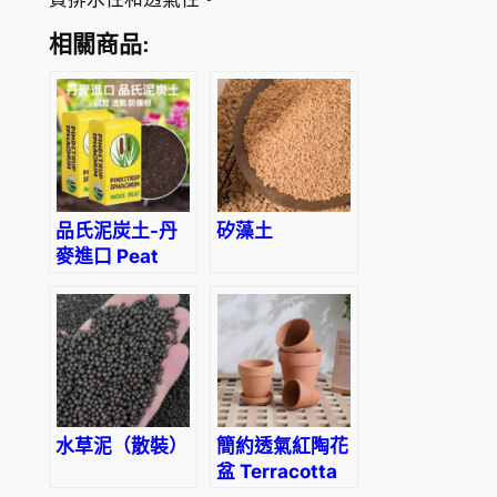
1
相關商品:
0
.
9
0
品氏泥炭土-丹
矽藻土
麥進口 Peat
soil
水草泥（散裝）
簡約透氣紅陶花
盆 Terracotta