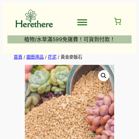
跳
至
主
要
內
植物/水草滿599免運費！可貨到付款！
容
首頁
/
園藝用品
/
花泥
/ 黃金麥飯石