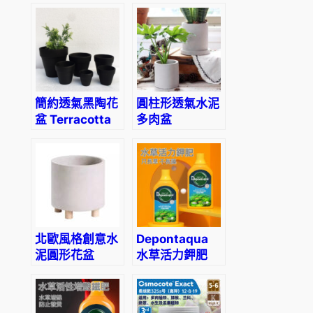
flower pot
簡約透氣黑陶花
圓柱形透氣水泥
盆 Terracotta
多肉盆
flower pot
Cylindrical
Cement Pot
北歐風格創意水
Depontaqua
泥圓形花盆
水草活力鉀肥
Creative
Cement
Round Flower