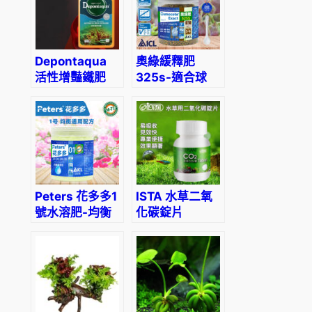
Pot
Depontaqua
奧綠緩釋肥
活性增豔鐵肥
325s-適合球
根、多肉、塊莖
植物使用
Peters 花多多1
ISTA 水草二氧
號水溶肥-均衡
化碳錠片
通用