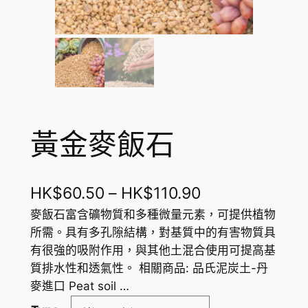
黃金麥飯石
價
HK$
60.50
–
HK$
110.90
格
麥飯石富含礦物質和多種微量元素，可提供植物
所需。具有多孔隙結構，對基質中的有害物質具
範
有很強的吸附作用，與其他土混合使用可提高基
圍
質排水性和透氣性。 相關商品: 品氏泥炭土-丹
麥進口 Peat soil …
：