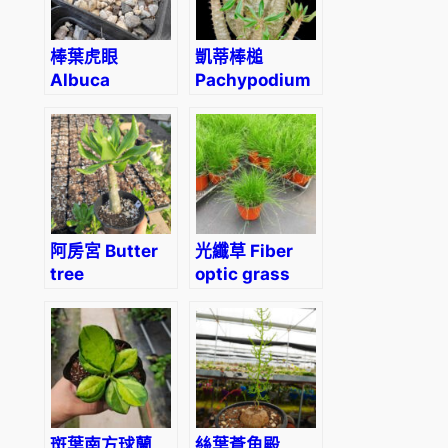
棒葉虎眼
凱蒂棒槌
Albuca
Pachypodium
unifoliata
rosulatum
阿房宮 Butter
光纖草 Fiber
tree
optic grass
(Tylecodon
(Isolepis
paniculatus)
cernua)
斑葉南方球蘭
絲葉蒼角殿