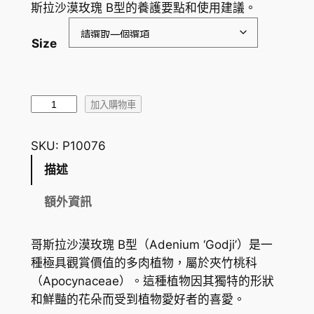
圍
斯拉沙漠玫瑰 B型的養護要點和使用建議。
：
Size
H
K
$
哥
加入購物車
斯
1
拉
SKU:
P10076
7
沙
描述
5
漠
玫
.
額外資訊
瑰
9
B
哥斯拉沙漠玫瑰 B型（Adenium ‘Godji’）是一
0
型
種極具觀賞價值的多肉植物，屬於夾竹桃科
A
到
（Apocynaceae）。這種植物因其獨特的形狀
d
H
和鮮豔的花朵而受到植物愛好者的喜愛。
e