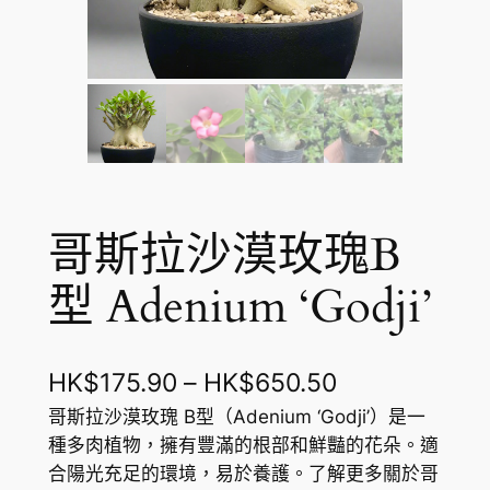
哥斯拉沙漠玫瑰B
型 Adenium ‘Godji’
價
HK$
175.90
–
HK$
650.50
格
哥斯拉沙漠玫瑰 B型（Adenium ‘Godji’）是一
種多肉植物，擁有豐滿的根部和鮮豔的花朵。適
範
合陽光充足的環境，易於養護。了解更多關於哥