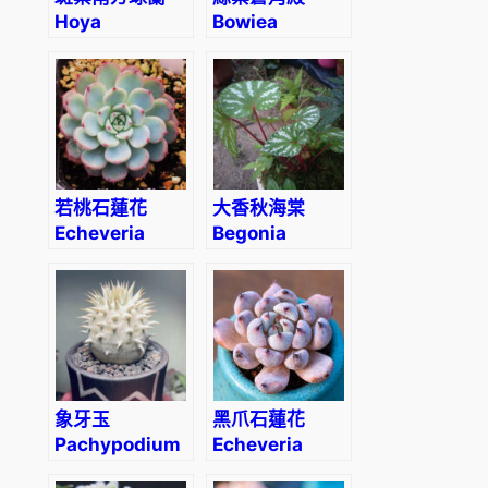
Hoya
Bowiea
Australis
gariepensis
variegata
若桃石蓮花
大香秋海棠
Echeveria
Begonia
blue minima
handelii
Irmsch
象牙玉
黑爪石蓮花
Pachypodium
Echeveria
eburneum
cuspidata