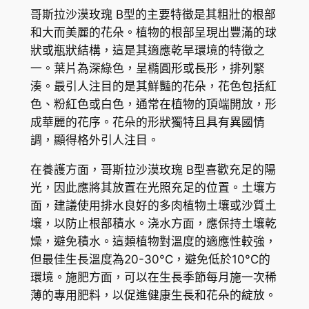
K
n
哥斯拉沙漠玫瑰 B型的主要特徵是其粗壯的根部
i
$
和大而美麗的花朵。植物的根部呈現出豐滿的球
u
狀或瓶狀結構，這是其適應乾旱環境的特徵之
6
m
一。葉片為深綠色，呈橢圓形或長形，排列緊
5
'
湊。最引人注目的是其鮮豔的花朵，花色包括紅
G
0
色、粉紅色或白色，通常在植物的頂端開放，形
o
成華麗的花序。花朵的形狀獨特且具有異國情
.
d
調，顯得格外引人注目。
5
j
在養護方面，哥斯拉沙漠玫瑰 B型喜歡充足的陽
i
0
光，因此應將其放置在光照充足的位置。土壤方
'
面，建議使用排水良好的多肉植物土壤或沙質土
數
壤，以防止根部積水。浇水方面，應保持土壤乾
量
燥，避免積水。這類植物對溫度的適應性較強，
但最佳生長溫度為20-30°C，避免低於10°C的
環境。施肥方面，可以在生長季節每月施一次稀
薄的專用肥料，以促進健康生長和花朵的綻放。