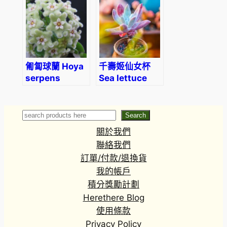
var.zaragozae
kimnach
匍匐球蘭 Hoya
千壽姬仙女杯
serpens
Sea lettuce
(Dudleya
caespitosa)
(3-4cm)
Search
Search
關於我們
聯絡我們
訂單/付款/退換貨
我的帳戶
積分獎勵計劃
Herethere Blog
使用條款
Privacy Policy