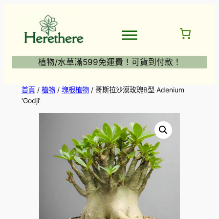
跳
至
主
要
內
植物/水草滿599免運費！可貨到付款！
容
首頁
/
植物
/
塊根植物
/ 哥斯拉沙漠玫瑰B型 Adenium
‘Godji’