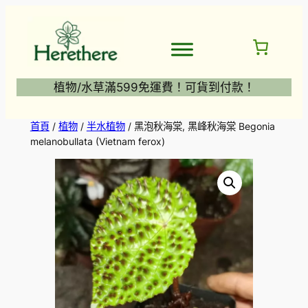
跳
至
主
要
內
植物/水草滿599免運費！可貨到付款！
容
首頁
/
植物
/
半水植物
/ 黑泡秋海棠, 黑峰秋海棠 Begonia
melanobullata (Vietnam ferox)