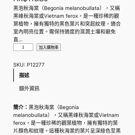
黑泡秋海棠（Begonia melanobullata），又稱
黑峰秋海棠或Vietnam ferox，是一種珍稀的觀
葉植物，擁有獨特的黑色葉片和突起紋理，適合
室內明亮位置。需保持適度的濕潤土壤和避免
直…
黑
加入購物車
泡
秋
SKU:
P12277
海
描述
棠
,
額外資訊
黑
峰
簡介：
黑泡秋海棠（Begonia
秋
melanobullata），又稱黑峰秋海棠或Vietnam
海
ferox，是一種珍稀的觀葉植物，擁有獨特的葉
棠
片顏色和紋理。這種秋海棠的葉片呈深綠色至黑
B