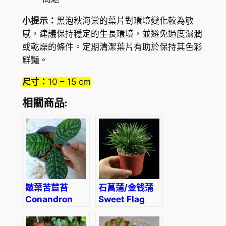
量
小提示：
黑泡秋海棠的葉片對環境變化較為敏
感，建議保持穩定的生長環境，並避免過度濕潤
或乾燥的條件。定期清潔葉片有助於保持其色彩
鮮豔。
尺寸：
10 – 15 cm
相關商品:
皺葉苦苣苔
石菖蒲/金钱蒲
Conandron
Sweet Flag
sp. Wrinkled
(Acorus
leaf
gramineus)