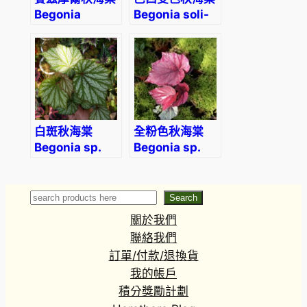
Begonia
Begonia soli-
sizemoreae
mutata hort
白斑秋海棠
全粉色秋海棠
Begonia sp.
Begonia sp.
(White)
all pink
Search
Search
關於我們
聯絡我們
訂單/付款/退換貨
我的帳戶
積分獎勵計劃