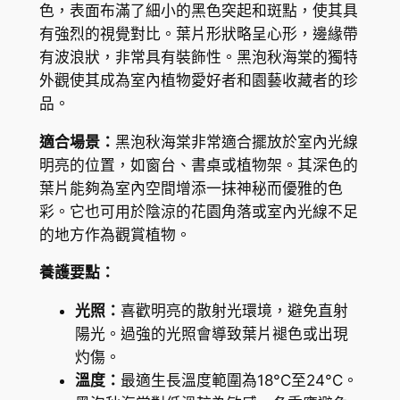
色，表面布滿了細小的黑色突起和斑點，使其具
e
有強烈的視覺對比。葉片形狀略呈心形，邊緣帶
g
有波浪狀，非常具有裝飾性。黑泡秋海棠的獨特
o
外觀使其成為室內植物愛好者和園藝收藏者的珍
n
品。
i
a
適合場景：
黑泡秋海棠非常適合擺放於室內光線
m
明亮的位置，如窗台、書桌或植物架。其深色的
e
葉片能夠為室內空間增添一抹神秘而優雅的色
l
彩。它也可用於陰涼的花園角落或室內光線不足
a
的地方作為觀賞植物。
n
養護要點：
o
b
光照：
喜歡明亮的散射光環境，避免直射
u
陽光。過強的光照會導致葉片褪色或出現
l
灼傷。
l
溫度：
最適生長溫度範圍為18°C至24°C。
a