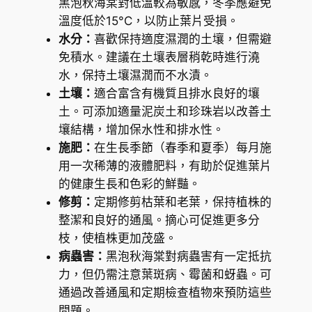
黑泡秋海棠對低溫較為敏感，冬季應避免
t
溫度低於15°C，以防止葉片受損。
a
水分：
喜歡保持適度濕潤的土壤，但需避
(
免積水。建議在土壤表層稍乾時進行澆
V
水，保持土壤濕潤而不水漬。
i
土壤：
適合富含有機質且排水良好的壤
e
土。可添加適量泥炭土和珍珠岩以改善土
t
壤結構，增加保水性和排水性。
n
施肥：
在生長季節（春季和夏季）每月施
a
用一次稀薄的液體肥料，有助於促進葉片
m
的健康生長和色彩的鮮豔。
f
修剪：
定期修剪枯葉和老葉，保持植株的
e
整潔和良好的通風。摘心可促進更多分
r
枝，使植株更加茂盛。
o
病蟲害：
黑泡秋海棠對病蟲害有一定抵抗
x
力，但仍需注意葉斑病、霉菌和蚜蟲。可
)
通過改善通風和定期檢查植物來預防這些
數
問題。