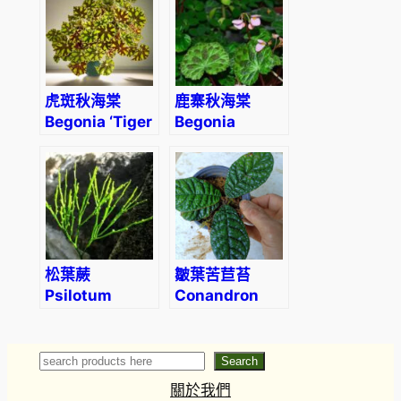
虎斑秋海棠
鹿寨秋海棠
Begonia ‘Tiger
Begonia
Kitten’
luzhainensis
松葉蕨
皺葉苦苣苔
Psilotum
Conandron
nudum (L.)
sp. Wrinkled
Beauv.
leaf
Search
Search
關於我們