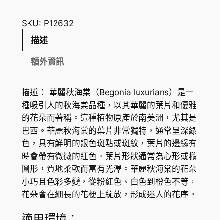
麗
秋
SKU:
P12632
海
描述
棠
B
額外資訊
e
g
描述： 華麗秋海棠（Begonia luxurians）是一
o
種吸引人的秋海棠品種，以其華麗的葉片和優雅
n
的花朵而著稱。這種植物原產於南美洲，尤其是
i
巴西。華麗秋海棠的葉片非常獨特，通常呈深綠
a
色，具有鮮明的銀色斑點或斑紋，葉片的邊緣有
L
時會帶有微微的紅色。葉片形狀通常為心形或橢
u
圓形，質地柔軟而富有光澤。華麗秋海棠的花朵
x
小巧且色彩多變，從粉紅色、白色到橙色不等，
u
花朵會在細長的花梗上綻放，形成迷人的花序。
r
i
適用環境：