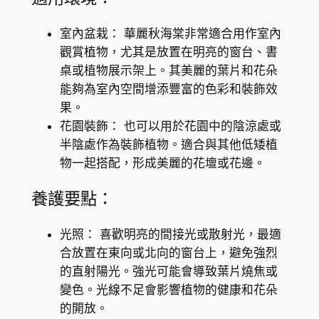
a
n
室內盆栽： 華麗秋海棠非常適合用作室內
s
觀賞植物，尤其是放置在明亮的窗台、書
數
桌或植物展示架上。其美麗的葉片和花朵
量
能夠為室內空間增添豐富的色彩和裝飾效
果。
花園裝飾： 也可以用於花園中的陰涼處或
半陰處作為裝飾植物。適合與其他低矮植
物一起搭配，形成美麗的花壇或花邊。
養護要點：
光照： 喜歡明亮的間接光或散射光，最適
合放置在東向或北向的窗台上，避免強烈
的直射陽光。強光可能會導致葉片燒焦或
變色。光線不足會影響植物的健康和花朵
的開放。