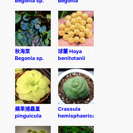
Begonia sp.
Begonia
(Green)
dracopelta
秋海棠
球蘭 Hoya
Begonia sp.
benitotanii
sarawak
蘋果捕蟲堇
Crassula
pinguicula
hemisphaerica
agnata x
potosiensis