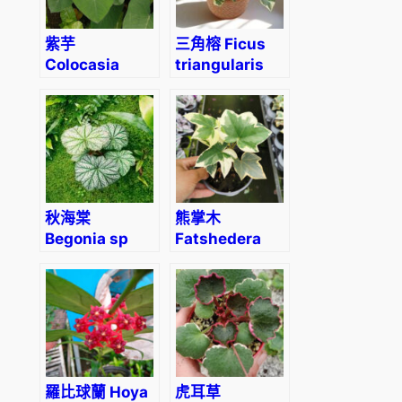
紫芋
三角榕 Ficus
Colocasia
triangularis
antiquorum
秋海棠
熊掌木
Begonia sp
Fatshedera
lizei ‘Angyo
Star’
羅比球蘭 Hoya
虎耳草