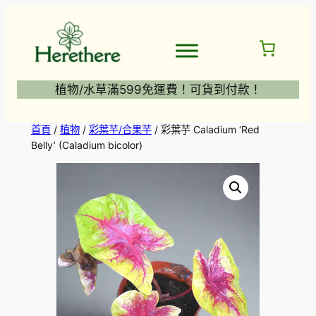
跳
至
主
要
內
植物/水草滿599免運費！可貨到付款！
容
首頁
/
植物
/
彩葉芋/合果芋
/ 彩葉芋 Caladium ‘Red
Belly’ (Caladium bicolor)