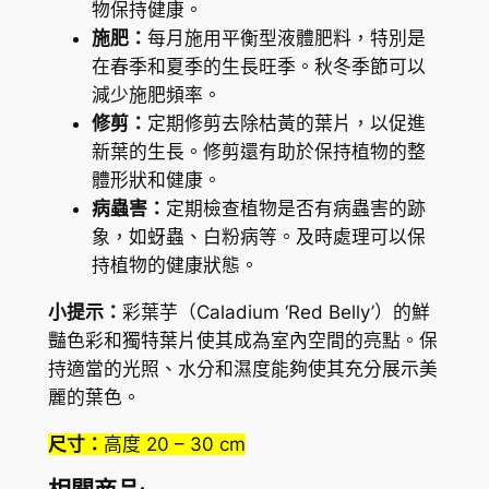
物保持健康。
c
施肥：
每月施用平衡型液體肥料，特別是
o
在春季和夏季的生長旺季。秋冬季節可以
l
減少施肥頻率。
o
修剪：
定期修剪去除枯黃的葉片，以促進
r
新葉的生長。修剪還有助於保持植物的整
)
體形狀和健康。
數
病蟲害：
定期檢查植物是否有病蟲害的跡
量
象，如蚜蟲、白粉病等。及時處理可以保
持植物的健康狀態。
小提示：
彩葉芋（
Caladium ‘Red Belly’
）的鮮
豔色彩和獨特葉片使其成為室內空間的亮點。保
持適當的光照、水分和濕度能夠使其充分展示美
麗的葉色。
尺寸：
高度 20 – 30 cm