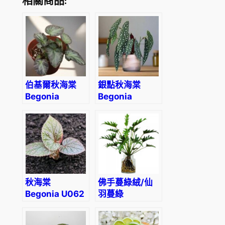
相關商品:
伯基爾秋海棠
銀點秋海棠
Begonia
Begonia
burkillii
Wightii
(Maculata
variegata)
秋海棠
佛手蔓綠絨/仙
Begonia U062
羽蔓綠
Philodendron
Winterbourn