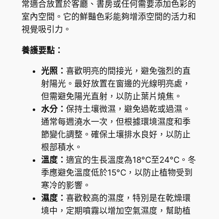
常適合放置於客廳、書房或任何需要添加色彩的
B
室內空間。它的鮮豔色彩能夠增添空間的活力和
e
視覺吸引力。
l
養護要點：
l
y
光照：
喜歡明亮的間接光，避免強烈的直
'
射陽光。最好放置在窗邊的光線明亮處，
(
但需避免陽光直射，以防止葉片燒焦。
C
水分：
保持土壤微濕，避免過乾或過濕。
a
通常每週澆水一次，但根據環境濕度和季
l
節變化調整。確保土壤排水良好，以防止
a
根部積水。
d
溫度：
適宜的生長溫度為18°C至24°C。冬
i
季應避免溫度低於15°C，以防止植物受到
u
寒冷的影響。
m
濕度：
喜歡較高的濕度，特別是在乾燥環
b
境中，定期噴霧以增加空氣濕度，幫助植
i