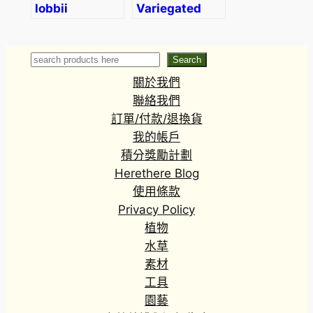
lobbii
Variegated
Strawberry
Begonia
(Saxifraga
Search
Search
stolonifera
關於我們
var.)
聯絡我們
訂單/付款/退換貨
我的帳戶
積分獎勵計劃
Herethere Blog
使用條款
Privacy Policy
植物
水草
素材
工具
園藝