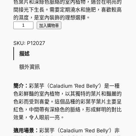
色葉片和深綠色脈絡的室內植物，適合在明亮的
間接光下生長。需要定期澆水和施肥，喜歡較高
的濕度，是室內裝飾的理想選擇。
彩
加入購物車
葉
芋
SKU:
P12027
C
描述
a
l
額外資訊
a
d
簡介：
彩葉芋（
Caladium ‘Red Belly’
）是一種
i
色彩鮮豔的室內植物，以其獨特的葉片和豔麗的
u
色彩而受到喜愛。這個品種的彩葉芋葉片主要呈
m
紅色，中間帶有深綠色的脈絡，形成鮮明的對比
'
效果，令人眼前一亮。
R
e
適用場景：
彩葉芋（
Caladium ‘Red Belly’
）非
d