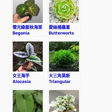
(Philodendron
Xanadu)
螢光綠脈秋海棠
愛絲捕蟲堇
Begonia
Butterworts
olsoniae
(Pinguicula
esseriana)
女王海芋
大三角莫斯
Alocasia
Triangular
reginae
Moss
(Vesicularia
sp. ‘triangle’)