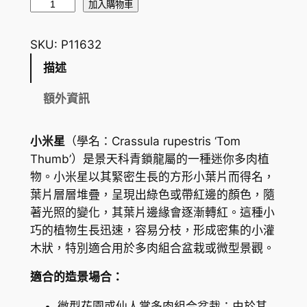
小
加入購物車
米
星
SKU:
P11632
C
描述
r
a
額外資訊
s
s
小米星
（學名：
Crassula rupestris ‘Tom
u
Thumb’
）是景天科青鎖龍屬的一種迷你多肉植
l
物。小米星以其緊密生長的方形小葉片而得名，
a
葉片層層堆疊，呈現出綠色或帶紅邊的顏色，隨
r
著光照的變化，其葉片邊緣會逐漸轉紅。這種小
u
巧的植物生長迅速，容易分枝，形成密集的小灌
p
木狀，特別適合用於多肉組合盆栽或微型景觀。
e
s
適合的造景場合：
t
微型花園或仙人掌多肉組合盆栽：由於其
r