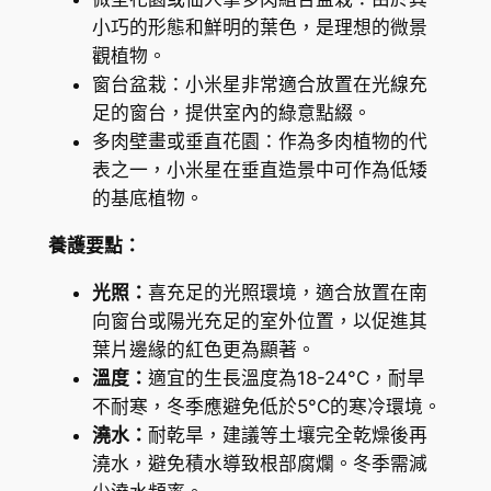
小巧的形態和鮮明的葉色，是理想的微景
i
觀植物。
s
窗台盆栽：小米星非常適合放置在光線充
'
足的窗台，提供室內的綠意點綴。
T
多肉壁畫或垂直花園：作為多肉植物的代
o
表之一，小米星在垂直造景中可作為低矮
m
的基底植物。
T
h
養護要點：
u
m
光照：
喜充足的光照環境，適合放置在南
b
向窗台或陽光充足的室外位置，以促進其
'
葉片邊緣的紅色更為顯著。
數
溫度：
適宜的生長溫度為18-24°C，耐旱
量
不耐寒，冬季應避免低於5°C的寒冷環境。
澆水：
耐乾旱，建議等土壤完全乾燥後再
澆水，避免積水導致根部腐爛。冬季需減