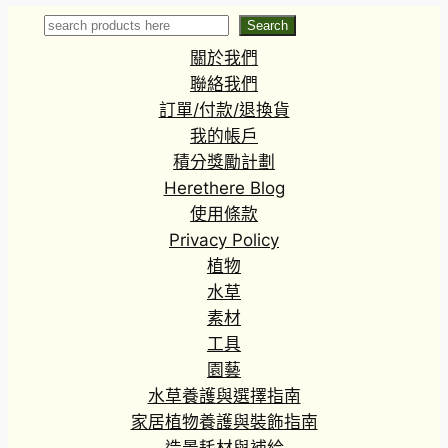
f.variegata)
quadrangularis)
Search
Search
(直徑4-6cm)
關於我們
聯絡我們
訂單/付款/退換貨
我的帳戶
積分獎勵計劃
Herethere Blog
使用條款
Privacy Policy
植物
水草
素材
工具
園藝
水草養護與選擇指南
家居植物養護與裝飾指南
造景耗材與補給