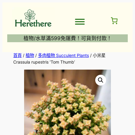
跳
至
主
要
內
植物/水草滿599免運費！可貨到付款！
容
首頁
/
植物
/
多肉植物 Succulent Plants
/ 小米星
Crassula rupestris ‘Tom Thumb’