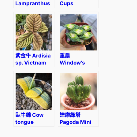
Lampranthus
Cups
(Echinus
Elephant Ear
maximiliani)
(Colocasia
esculenta
‘Coffee
Cups’)
紫金牛 Ardisia
重扇
sp. Vietnam
Window’s
tears
(Tradescantia
navicularis)
(直徑2-4cm)
臥牛錦 Cow
達摩綠塔
tongue
Pagoda Mini
(Gasteria
Jade
armstrongii
(Crassula