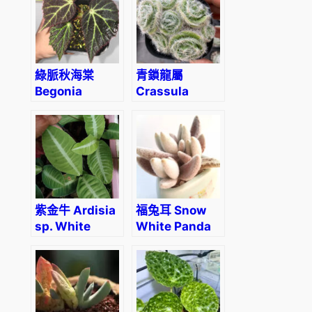
綠脈秋海棠
青鎖龍屬
Begonia
Crassula
chloroneura
barbata
紫金牛 Ardisia
福兔耳 Snow
sp. White
White Panda
veins
Plant
(Kalanchoe
eriophylla) (直
徑2-4cm)