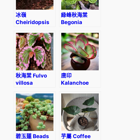
冰嶺
綠峰秋海棠
Cheiridopsis
Begonia
denticulata
melanobullata
var Green
(Vietnam
ferox)
秋海棠 Fulvo
唐印
villosa
Kalanchoe
Begonia
luciae
‘Fantastic’
碧玉蓮 Beads
芋屬 Coffee