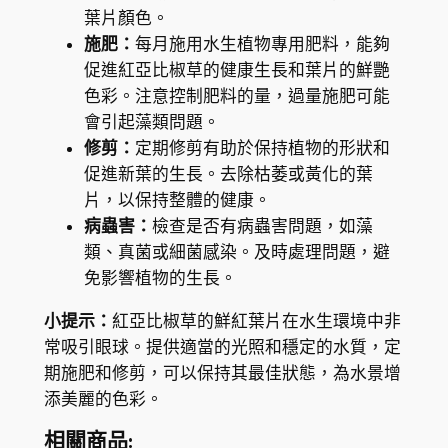
數
葉片顏色。
量
施肥：
每月施用水生植物專用肥料，能夠
促進紅亞比椒草的健康生長和葉片的鮮艷
色彩。注意控制肥料的量，過量施肥可能
會引起藻類問題。
修剪：
定期修剪有助於保持植物的形狀和
促進新葉的生長。去除枯萎或黃化的葉
片，以保持整體的健康。
病蟲害：
檢查是否有病蟲害問題，如藻
類、真菌或細菌感染。及時處理問題，避
免影響植物的生長。
小提示：
紅亞比椒草的鮮紅葉片在水生環境中非
常吸引眼球。提供適當的光照和穩定的水質，定
期施肥和修剪，可以保持其最佳狀態，為水景增
添美麗的色彩。
相關商品: