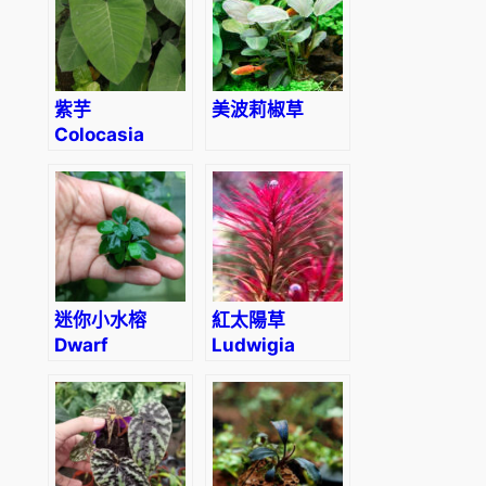
紫芋
美波莉椒草
Colocasia
antiquorum
迷你小水榕
紅太陽草
Dwarf
Ludwigia
Anubias
inclinata
(Anbubias
meta.
barteri var.
‘Pantanal’
Nana)