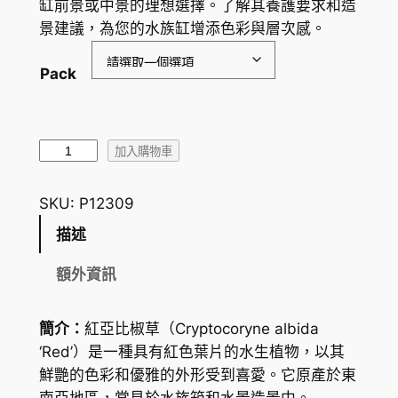
缸前景或中景的理想選擇。了解其養護要求和造
範
景建議，為您的水族缸增添色彩與層次感。
圍
Pack
：
H
K
紅
加入購物車
$
亞
比
1
SKU:
P12309
椒
2
描述
草
.
C
額外資訊
r
7
y
5
簡介：
紅亞比椒草（
Cryptocoryne albida
p
‘Red’
）是一種具有紅色葉片的水生植物，以其
到
t
鮮艷的色彩和優雅的外形受到喜愛。它原產於東
o
H
南亞地區，常見於水族箱和水景造景中。