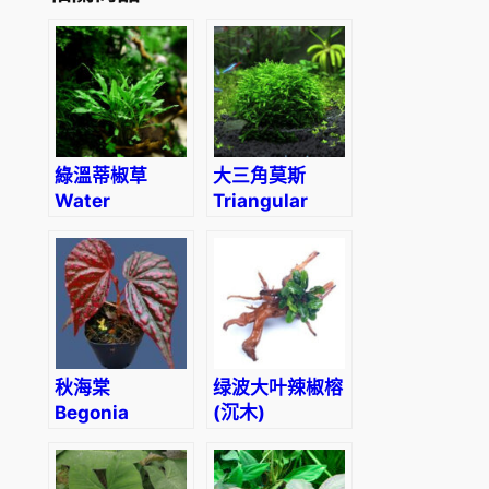
綠溫蒂椒草
大三角莫斯
Water
Triangular
Trumpet
Moss
(Cryptocoryne
(Vesicularia
wendtii
sp. ‘triangle’)
‘Green’)
秋海棠
绿波大叶辣椒榕
Begonia
(沉木)
negrosensis