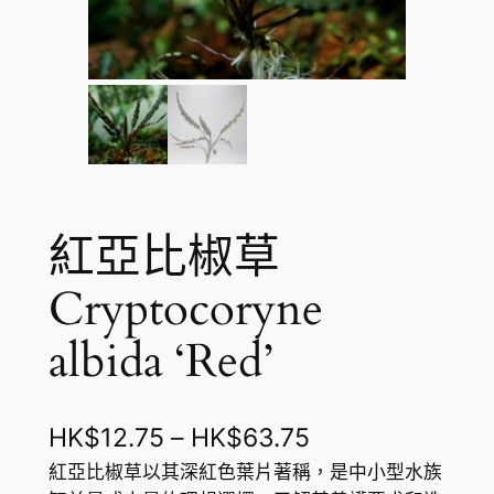
紅亞比椒草
Cryptocoryne
albida ‘Red’
價
HK$
12.75
–
HK$
63.75
格
紅亞比椒草以其深紅色葉片著稱，是中小型水族