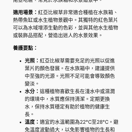
c
K
o
適用場景：
紅亞比椒草非常適合種植在水族箱、
$
r
熱帶魚缸或水生植物景觀中。其獨特的紅色葉片
y
6
可以為水域增添生動的色彩，並與其他水生植物
n
或裝飾品搭配，營造出迷人的水景效果。
3
e
.
養護要點：
a
l
7
光照：
紅亞比椒草需要充足的光照以促進
b
5
葉片的顏色發展。在水族箱中，建議提供
i
中至強的光源。光照不足可能會導致顏色
d
變淡。
a
水分：
這種植物喜歡生長在淺水中或濕潤
'
的環境中，水質應保持清潔。定期更換
R
水，保持水質穩定有助於植物的健康生
e
長。
d
溫度：
適宜的水溫範圍為22°C至28°C。避
'
免溫度波動過大，以免影響植物的生長和