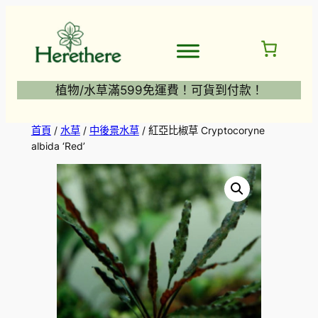
跳
至
主
要
內
植物/水草滿599免運費！可貨到付款！
容
首頁
/
水草
/
中後景水草
/ 紅亞比椒草 Cryptocoryne
albida ‘Red’