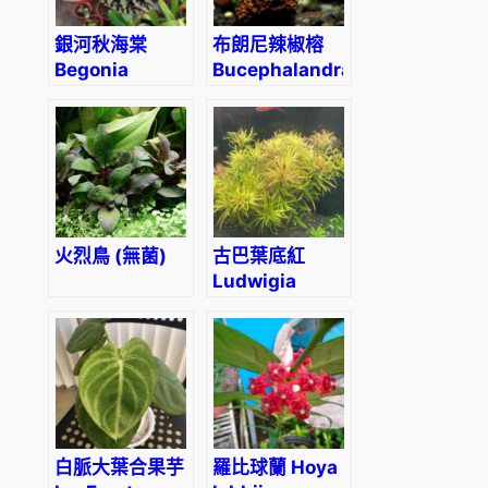
銀河秋海棠
布朗尼辣椒榕
Begonia
Bucephalandra
variabilis
sp. ‘Brownie’
火烈鳥 (無菌)
古巴葉底紅
Ludwigia
Cuba
(Ludwigia
inclinata var.
verticillata
‘Cuba’)
白脈大葉合果芋
羅比球蘭 Hoya