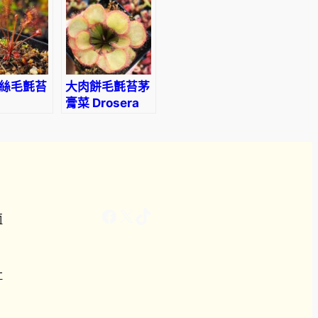
絲毛氈苔
大肉餅毛氈苔茅
膏菜 Drosera
ra
falconeri
s
Facebook
X
TikTok
南
計