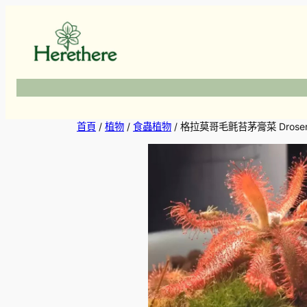
跳
至
主
要
內
容
首頁
/
植物
/
食蟲植物
/ 格拉莫哥毛氈苔茅膏菜 Drosera g