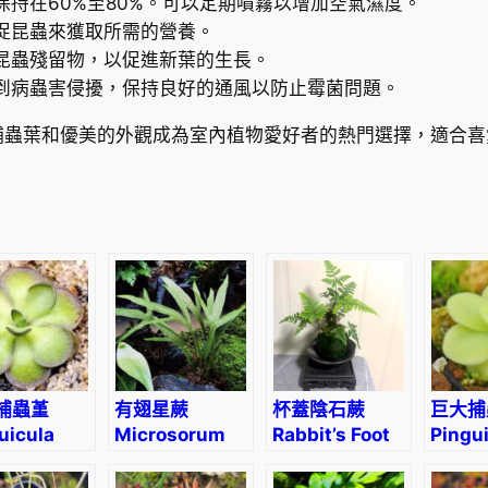
持在60%至80%。可以定期噴霧以增加空氣濕度。
r
捉昆蟲來獲取所需的營養。
a
昆蟲殘留物，以促進新葉的生長。
g
到病蟲害侵擾，保持良好的通風以防止霉菌問題。
r
a
捕蟲葉和優美的外觀成為室內植物愛好者的熱門選擇，適合喜
o
m
o
g
o
l
e
n
s
i
捕蟲堇
有翅星蕨
杯蓋陰石蕨
巨大捕
s
uicula
Microsorum
Rabbit’s Foot
Pingu
數
osecta
pteropus
Fern (Humata
gigan
量
(Blume)
griffithiana)