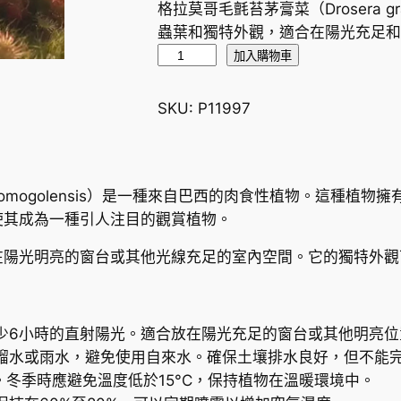
格拉莫哥毛氈苔茅膏菜（Drosera g
蟲葉和獨特外觀，適合在陽光充足和
格
加入購物車
拉
莫
SKU:
P11997
哥
毛
氈
苔
omogolensis
）是一種來自巴西的肉食性植物。這種植物擁
茅
使其成為一種引人注目的觀賞植物。
膏
在陽光明亮的窗台或其他光線充足的室內空間。它的獨特外觀
菜
D
r
少6小時的直射陽光。適合放在陽光充足的窗台或其他明亮位
o
餾水或雨水，避免使用自來水。確保土壤排水良好，但不能
s
C。冬季時應避免溫度低於15°C，保持植物在溫暖環境中。
e