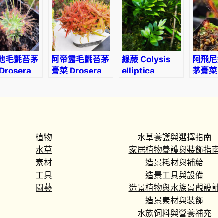
Copel.
地毛氈苔茅
阿帝露毛氈苔茅
線蕨 Colysis
阿飛尼
Drosera
膏菜 Drosera
elliptica
茅膏菜
yensis
adelae
(Thunb.)
Drose
Ching
Affini
植物
水草養護與選擇指南
水草
家居植物養護與裝飾指
素材
造景耗材與補給
工具
造景工具與設備
園藝
造景植物與水族景觀設
造景素材與裝飾
水族饲料與營養補充