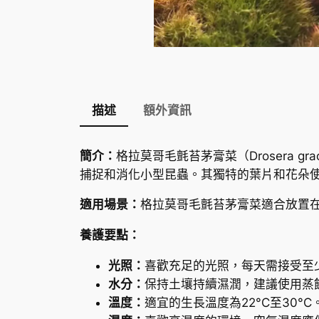
描述
額外資訊
簡介：
格拉莫哥毛氈苔茅膏菜（
Drosera gra
捕捉和消化小型昆蟲。其獨特的葉片和花朵
適用場景：
格拉莫哥毛氈苔茅膏菜適合放置
養護要點：
光照：
喜歡充足的光照，每天需接受至
水分：
保持土壤持續濕潤，建議使用蒸
溫度：
適宜的生長溫度為22°C至30°