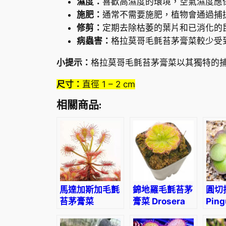
濕度：
喜歡高濕度的環境，空氣濕度應保
施肥：
通常不需要施肥，植物會通過捕
修剪：
定期去除枯萎的葉片和已消化的
病蟲害：
格拉莫哥毛氈苔茅膏菜較少受
小提示：
格拉莫哥毛氈苔茅膏菜以其獨特的
尺寸：
直徑 1 – 2 cm
相關商品:
馬達加斯加毛氈
錦地羅毛氈苔茅
圓切
苔茅膏菜
膏菜 Drosera
Ping
Drosera
burmannii
cycl
madagascariensis