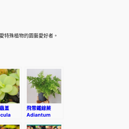
愛特殊植物的園藝愛好者。
蟲堇
飛雪鐵線蕨
icula
Adiantum
tea
capillus-
veneris L.