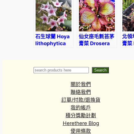
石生球蘭 Hoya
仙女座毛氈苔茅
北領
lithophytica
膏菜 Drosera
膏菜 
no.2
cv.
derb
‘Andromeda’
Search
Search
關於我們
聯絡我們
訂單/付款/退換貨
我的帳戶
積分獎勵計劃
Herethere Blog
使用條款