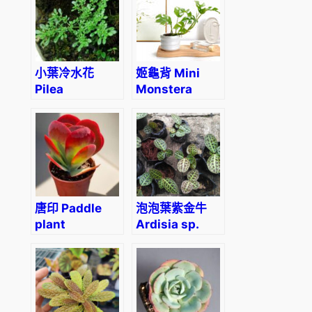
小葉冷水花
姬龜背 Mini
Pilea
Monstera
microphylla
(Rhaphidophora
tetrasperma)
唐印 Paddle
泡泡葉紫金牛
plant
Ardisia sp.
(Kalanchoe
turtle back
thyrsiflora)