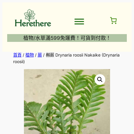
跳
至
主
要
內
植物/水草滿599免運費！可貨到付款！
容
首頁
/
植物
/
蕨
/ 槲蕨 Drynaria roosii Nakaike (Drynaria
roosii)