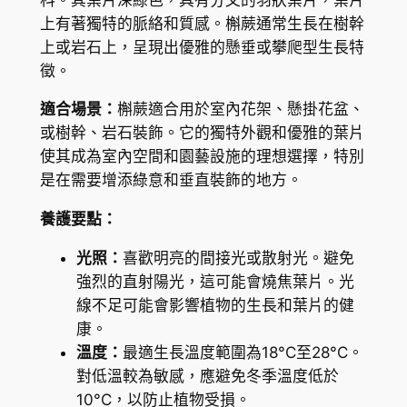
r
K
上有著獨特的脈絡和質感。槲蕨通常生長在樹幹
o
上或岩石上，呈現出優雅的懸垂或攀爬型生長特
$
o
徵。
s
9
i
適合場景：
槲蕨適合用於室內花架、懸掛花盆、
7
i
或樹幹、岩石裝飾。它的獨特外觀和優雅的葉片
.
N
使其成為室內空間和園藝設施的理想選擇，特別
a
7
是在需要增添綠意和垂直裝飾的地方。
k
0
養護要點：
a
i
光照：
喜歡明亮的間接光或散射光。避免
k
強烈的直射陽光，這可能會燒焦葉片。光
e
線不足可能會影響植物的生長和葉片的健
(
康。
D
溫度：
最適生長溫度範圍為18°C至28°C。
r
對低溫較為敏感，應避免冬季溫度低於
y
10°C，以防止植物受損。