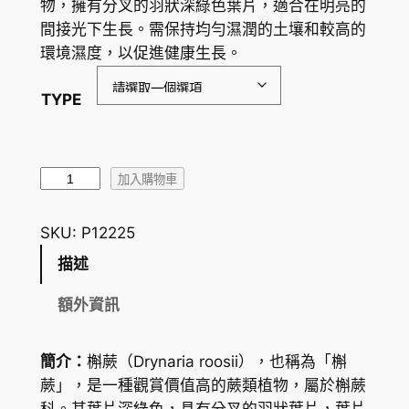
物，擁有分叉的羽狀深綠色葉片，適合在明亮的
範
間接光下生長。需保持均勻濕潤的土壤和較高的
圍
環境濕度，以促進健康生長。
：
TYPE
H
K
$
槲
加入購物車
蕨
7
D
SKU:
P12225
5
r
描述
.
y
n
0
額外資訊
a
0
r
簡介：
槲蕨（Drynaria roosii），也稱為「槲
到
i
蕨」，是一種觀賞價值高的蕨類植物，屬於槲蕨
a
H
科。其葉片深綠色，具有分叉的羽狀葉片，葉片