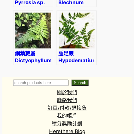
Pyrrosia sp.
Blechnum
orientale L.
(Red)
網葉蕨屬
腫足蕨
Dictyophyllum
Hypodematium
sp.
crenatum
Search
Search
關於我們
聯絡我們
訂單/付款/退換貨
我的帳戶
積分獎勵計劃
Herethere Blog