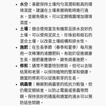
n
水分：
喜歡保持土壤均勻濕潤和較高的環
a
境濕度。建議在土壤表層稍乾時進行澆
r
水，並避免積水。可以定期噴霧增加環境
i
濕度。
a
土壤：
適合使用富含有機質且排水良好的
r
土壤。可以使用泥炭土、珍珠岩和蛭石的
o
混合土壤，以改善土壤結構和排水性。
o
施肥：
在生長季節（春季和夏季）每月施
s
用一次稀薄的液體肥料，有助於促進健康
i
生長。施肥量應適中，避免過量施肥。
i
修剪：
通常不需要特別修剪，但可以去除
)
枯葉和老葉，以保持植物的整潔和健康。
數
適當的修剪可以促進新芽的生長。
量
病蟲害：
槲蕨對病蟲害的抵抗力較強，但
仍需定期檢查，以防止霉菌或害蟲等問
題。保持良好的通風和適當的澆水可以預
防這些問題。