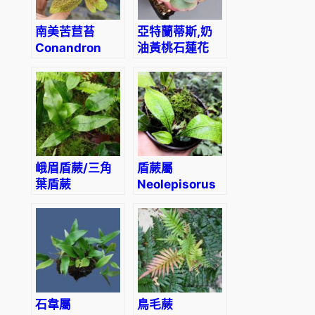
南美苦苣苔
亞特蘭蒂斯,奶
Conandron
油黃桃石蓮花
sp. ” South
Echeveria
America”
atlantis
峨眉盾蕨/三角
盾蕨屬
葉盾蕨
Neolepisorus
Neolepisorus
sp. (Net)
ovatus sp.
(Green)
(Reflected)
石韋屬
鳥毛蕨