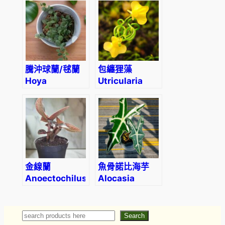
Princess’
騰沖球蘭/毬蘭
包纏狸藻
Hoya
Utricularia
tengchongensis
involvens
金線蘭
魚骨諾比海芋
Anoectochilus
Alocasia
roxburghii
sanderiana
‘Nobilis’
Search
Search