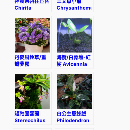
神農架唇柱苣苔
三文魚小菊
Chirita
Chrysanthemum
tenuituba
‘Grand
Salmon’
丹麥風鈴草/重
海欖/白骨壤-紅
瓣夢露
樹 Avicennia
Campanula x
marina
haylodgensis
‘Blue Wonder’
短軸固唇蘭
白公主蔓綠絨
Stereochilus
Philodendron
brevirachis
‘White