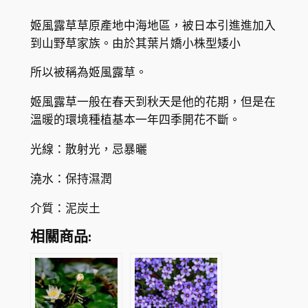
r
K
姬風露草草原產地中海地區，被日本引進進加入
o
$
到山野草家族。由於其葉片嬌小株型矮小
d
2
i
所以被稱為姬風露草。
u
2
姬風露草一般在春天到秋天是他的花期，但是在
m
1
溫暖的環境種植基本一年四季開花不斷。
r
.
e
光線：散射光，忌暴曬
i
8
c
澆水：保持濕潤
0
h
介質：泥炭土
a
r
相關商品:
d
i
i
'