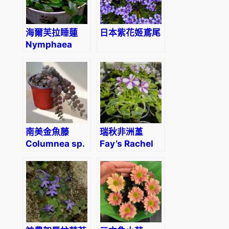
A
l
b
海爾芙拉睡蓮
日本紫花姬鳶尾
Nymphaea
u
‘Pygmaea
m
helvola’
'
數
量
南美金魚藤
瑞秋非洲堇
Columnea sp.
Fay’s Rachel
(F. wagman)