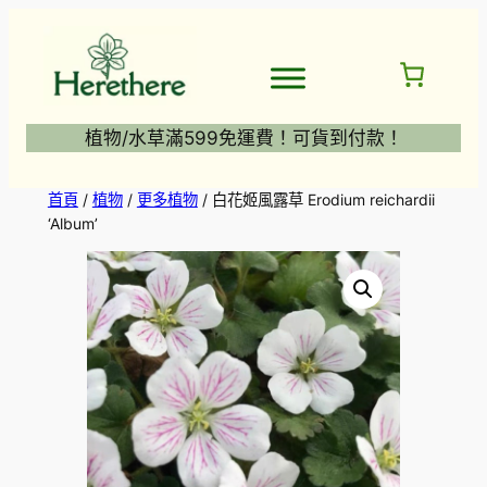
跳
至
主
要
內
植物/水草滿599免運費！可貨到付款！
容
首頁
/
植物
/
更多植物
/ 白花姬風露草 Erodium reichardii
‘Album’