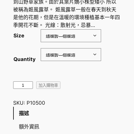
到山野草家族。由於其葉片嬌小株型矮小 所以
範
被稱為姬風露草。 姬風露草一般在春天到秋天
圍
是他的花期，但是在溫暖的環境種植基本一年四
季開花不斷。 光線：散射光，忌暴…
：
Size
H
K
$
Quantity
9
4
白
加入購物車
.
花
6
姬
SKU:
P10500
風
0
描述
露
到
草
額外資訊
H
E