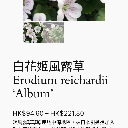
白花姬風露草
Erodium reichardii
‘Album’
價
HK$
94.60
–
HK$
221.80
格
姬風露草草原產地中海地區，被日本引進進加入