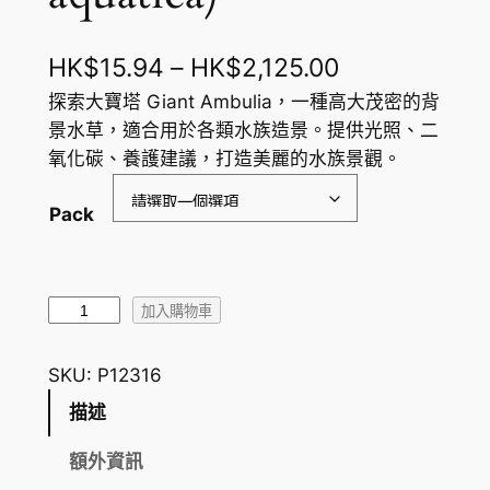
價
HK$
15.94
–
HK$
2,125.00
格
探索大寶塔 Giant Ambulia，一種高大茂密的背
景水草，適合用於各類水族造景。提供光照、二
範
氧化碳、養護建議，打造美麗的水族景觀。
圍
Pack
：
H
K
大
加入購物車
$
寶
塔
1
SKU:
P12316
G
5
描述
i
.
a
額外資訊
n
9