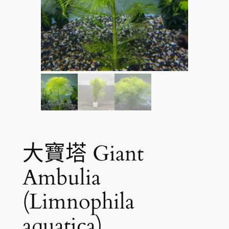
大寶塔 Giant
Ambulia
(Limnophila
aquatica)