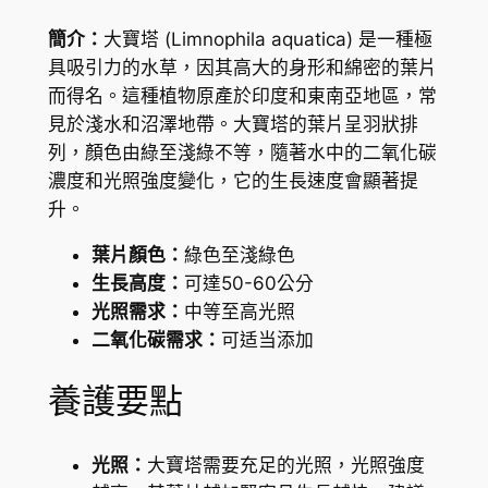
t
4
簡介：
大寶塔 (
Limnophila aquatica
) 是一種極
A
具吸引力的水草，因其高大的身形和綿密的葉片
到
m
而得名。這種植物原產於印度和東南亞地區，常
b
H
見於淺水和沼澤地帶。大寶塔的葉片呈羽狀排
u
K
列，顏色由綠至淺綠不等，隨著水中的二氧化碳
l
濃度和光照強度變化，它的生長速度會顯著提
$
i
升。
a
2
(
葉片顏色：
綠色至淺綠色
,
L
生長高度：
可達50-60公分
1
i
光照需求：
中等至高光照
m
2
二氧化碳需求：
可适当添加
n
5
o
養護要點
.
p
h
0
光照：
大寶塔需要充足的光照，光照強度
i