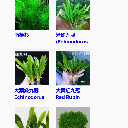
南極杉
迷你九冠
(Echinodorus
quadricostatus)
大葉綠九冠
大葉紅九冠
Echinodorus
Red Rubin
uruguayensis
(Echinodorus
rubin)