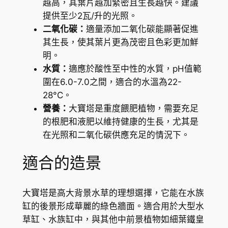
0
越高，其葉片越加緊密且生長越快。建議
l
提供至少2瓦/升的光照。
a
二氧化碳：
適量添加二氧化碳能顯著促進
a
其生長，使其葉片更為茂密且色彩更加鮮
q
明。
u
水質：
適應於酸性至中性的水質，pH值範
a
圍在6.0-7.0之間，適合的水溫為22-
t
28°C。
i
營養：
大寶塔是重度餵肥植物，需要充足
c
的根肥和液肥以維持健康的生長，尤其是
a
在光照和二氧化碳供應充足的情況下。
)
數
適合的造景
量
大寶塔是高大背景水草的理想選擇，它能在水族
缸的後景形成華麗的綠色牆面。適合用於大型水
草缸、水族缸中，與其他中前景植物如細葉鐵皇