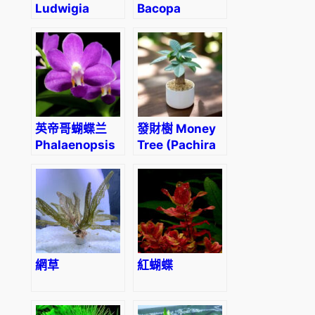
Ludwigia
Bacopa
glandulosa
(Bacopa
caroliniana
‘colorata’)
英帝哥蝴蝶兰
發財樹 Money
Phalaenopsis
Tree (Pachira
Purple Martin
aquatica)
‘Indigo’
網草
紅蝴蝶