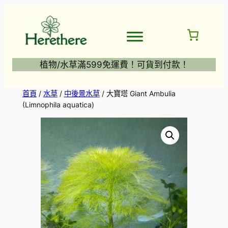
跳
至
主
要
內
植物/水草滿599免運費！可貨到付款！
容
首頁
/
水草
/
中後景水草
/ 大寶塔 Giant Ambulia
(Limnophila aquatica)