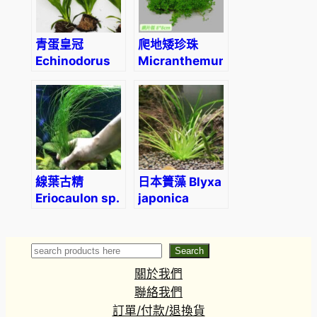
青蛋皇冠
爬地矮珍珠
Echinodorus
Micranthemum
osiris
sp. ‘Monte
carlo’
線葉古精
日本簀藻 Blyxa
Eriocaulon sp.
japonica
‘Line Leaf’
Search
Search
關於我們
聯絡我們
訂單/付款/退換貨