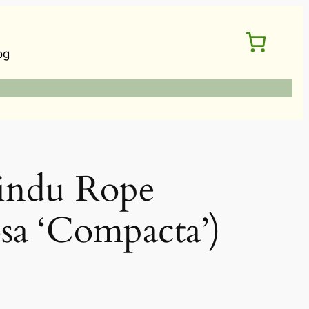
og
du Rope
sa ‘Compacta’)