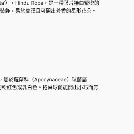
pacta’），Hindu Rope，是一種葉片捲曲緊密的
裝飾，易於養護且可開出芳香的星形花朵。
物，屬於蘿藦科（Apocynaceae）球蘭屬
的粉紅色或乳白色。捲葉球蘭能開出小巧而芳