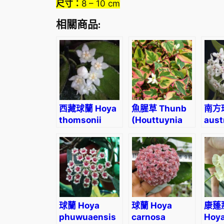
尺寸：
8 – 10 cm
相關商品:
西藏球蘭 Hoya
魚腥草 Thunb
南方球
thomsonii
(Houttuynia
aust
‘White flower’
cordata)
‘Keys
球蘭 Hoya
球蘭 Hoya
康蓬
phuwuaensis
carnosa
Hoy