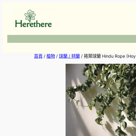
跳
至
主
要
內
容
首頁
/
植物
/
球蘭 / 毬蘭
/ 捲葉球蘭 Hindu Rope (Hoya 