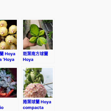
 Hoya
斑葉南方球蘭
a ‘Hoya
Hoya
cta’
Australis
variegata
捲葉球蘭 Hoya
io
compacta