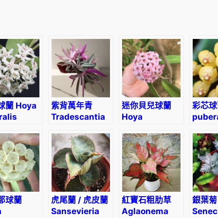
a
'
)
數
量
蘭 Hoya
紫背萬年青
迷你貝兒球蘭
彩芯球蘭
ralis
Tradescantia
Hoya
puber
ii’
spathacea
minibelle
aff. Pi
‘Tricolor’
那球蘭
虎尾蘭 / 虎皮蘭
紅寶石粗肋草
銀葉菊
a
Sansevieria
Aglaonema
Senec