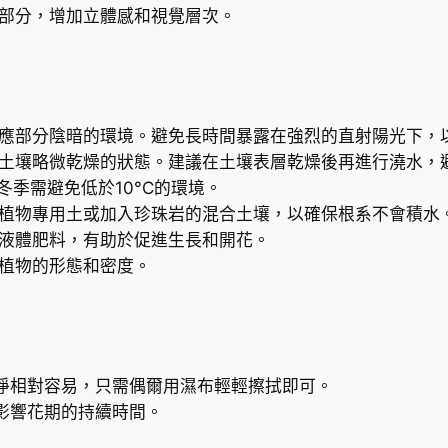
o
一部分，增加立體感和視覺層次。
y
a
c
a
r
適應部分陰暗的環境。避免長時間暴露在強烈的直射陽光下，
n
持土壤略微乾燥的狀態。建議在土壤表層乾燥後再進行澆水，
o
，冬季需避免低於10°C的環境。
s
肉植物專用土或加入珍珠岩的混合土壤，以確保根系不會積水
a
的液體肥料，有助於促進生長和開花。
'
持植物的形態和密度。
C
o
m
p
淨相對容易，只需偶爾用濕布輕輕擦拭即可。
a
影響花期的持續時間。
c
t