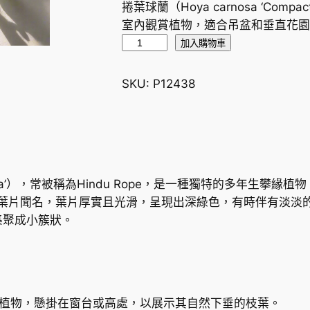
捲葉球蘭（Hoya carnosa ‘Com
室內觀賞植物，適合吊盆和垂直花園
捲
加入購物車
葉
球
SKU:
P12438
蘭
H
i
n
d
pacta’），常被稱為Hindu Rope，是一種獨特的多年生攀緣植
u
的葉片聞名，葉片厚實且光滑，呈現出深綠色，有時伴有淡淡
R
集聚成小簇狀。
o
p
e
(
H
盆植物，懸掛在窗台或高處，以展示其自然下垂的枝葉。