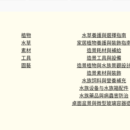
panulata
sansiam ulimi
‘Red
cinera
Dwarf Plant
valentine’
植物
水草養護與選擇指南
水草
家居植物養護與裝飾指
素材
造景耗材與補給
工具
造景工具與設備
園藝
造景植物與水族景觀設
造景素材與裝飾
水族饲料與營養補充
水族设备与水族箱配件
水族藥品與病蟲害防治
桌面盆景與微型玻璃容器