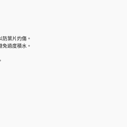
以防葉片灼傷。
避免過度積水。
。