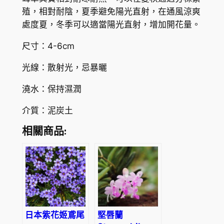
o
4
殖，相對耐陰，夏季避免陽光直射，在通風涼爽
n
處度夏，冬季可以適當陽光直射，增加開花量。
6
i
.
尺寸：4-6cm
a
c
3
光線：散射光，忌暴曬
a
0
e
澆水：保持濕潤
r
介質：泥炭土
u
l
相關商品:
e
a
數
量
日本紫花姬鳶尾
堅唇蘭