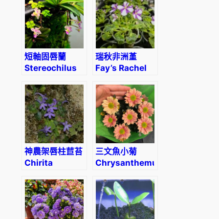
短軸固唇蘭
瑞秋非洲堇
Stereochilus
Fay’s Rachel
brevirachis
(F. wagman)
神農架唇柱苣苔
三文魚小菊
Chirita
Chrysanthemum
tenuituba
‘Grand
Salmon’