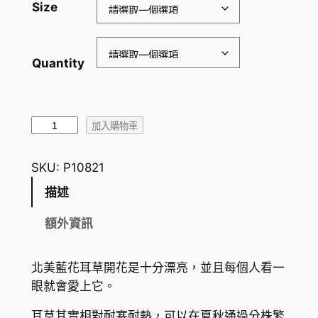
Size
H
K
$
Quantity
6
5
北
加入購物車
.
美
0
藍
SKU:
P10821
花
0
描述
耳
到
草
額外資訊
H
H
o
K
北美藍花耳草開花是十分漂亮
，並且每個人看一
u
$
眼就會愛上它。
s
1
t
耳草其實相對耐寒耐熱，可以在夏秋通過分株繁