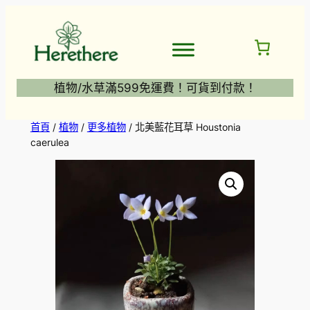
跳
至
主
要
內
植物/水草滿599免運費！可貨到付款！
容
首頁
/
植物
/
更多植物
/ 北美藍花耳草 Houstonia
caerulea