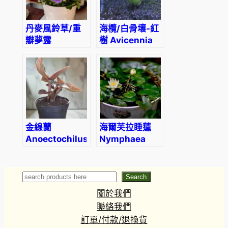
丹麥風鈴草/重
海欖/白骨壤-紅
瓣夢露
樹 Avicennia
Campanula x
marina
haylodgensis
‘Blue Wonder’
金線蘭
海爾芙拉睡蓮
Anoectochilus
Nymphaea
roxburghii
‘Pygmaea
helvola’
Search
Search
關於我們
聯絡我們
訂單/付款/退換貨