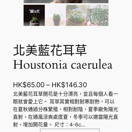
北美藍花耳草
Houstonia caerulea
價
HK$
65.00
–
HK$
146.30
格
北美藍花耳草開花是十分漂亮，並且每個人看一
眼就會愛上它。 耳草其實相對耐寒耐熱，可以
範
在夏秋通過分株繁殖，相對耐陰，夏季避免陽光
圍
直射，在通風涼爽處度夏，冬季可以適當陽光直
射，增加開花量。 尺寸：4-6c…
：