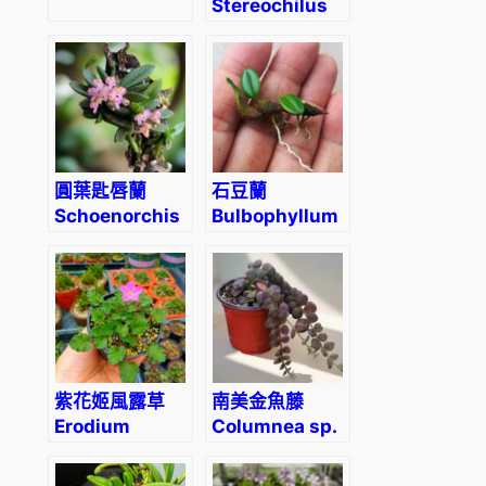
Stereochilus
dalatensis
圓葉匙唇蘭
石豆蘭
Schoenorchis
Bulbophyllum
tixieri
Thouars
紫花姬風露草
南美金魚藤
Erodium
Columnea sp.
variabile