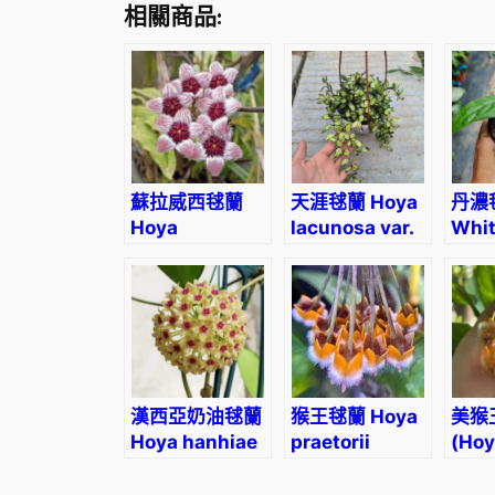
相關商品:
蘇拉威西毬蘭
天涯毬蘭 Hoya
丹濃
Hoya
lacunosa var.
Whit
sulawesiana
Hoya
dan
漢西亞奶油毬蘭
猴王毬蘭 Hoya
美猴
Hoya hanhiae
praetorii
(Hoy
‘cream’
praet
lasi