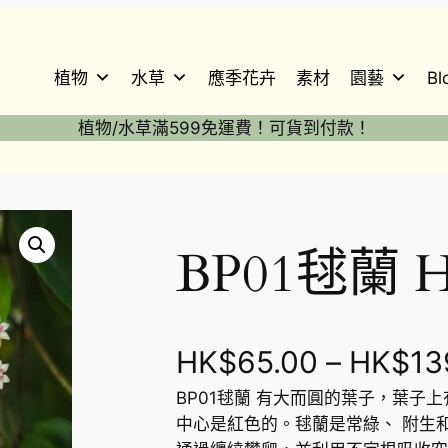
植物
水草
應季花卉
素材
園藝
Bl
植物/水草滿599免運費！可貨到付款！
BP01毬蘭 H
HK$
65.00
–
HK$
13
BP01毬蘭 有大而圓的葉子，葉子
中心是紅色的。毬蘭是常綠、 附生