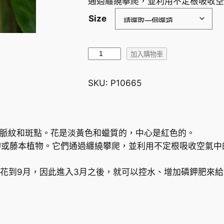
通過纏繞攀爬，並利用不定根吸收空
Size
B
加入購物車
P
0
SKU:
P10665
1
毬
蘭
H
微的脈紋和斑點。花是淡黃色和蠟質的，中心是紅色的。
o
物或藤本植物。它們通過纏繞攀爬，並利用不定根吸收空氣中
y
a
開花到9月，因此進入3月之後，就可以控水、增加磷鉀肥來
B
P
0
1