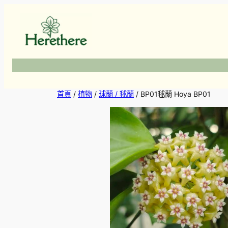
跳
至
主
要
內
容
首頁
/
植物
/
球蘭 / 毬蘭
/ BP01毬蘭 Hoya BP01