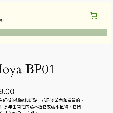
og
oya BP01
價
9.00
上有細微的脈紋和斑點。花是淡黃色和蠟質的，
格
和 多年生開花的藤本植物或藤本植物。它們