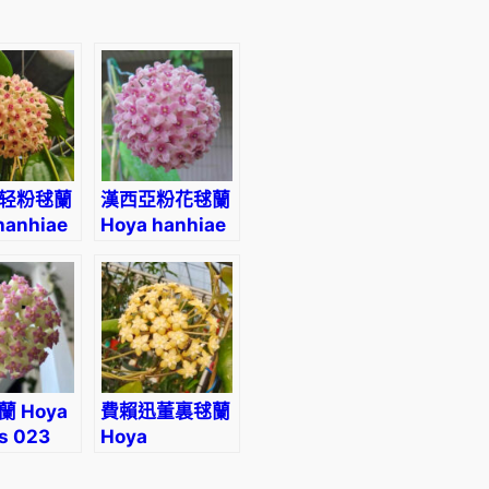
0
到
H
K
$
轻粉毬蘭
漢西亞粉花毬蘭
hanhiae
Hoya hanhiae
1
ink’
‘pink’
3
9
.
 Hoya
費賴迅董裏毬蘭
is 023
Hoya
0
finlaysonii
‘trang ‘)