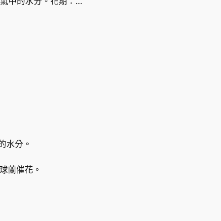
範
氣中的水分。花期：…
圍
：
H
K
$
6
的水分。
5
給球蘭催花。
.
0