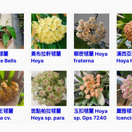
數
量
毬蘭
黃布拉軒毬蘭
親密毬蘭 Hoya
漢西亞
e Bells
Hoya
fraterna
Hoya 
 (Hoya
blashernaezii
‘soft p
umensis)
王毬蘭
斑點帕拉毬蘭
玉扣毬蘭 Hoya
麗雅毬蘭
a cv.
Hoya sp. para
sp. Gps 7240
Icenc
orii x
splash
antha)