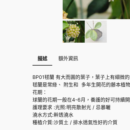
描述
額外資訊
BP01毬蘭 有大而圓的葉子，葉子上有細
毬蘭是常綠、 附生和 多年生開花的藤本植
花期：
球蘭的花期一般在4-6月，養護的好可持續
護理要求 :光照:明亮散射光 / 忌暴曬
澆水方式:幹透澆水
種植介質:沙質土 / 排水透氣性好的介質