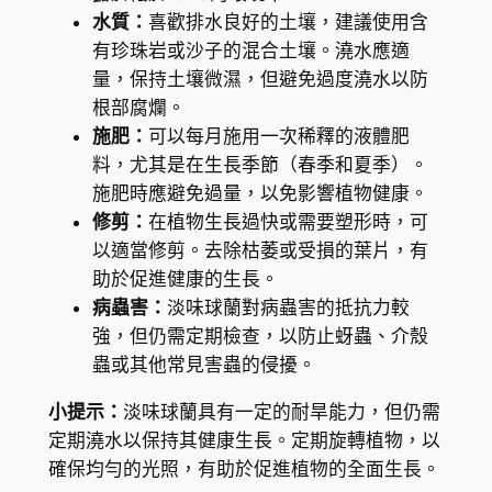
l
水質：
喜歡排水良好的土壤，建議使用含
a
有珍珠岩或沙子的混合土壤。澆水應適
數
量，保持土壤微濕，但避免過度澆水以防
量
根部腐爛。
施肥：
可以每月施用一次稀釋的液體肥
料，尤其是在生長季節（春季和夏季）。
施肥時應避免過量，以免影響植物健康。
修剪：
在植物生長過快或需要塑形時，可
以適當修剪。去除枯萎或受損的葉片，有
助於促進健康的生長。
病蟲害：
淡味球蘭對病蟲害的抵抗力較
強，但仍需定期檢查，以防止蚜蟲、介殼
蟲或其他常見害蟲的侵擾。
小提示：
淡味球蘭具有一定的耐旱能力，但仍需
定期澆水以保持其健康生長。定期旋轉植物，以
確保均勻的光照，有助於促進植物的全面生長。