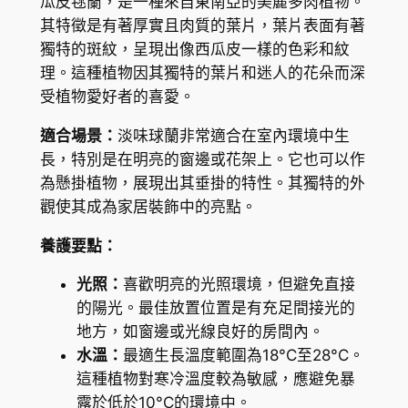
瓜皮毬蘭，是一種來自東南亞的美麗多肉植物。
到
蘭
其特徵是有著厚實且肉質的葉片，葉片表面有著
H
H
獨特的斑紋，呈現出像西瓜皮一樣的色彩和紋
o
K
理。這種植物因其獨特的葉片和迷人的花朵而深
y
受植物愛好者的喜愛。
$
a
c
2
適合場景：
淡味球蘭非常適合在室內環境中生
a
長，特別是在明亮的窗邊或花架上。它也可以作
1
l
為懸掛植物，展現出其垂掛的特性。其獨特的外
8
l
觀使其成為家居裝飾中的亮點。
i
.
養護要點：
s
1
t
光照：
喜歡明亮的光照環境，但避免直接
2
o
的陽光。最佳放置位置是有充足間接光的
p
地方，如窗邊或光線良好的房間內。
h
水溫：
最適生長溫度範圍為18°C至28°C。
y
這種植物對寒冷溫度較為敏感，應避免暴
l
露於低於10°C的環境中。