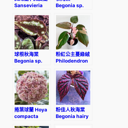
Sansevieria
Begonia sp.
sansiam ulimi
Red vein
Dwarf Plant
球根秋海棠
粉紅公主蔓綠絨
Begonia sp.
Philodendron
curtisii
Pink Princess
捲葉球蘭 Hoya
粉佳人秋海棠
compacta
Begonia hairy
‘Hindu Rope’
spots