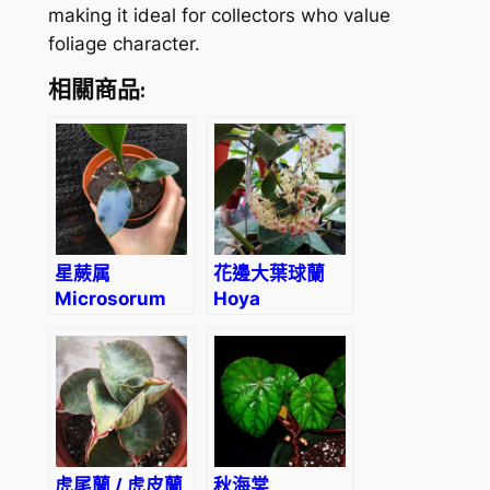
making it ideal for collectors who value
foliage character.
相關商品:
星蕨属
花邊大葉球蘭
Microsorum
Hoya
siamense
macrophylla
variegated
虎尾蘭 / 虎皮蘭
秋海棠