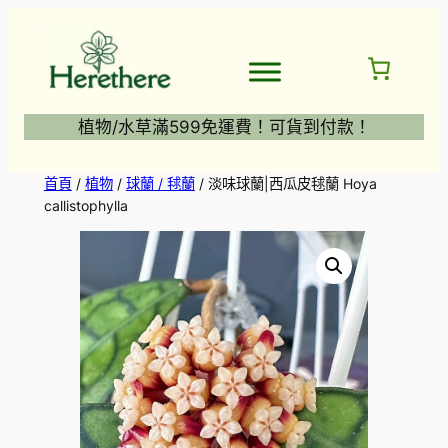
跳
至
主
要
內
植物/水草滿599免運費！可貨到付款！
容
首頁
/
植物
/
球蘭 / 毬蘭
/ 淡味球蘭|西瓜皮毬蘭 Hoya
callistophylla