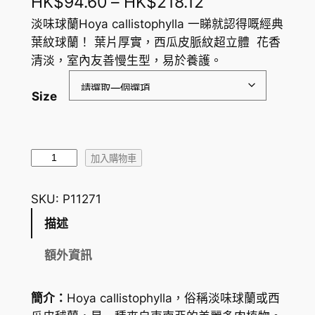
價
HK$
94.60
–
HK$
218.12
格
淡味球蘭Hoya callistophylla 一睇就認得嘅經典
葉紋球蘭！ 葉片厚實，西瓜皮脈紋超立體 花香
範
清淡，室內友善慢生型，易於養護。
圍
Size
：
H
K
淡
加入購物車
$
味
球
9
SKU:
P11271
蘭
4
描述
|
.
西
額外資訊
瓜
6
皮
0
簡介：
Hoya callistophylla，俗稱淡味球蘭或西
毬