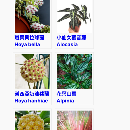
斑葉貝拉球蘭
小仙女觀音蓮
Hoya bella
Alocasia
variegated
Bambino
Arrow
漢西亞奶油毬蘭
花葉山薑
Hoya hanhiae
Alpinia
‘cream’
pumila