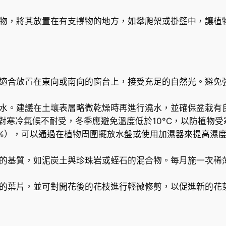
數
植物，將其放置在有支撐物的地方，如攀爬架或掛籃中，讓植
量
最適合放置在東向或南向的窗台上，接受充足的自然光。避免
積水。建議在土壤表層略微乾燥時再進行澆水，並確保盆栽有
C。對寒冷氣候不耐受，冬季應避免溫度低於10°C，以防植物
70%），可以通過在植物周圍擺放水盤或使用加濕器來提高
好的基質，如泥炭土與珍珠岩或蛭石的混合物。每月施一次稀
化的葉片，並可對開花後的花枝進行輕微修剪，以促進新的花