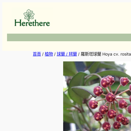
跳
至
主
要
內
容
首頁
/
植物
/
球蘭 / 毬蘭
/ 羅斯塔球蘭 Hoya cv. rosita