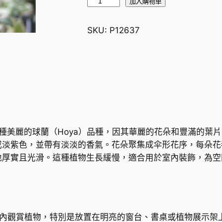
羅
加入購物車
斯
塔
SKU:
P12637
球
蘭
H
o
y
a
c
v
ita）是一種美麗的球蘭（Hoya）品種，因其華麗的花朵和豐滿
.
或淡紫色，並帶有淡淡的香氣。花朵聚集成伞形花序，每朵花
r
地厚實且光滑。這種植物生長緩慢，適合用於室內裝飾，為空
o
s
i
t
室內觀賞植物，特別是放置在明亮的窗台、書桌或植物展示架
a