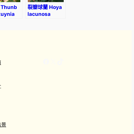
Thunb
裂瓣球蘭 Hoya
tuynia
lacunosa
ta)
Facebook
X
TikTok
南
計
造景