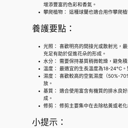
增添豐富的色彩和香氣。
攀爬植物： 這種球蘭也適合用作攀爬
養護要點：
光照： 喜歡明亮的間接光或散射光，
充足有助於促進花朵的形成。
水分： 需要保持基質稍微乾燥，避免
溫度： 最適宜的生長溫度為18-24°
濕度： 喜歡較高的空氣濕度（50%-
放。
基質： 適合使用富含有機質的排水良
成。
修剪： 修剪主要集中在去除枯黃或老
小提示：