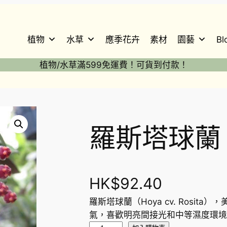
植物
水草
應季花卉
素材
園藝
Bl
植物/水草滿599免運費！可貨到付款！
羅斯塔球蘭 Hoy
HK$
92.40
羅斯塔球蘭（Hoya cv. Rosi
氣，喜歡明亮間接光和中等濕度環境