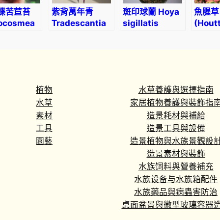
蝶苦苣苔
紫背萬年青
斑印球蘭 Hoya
魚腥草 
rocosmea
Tradescantia
sigillatis
(Hout
spathacea
corda
‘Tricolor’
植物
水草養護與選擇指南
水草
家居植物養護與裝飾指
素材
造景耗材與補給
工具
造景工具與設備
園藝
造景植物與水族景觀設
造景素材與裝飾
水族饲料與營養補充
水族设备与水族箱配件
水族藥品與病蟲害防治
桌面盆景與微型玻璃容器