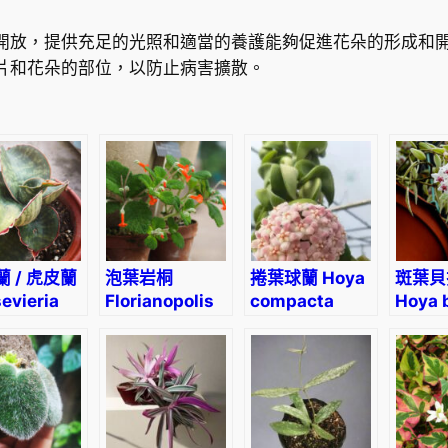
開放，提供充足的光照和適當的養護能夠促進花朵的形成和
片和花朵的部位，以防止病害擴散。
 / 虎皮蘭
泡葉岩桐
捲葉球蘭 Hoya
斑葉貝
evieria
Florianopolis
compacta
Hoya b
iam ulimi
(Sinningia
albomarginata
varie
f Plant
bullata)
‘regalis’