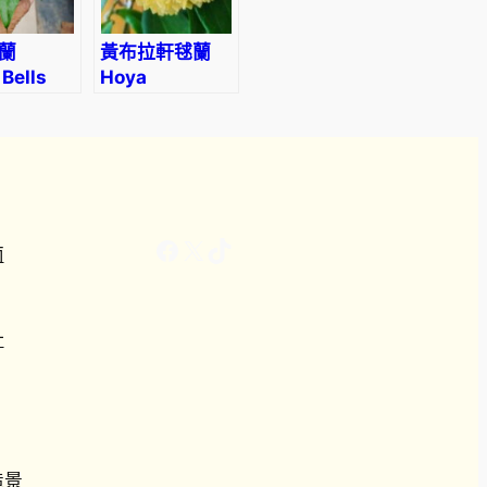
0
蘭
黃布拉軒毬蘭
Bells
Hoya
2
(Hoya
blashernaezii
ensis)
0
.
1
Facebook
X
TikTok
南
0
計
造景