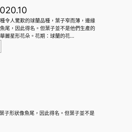
價
,020.10
種令人驚歎的球蘭品種，葉子窄而薄，邊緣
格
魚尾，因此得名。但葉子並不是他們生產的
範
華麗星形花朵。花期：球蘭的花…
圍
：
H
K
$
葉子形狀像魚尾，因此得名。但葉子並不是
5
7