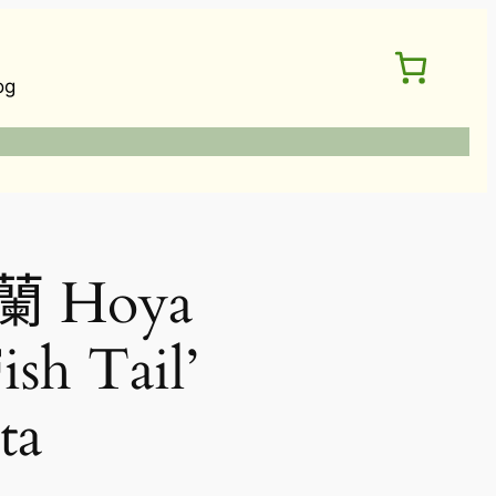
og
 Hoya
ish Tail’
ta