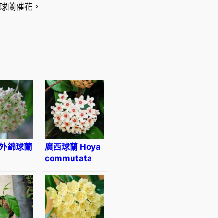
給球蘭催花。
6
.
6
0
到
H
K
外錦球蘭
廣西球蘭 Hoya
commutata
$
illata
hi’
1
arginata
,