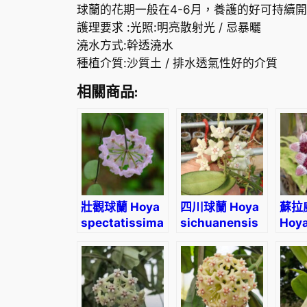
球蘭的花期一般在4-6月，養護的好可持續
護理要求 :光照:明亮散射光 / 忌暴曬
澆水方式:幹透澆水
種植介質:沙質土 / 排水透氣性好的介質
相關商品:
壯觀球蘭 Hoya
四川球蘭 Hoya
蘇拉
spectatissima
sichuanensis
Hoy
sula