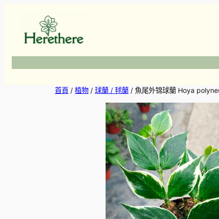
跳
至
主
要
內
容
首頁
/
植物
/
球蘭 / 毬蘭
/ 魚尾外锦球蘭 Hoya polyneura 