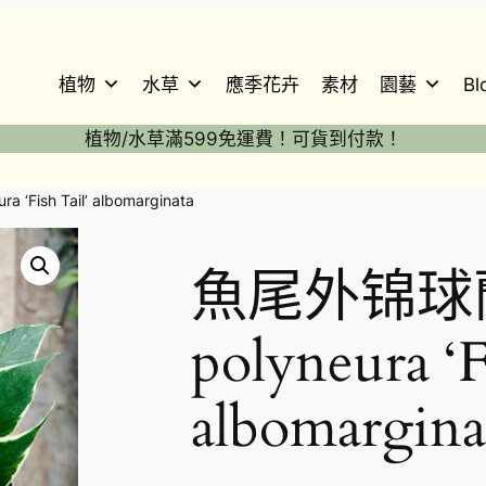
植物
水草
應季花卉
素材
園藝
Bl
植物/水草滿599免運費！可貨到付款！
‘Fish Tail’ albomarginata
魚尾外锦球蘭
polyneura ‘F
albomargina