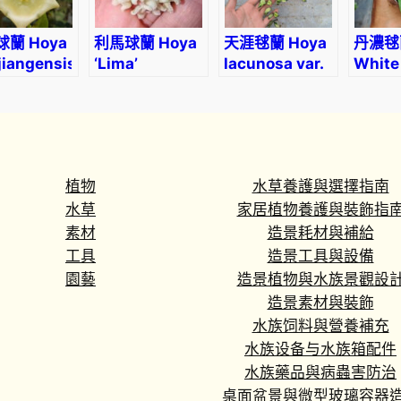
i
l
蘭 Hoya
利馬球蘭 Hoya
天涯毬蘭 Hoya
丹濃毬
'
jiangensis
‘Lima’
lacunosa var.
White 
a
Hoya 
l
danum
b
o
m
植物
水草養護與選擇指南
a
水草
家居植物養護與裝飾指
r
素材
造景耗材與補給
g
工具
造景工具與設備
i
園藝
造景植物與水族景觀設
n
造景素材與裝飾
a
水族饲料與營養補充
t
水族设备与水族箱配件
a
水族藥品與病蟲害防治
數
桌面盆景與微型玻璃容器