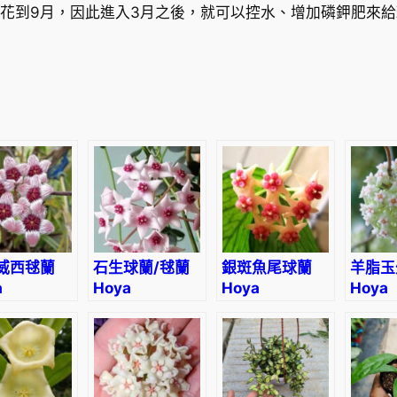
a
開花到9月，因此進入3月之後，就可以控水、增加磷鉀肥來
p
o
l
y
n
e
u
r
a
'
F
威西毬蘭
石生球蘭/毬蘭
銀斑魚尾球蘭
羊脂玉
i
a
Hoya
Hoya
Hoya
wesiana
lithophytica
polyneura
vertic
s
‘Broget’
‘Yangz
h
albom
T
a