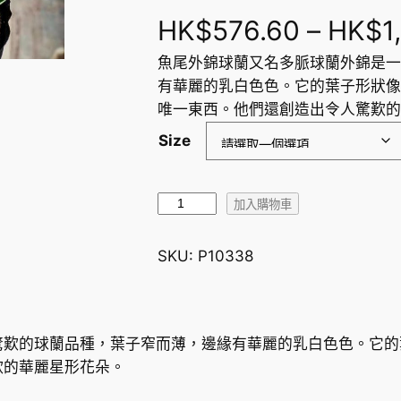
HK$
576.60
–
HK$
1
魚尾外錦球蘭又名多脈球蘭外錦是一
有華麗的乳白色色。它的葉子形狀像
唯一東西。他們還創造出令人驚歎的
Size
魚
加入購物車
尾
外
SKU:
P10338
锦
球
蘭
H
驚歎的球蘭品種，葉子窄而薄，邊緣有華麗的乳白色色。它的
o
歎的華麗星形花朵。
y