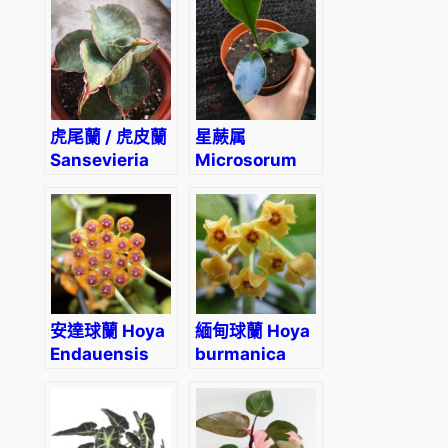
虎尾蘭 / 虎皮蘭
星蕨属
Sansevieria
Microsorum
sansiam ulimi
siamense
Dwarf Plant
安達球蘭 Hoya
緬甸球蘭 Hoya
Endauensis
burmanica