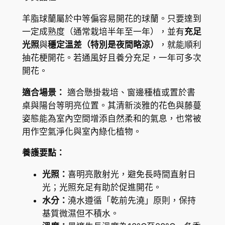
i
l
羊脂球蘭屬於中等偏容易開花的球蘭。只要達到
l
一定成熟度（通常栽培半年至一年），並有
充足
a
光照
與
穩定溫差（特別是夜間略涼）
，就能順利
t
抽花梗開花。若通風好且養分充足，一年可多次
a
開花。
數
適合場景：
適合懸掛栽培、窗邊種植或置於書
量
桌與陽台等明亮位置。其清新淡雅的花色與藤蔓
姿態能為室內空間增添自然柔和的氣息，也常被
用作空氣淨化與室內綠化植物。
養護要點：
光照：
喜明亮散射光，避免長時間直射日
光；光照充足有助於促進開花。
水分：
澆水遵循「乾前先澆」原則，保持
基質微濕但不積水。