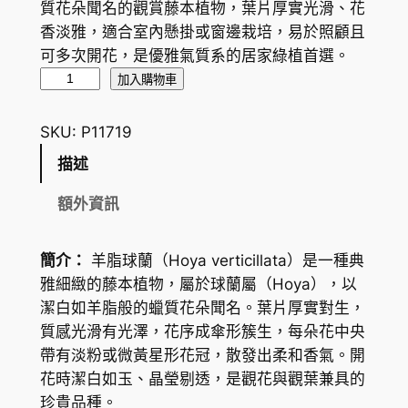
質花朵聞名的觀賞藤本植物，葉片厚實光滑、花
香淡雅，適合室內懸掛或窗邊栽培，易於照顧且
可多次開花，是優雅氣質系的居家綠植首選。
羊
加入購物車
脂
球
SKU:
P11719
蘭
描述
H
o
額外資訊
y
a
簡介：
羊脂球蘭（
Hoya verticillata
）是一種典
v
雅細緻的藤本植物，屬於球蘭屬（
Hoya
），以
e
潔白如羊脂般的蠟質花朵聞名。葉片厚實對生，
r
質感光滑有光澤，花序成傘形簇生，每朵花中央
t
帶有淡粉或微黃星形花冠，散發出柔和香氣。開
i
花時潔白如玉、晶瑩剔透，是觀花與觀葉兼具的
c
珍貴品種。