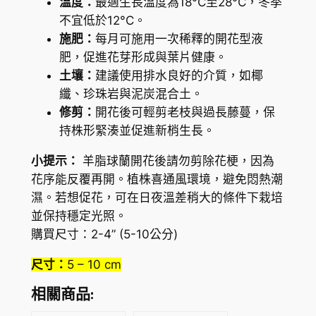
溫度：
最適生長溫度為18°C至28°C，冬季
不宜低於12°C。
施肥：
每月可施用一次稀釋的開花型液
肥，促進花芽形成與葉片健康。
土壤：
建議使用排水良好的介質，如椰
纖、珍珠岩與泥炭混合土。
修剪：
開花後可輕剪老枝與過長藤蔓，保
持株形緊湊並促進新梢生長。
小提示：
羊脂球蘭開花後請勿剪除花梗，因為
花序能反覆再開。植株喜通風環境，避免悶熱潮
濕。若想促花，可在日夜溫差稍大的條件下栽培
並保持穩定光照。
購買尺寸：2-4” (5-10公分)
尺寸：
5 – 10 cm
相關商品: