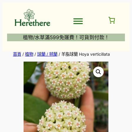
跳
至
主
要
內
植物/水草滿599免運費！可貨到付款！
容
首頁
/
植物
/
球蘭 / 毬蘭
/ 羊脂球蘭 Hoya verticillata