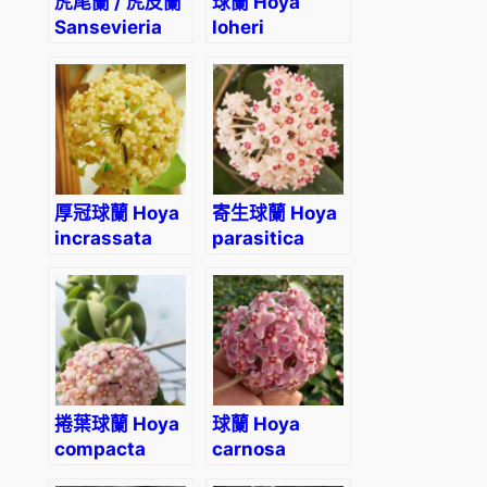
虎尾蘭 / 虎皮蘭
球蘭 Hoya
Sansevieria
loheri
sansiam ulimi
Dwarf Plant
厚冠球蘭 Hoya
寄生球蘭 Hoya
incrassata
parasitica
捲葉球蘭 Hoya
球蘭 Hoya
compacta
carnosa
albomarginata