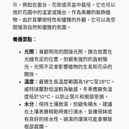
量
示，例如在窗台、花架或吊盆中栽培。它也可以
用於花園中的溫室或陽台，作為美麗的裝飾植
物。由於其攀爬特性和優雅的外觀，它可以為空
間增添自然和優雅的氛圍。
養護要點：
光照：
喜歡明亮的間接光照，適合放置在
光線充足的位置，但避免強烈的直射陽
光。光照不足會影響植物的生長和花朵的
開放。
溫度：
最適生長溫度範圍為18°C至28°C。
威特球蘭對低溫較為敏感，冬季應避免溫
度低於10°C，以防止葉片和根部受損。
水分：
保持土壤微濕，但避免積水。建議
在土壤表層稍乾時進行澆水，並確保鉢底
有良好的排水性。過濕的環境可能會導致
根部腐爛。