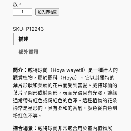
放。
威
加入購物車
特
球
SKU:
P12243
蘭
描述
H
o
額外資訊
y
a
簡介：
威特球蘭（Hoya wayetii）是一種迷人的
w
觀賞植物，屬於蘭科（Hoya）。它以其獨特的
a
葉片形狀和美麗的花朵而受到喜愛。威特球蘭的
y
葉片呈圓形或橢圓形，表面光滑且有光澤，邊緣
e
通常帶有紅色或粉紅色的色澤。這種植物的花朵
t
通常是星形的，具有柔和的香氣，顏色從白色到
i
粉紅色不等。
i
數
適合場景：
威特球蘭非常適合用於室內植物展