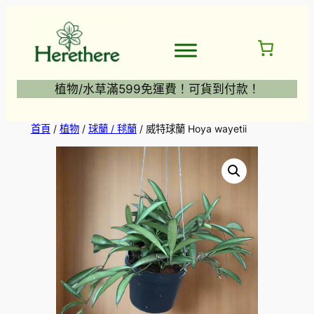
跳
至
主
要
內
植物/水草滿599免運費！可貨到付款！
容
首頁
/
植物
/
球蘭 / 毬蘭
/ 威特球蘭 Hoya wayetii