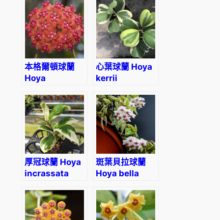
‘regalis’
本格爾頓球蘭
心葉球蘭 Hoya
Hoya
kerrii
benguetensis
variegata
厚冠球蘭 Hoya
斑葉貝拉球蘭
incrassata
Hoya bella
albomarginata
variegated