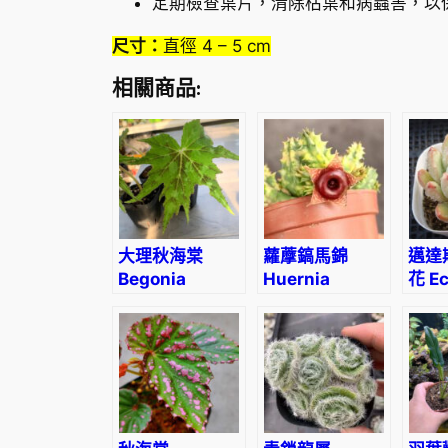
定期檢查葉片，清除枯葉和病蟲害，以
尺寸：
直徑 4 – 5 cm
相關商品:
大理秋海棠
蘿藦鎬馬錦
邁達
Begonia
Huernia
花 Ec
taliensis
Zebrina
King
Variegata
(3- 