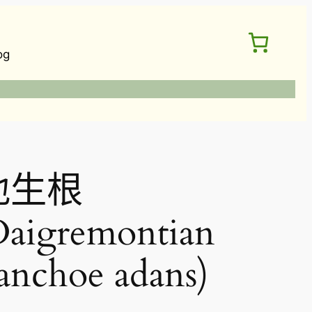
og
地生根
Daigremontian
anchoe adans)