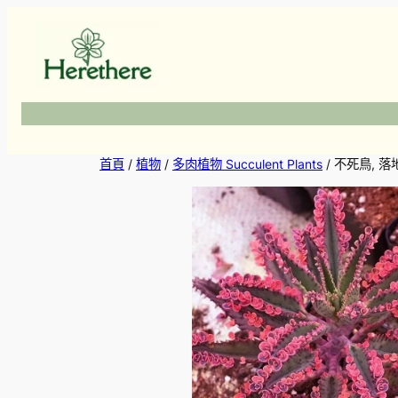
跳
至
主
要
內
容
首頁
/
植物
/
多肉植物 Succulent Plants
/ 不死鳥, 落地生