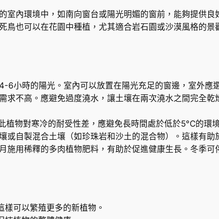
n
足的室內環境中，如南向窗台或陽光明媚的窗前，能夠提供良
c
不死鳥也可以在花園中種植，尤其適合岩石園或沙漠風格的景
h
o
e
D
a
4-6小時的陽光。室內可以放置在陽光充足的窗邊，室外應
i
的需求不高。應避免過度澆水，讓土壤在兩次澆水之間完全乾
g
r
C。此植物對寒冷的耐受性差，應避免長時間處於低於5°C的環
e
土壤或自製混合土壤（如珍珠岩和沙土的混合物）。這樣有助
m
每月施用稀釋的多肉植物肥料，有助於促進健康生長。冬季可
o
n
t
i
這樣可以繁殖更多的新植物。
a