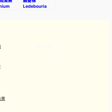
鳥巢蕨
縞蔓穗
nium
Ledebouria
‘Dakila’
cooperi
Facebook
X
TikTok
南
計
造景