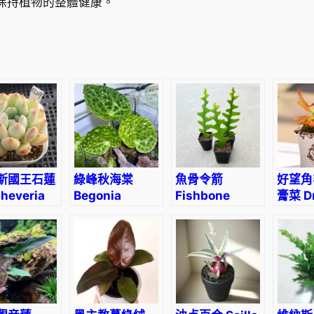
保持植物的整體健康。
n
H
y
b
r
i
d
(
K
a
斯國王石蓮
綠峰秋海棠
魚骨令箭
好望角
l
heveria
Begonia
Fishbone
膏菜 Dr
a
 Midas
melanobullata
cactus
capen
n
4cm)
var Green
(Epiphyllum
(Cape
c
(Vietnam
anguliger)
sunde
h
ferox)
o
e
a