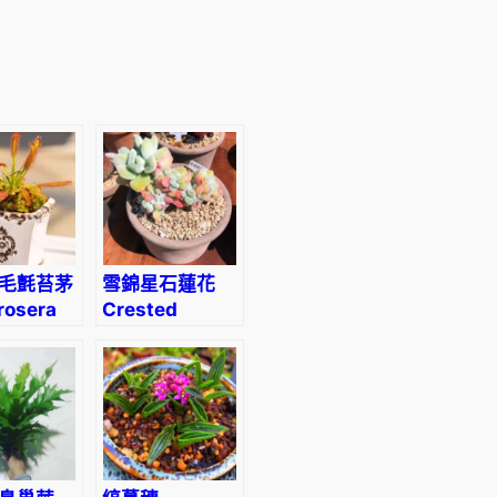
毛氈苔茅
雪錦星石蓮花
osera
Crested
sis
Firecracker
Plant
w)
(Echeveria
pulvinata
‘Frosty
crested’) (直
徑4-5cm)