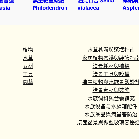
觀音蓮
黑主教蔓綠絨
油点百合 Scilla
維納斯
asia
Philodendron
violacea
Asple
d
erbachiana
‘Black
(Ledebouria
nidus 
a
Cardinal’
socialis)
n
s
)
數
植物
水草養護與選擇指南
量
水草
家居植物養護與裝飾指
素材
造景耗材與補給
工具
造景工具與設備
園藝
造景植物與水族景觀設
造景素材與裝飾
水族饲料與營養補充
水族设备与水族箱配件
水族藥品與病蟲害防治
桌面盆景與微型玻璃容器