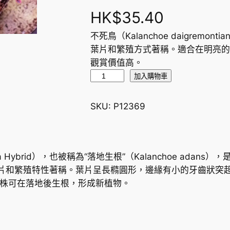
HK$
35.40
不死鳥（Kalanchoe daigremo
葉片和繁殖方式著稱。適合在明亮的
觀賞價值高。
不
加入購物車
死
鳥
SKU:
P12369
,
落
地
生
tiana Hybrid），也被稱為“落地生根”（Kalanchoe a
根
獨特的葉片和繁殖特性著稱。葉片呈長橢圓形，邊緣有小的牙齒狀
K
子株可在落地後生根，形成新植物。
a
l
a