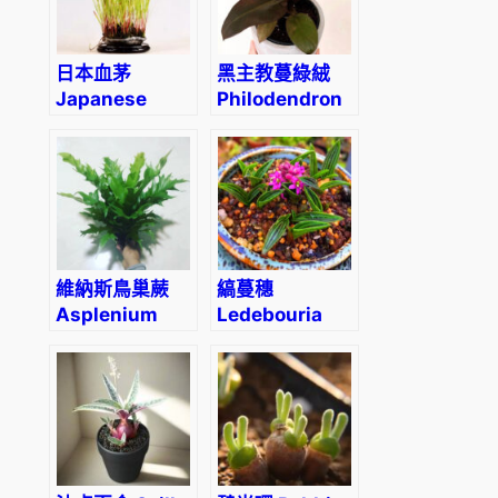
‘Frosty
crested’) (直
徑4-5cm)
日本血茅
黑主教蔓綠絨
Japanese
Philodendron
Blood Grass
‘Black
(Imperata
Cardinal’
cylindrical
‘Rubra’)
維納斯鳥巢蕨
縞蔓穗
Asplenium
Ledebouria
nidus ‘Dakila’
cooperi