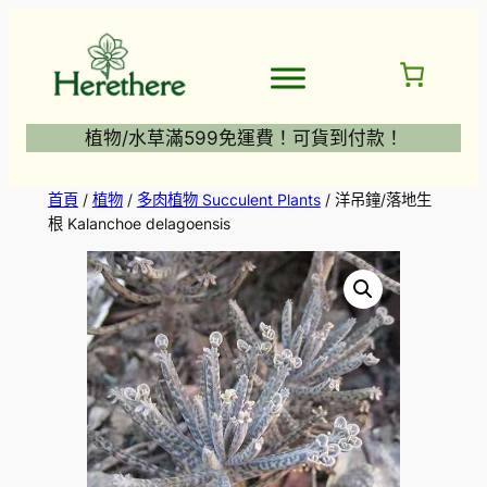
跳
至
主
要
內
植物/水草滿599免運費！可貨到付款！
容
首頁
/
植物
/
多肉植物 Succulent Plants
/ 洋吊鐘/落地生
根 Kalanchoe delagoensis