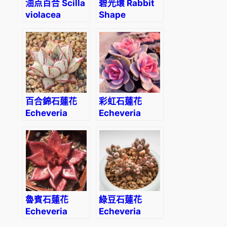
油点百合 Scilla
碧光環 Rabbit
violacea
Shape
(Ledebouria
(Monilaria
socialis)
obconica)
百合錦石蓮花
彩虹石蓮花
Echeveria
Echeveria
purpusorum
‘Rainbow’
white form
魯賓石蓮花
綠豆石蓮花
Echeveria
Echeveria
agavoides
amoena