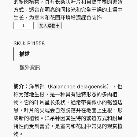
的多肉植物，具有长条状叶片和自然生根的繁殖
方式。适合在明亮的间接光和完全干燥的土壤中
生长，为室内和花园环境增添绿色装饰。
洋
加入購物車
吊
鐘
SKU:
P11558
/
描述
落
地
額外資訊
生
根
簡介：
洋吊钟（Kalanchoe delagoensis），也
K
称为落地生根，是一种具有独特形态的多肉植
a
物。它的叶片呈长条状，通常带有微小的锯齿边
l
缘，叶片的尖端会自然脱落并在地面上生根，形
a
成新的植物。洋吊钟因其独特的繁殖方式和耐旱
n
特性而受到喜爱，是室内和花园中常见的观赏植
c
物。
h