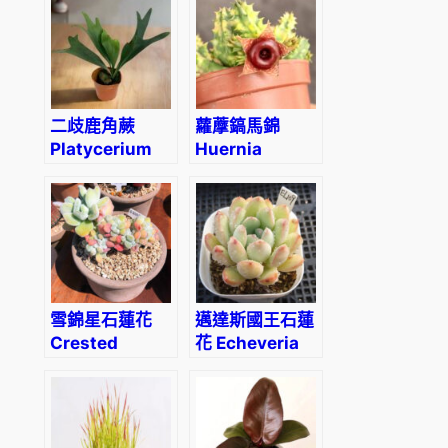
二歧鹿角蕨
蘿藦鎬馬錦
Platycerium
Huernia
bifurcatum
Zebrina
Variegata
雪錦星石蓮花
邁達斯國王石蓮
Crested
花 Echeveria
Firecracker
King Midas
Plant
(3- 4cm)
(Echeveria
pulvinata