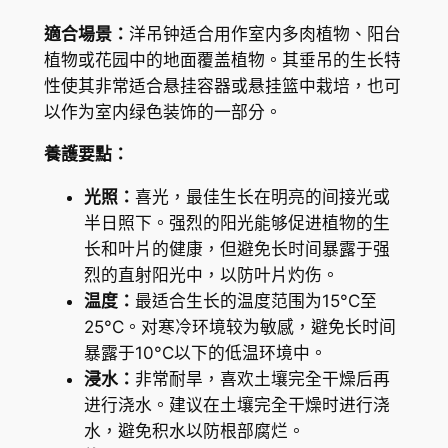
o
適合場景：
洋吊钟适合用作室内多肉植物、阳台
e
植物或花园中的地面覆盖植物。其垂吊的生长特
d
性使其非常适合悬挂容器或悬挂篮中栽培，也可
e
以作为室内绿色装饰的一部分。
l
養護要點：
a
g
光照：
喜光，最佳生长在明亮的间接光或
o
半日照下。强烈的阳光能够促进植物的生
e
长和叶片的健康，但避免长时间暴露于强
n
烈的直射阳光中，以防叶片灼伤。
s
温度：
最适合生长的温度范围为15°C至
i
25°C。对寒冷环境较为敏感，避免长时间
s
暴露于10°C以下的低温环境中。
數
浸水：
非常耐旱，喜欢土壤完全干燥后再
量
进行浇水。建议在土壤完全干燥时进行浇
水，避免积水以防根部腐烂。