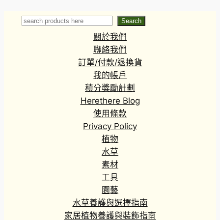
var. Romeo
‘Microcalyx’
Rubin
Search
Search
關於我們
聯絡我們
訂單/付款/退換貨
我的帳戶
積分獎勵計劃
Herethere Blog
使用條款
Privacy Policy
植物
水草
素材
工具
園藝
水草養護與選擇指南
家居植物養護與裝飾指南