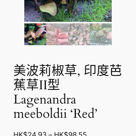
美波莉椒草, 印度芭
蕉草II型
Lagenandra
meeboldii ‘Red’
價
HK$
24.93
–
HK$
98.55