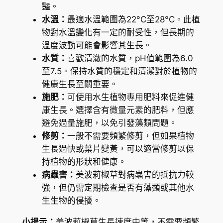
豔。
e
水溫：
最適水溫範圍為22°C至28°C。此植
e
物對水溫變化有一定的耐受性，但長期的
b
溫度波動可能會影響其生長。
o
水質：
喜歡清澈的水質，pH值範圍為6.0
l
至7.5。保持水質的穩定和清潔對於植物的
d
健康生長至關重要。
i
施肥：
可使用水生植物專用肥料來促進健
i
康生長。選擇含有微量元素的肥料，但應
'
避免過量施肥，以免引發藻類問題。
R
修剪：
一般不需要頻繁修剪，但如果植物
e
生長過快或葉片變黃，可以適當修剪以保
d
持植物的形狀和健康。
'
病蟲害：
美波莉椒草對病蟲害的抵抗力較
數
強，但仍需定期檢查是否有藻類或其他水
量
生生物的侵擾。
小提示：
美波莉椒草生長速度中等，不需要頻繁