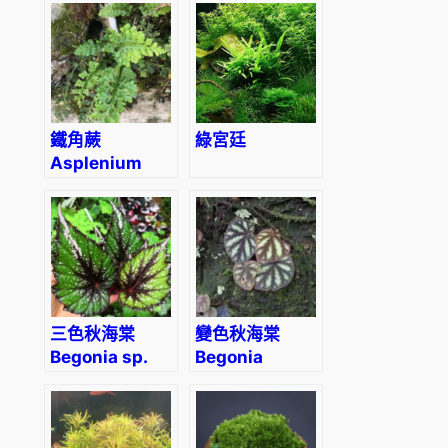
ventricosa
macrophyllum)
(red)
鐵角蕨
綠宮廷
Asplenium
trichomanes
三色秋海棠
變色秋海棠
Begonia sp.
Begonia
Tricolor
versicolor