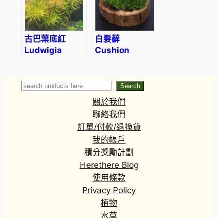
古巴葉底紅
白髮蘚
Ludwigia
Cushion
Cuba
Moss
(Ludwigia
(Leucobryum
inclinata var.
glaucum)
Search
Search
verticillata
關於我們
‘Cuba’)
聯絡我們
訂單/付款/退換貨
我的帳戶
積分獎勵計劃
Herethere Blog
使用條款
Privacy Policy
植物
水草