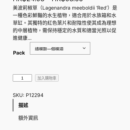
格
美波莉椒草（Lagenandra meeboldii ‘Red’）是
一種色彩鮮豔的水生植物，適合用於水族箱和水
範
草缸。其獨特的紅色葉片和耐陰性使其成為理想
圍
的中層植物，需保持穩定的水質和適當光照以促
進健康…
：
H
Pack
K
$
美
2
加入購物車
波
4
莉
SKU:
P12294
.
椒
描述
草
9
,
額外資訊
3
印