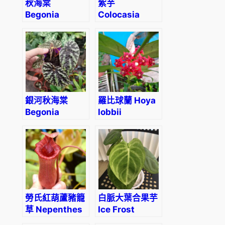
秋海棠
紫芋
Begonia
Colocasia
negrosensis
antiquorum
銀河秋海棠
羅比球蘭 Hoya
Begonia
lobbii
variabilis
勞氏紅葫蘆豬籠
白脈大葉合果芋
草 Nepenthes
Ice Frost
lowii x
(Syngonium