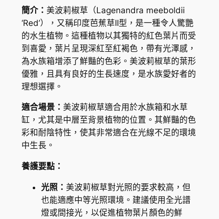
到
度
簡介：
美波莉椒草（Lagenandra meeboldii
芭
H
‘Red’），又稱印度芭蕉草II型，是一種令人驚艷
蕉
K
的水生植物。這種植物以其獨特的紅色葉片而受
草
到喜愛，葉片呈現深紅至紅褐色，帶有光澤感，
$
I
為水族箱增添了鮮豔的色彩。美波莉椒草的葉形
I
9
優雅，且具有良好的生長速度，是水族愛好者的
型
8
理想選擇。
L
.
a
適合場景：
美波莉椒草適合用於水族箱和水草
g
5
缸，尤其是中層至背景植物的位置。其鮮豔的色
e
彩和耐陰特性，使其非常適合在光線不足的環境
5
n
中生長。
a
養護要點：
n
d
光照：
美波莉椒草對光照的要求較高，但
r
也能適應中等光照環境。建議使用全光譜
a
燈或間接光，以促進植物葉片顏色的鮮
m