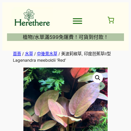
跳
至
主
要
內
植物/水草滿599免運費！可貨到付款！
容
首頁
/
水草
/
中後景水草
/ 美波莉椒草, 印度芭蕉草II型
Lagenandra meeboldii ‘Red’