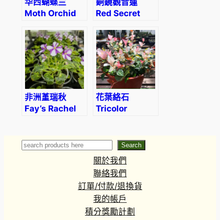
华西蝴蝶兰
銅鏡觀音蓮
Moth Orchid
Red Secret
(Phalaenopsis
(Alocasia
wilsonii)
cuprea red)
非洲堇瑞秋
花葉絡石
Fay’s Rachel
Tricolor
Jasmine
(Trachelospermum
tricolor)
Search
Search
關於我們
聯絡我們
訂單/付款/退換貨
我的帳戶
積分獎勵計劃