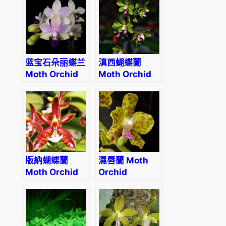
‘V3’
蓝宝石朵丽蝶兰
滇西蝴蝶蘭
Moth Orchid
Moth Orchid
(Dtps. Tzu
(Phalaenopsis
Chiang
stobartiana)
Sapphire)
版納蝴蝶蘭
濕唇蘭 Moth
Moth Orchid
Orchid
(Phalaenopsis
(Hygrochilus
mannii)
parishii)