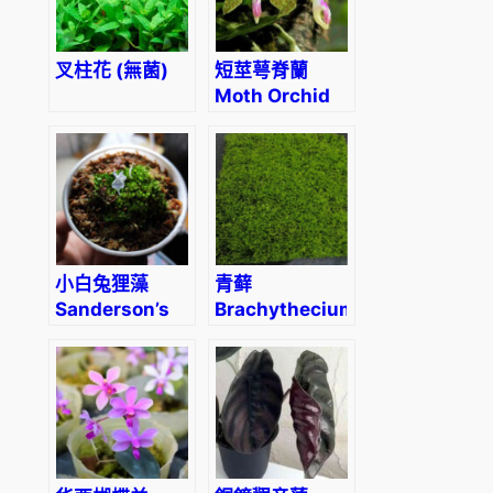
叉柱花 (無菌)
短莖萼脊蘭
Moth Orchid
(Sedirea
subparishii)
小白兔狸藻
青藓
Sanderson’s
Brachythecium
Bladderwort
albicans
(Utricularia
sandersonii)