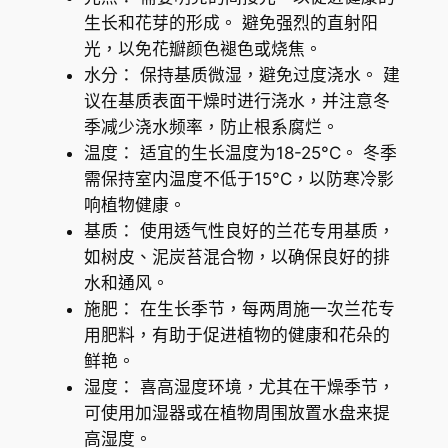
a
生长和花芽的形成。 避免强烈的直射阳
o
光，以免花瓣颜色褪色或烧焦。
d
水分： 保持基质微湿，避免过度浇水。 建
a
议在基质表面干燥时进行浇水，并注意冬
T
季减少浇水频率，防止根系腐烂。
w
温度： 适宜的生长温度为18-25°C。 冬季
i
需保持室内温度不低于15°C，以防寒冷影
n
响植物健康。
k
基质： 使用透气性良好的兰花专用基质，
l
如树皮、泥炭苔混合物，以确保良好的排
e
水和通风。
)
施肥： 在生长季节，每两周施一次兰花专
數
用肥料，有助于促进植物的健康和花朵的
量
鲜艳。
湿度： 喜高湿度环境，尤其在干燥季节，
可使用加湿器或在植物周围放置水盘来提
高湿度。