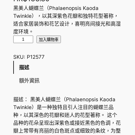
黑美人蝴蝶兰（Phalaenopsis Kaoda
Twinkle），以其深紫色花瓣和独特花型著称，
适合家居装饰和花艺设计，喜明亮间接光和高湿
度环境。
黑
加入購物車
美
人
SKU:
P12577
蝴
描述
蝶
蘭
額外資訊
M
o
描述： 黑美人蝴蝶兰（Phalaenopsis Kaoda
t
Twinkle）是一种独特且引人注目的蝴蝶兰品
h
种，以其深色的花瓣和迷人的花型著称。 这个
O
品种的花朵呈现出深紫色或接近黑色的色调，花
r
瓣上常带有亮丽的白色斑点或细致的条纹，为整
c