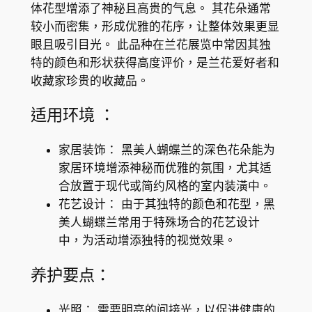
体花型增添了神秘且高贵的气息。 其花朵通常
h
较小而密集，形成优雅的花序，让整体效果更显
i
眼且吸引目光。 此品种在兰花展览中常因其独
d
特的颜色和形状获得高度评价，是兰花爱好者和
(
收藏家珍贵的收藏品。
P
h
适用环境 ：
a
l
家居装饰： 黑美人蝴蝶兰的深色花朵能为
a
家居环境增添神秘而优雅的氛围，尤其适
e
合放置于现代或简约风格的室内装潢中。
n
花艺设计： 由于其独特的颜色和花型，黑
o
美人蝴蝶兰常用于特殊场合的花艺设计
p
中，为活动增添独特的视觉效果。
s
i
养护要点：
s
K
光照： 需要明亮的间接光，以促进健康的