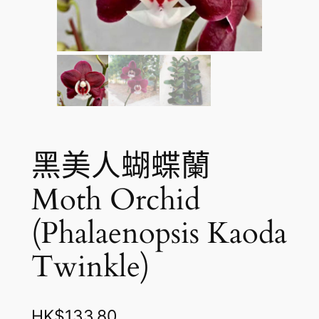
黑美人蝴蝶蘭
Moth Orchid
(Phalaenopsis Kaoda
Twinkle)
HK$
133.80