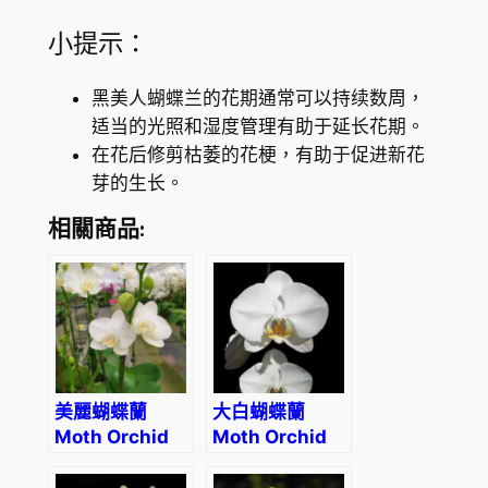
小提示：
黑美人蝴蝶兰的花期通常可以持续数周，
适当的光照和湿度管理有助于延长花期。
在花后修剪枯萎的花梗，有助于促进新花
芽的生长。
相關商品:
美麗蝴蝶蘭
大白蝴蝶蘭
Moth Orchid
Moth Orchid
(Phalaenopsis
Phalaenopsis
amabilis)
Sogo Yukidian