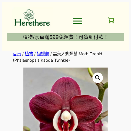
跳
至
主
要
內
植物/水草滿599免運費！可貨到付款！
容
首頁
/
植物
/
蝴蝶蘭
/ 黑美人蝴蝶蘭 Moth Orchid
(Phalaenopsis Kaoda Twinkle)