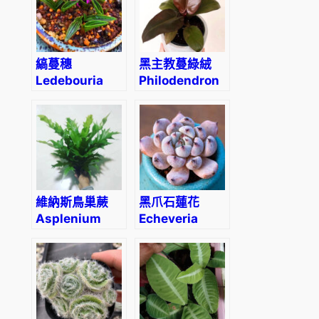
縞蔓穗
黑主教蔓綠絨
Ledebouria
Philodendron
cooperi
‘Black
Cardinal’
維納斯鳥巢蕨
黑爪石蓮花
Asplenium
Echeveria
nidus ‘Dakila’
cuspidata
var.zaragozae
kimnach