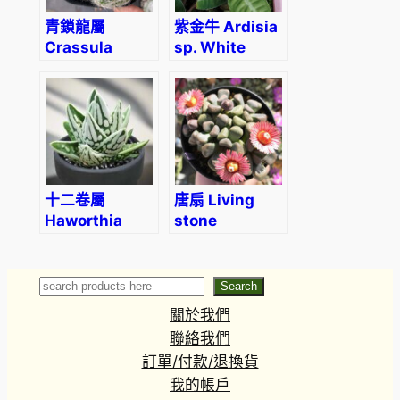
青鎖龍屬
紫金牛 Ardisia
Crassula
sp. White
barbata
veins
十二卷屬
唐扇 Living
Haworthia
stone
pumila ‘Tears
(Aloinopsis
of Angels’
schooneesii)
(3-4cm)
Search
Search
關於我們
聯絡我們
訂單/付款/退換貨
我的帳戶