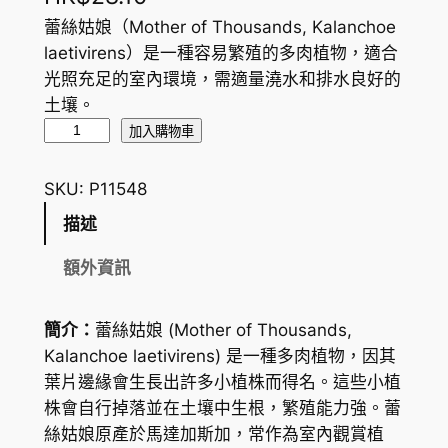
蕾絲姑娘（Mother of Thousands, Kalanchoe
laetivirens）是一種容易繁殖的多肉植物，適合
光照充足的室內環境，需適量澆水和排水良好的
土壤。
蕾
加入購物車
絲
姑
SKU:
P11548
娘
描述
M
o
額外資訊
t
h
簡介：
蕾絲姑娘 (Mother of Thousands,
e
Kalanchoe laetivirens) 是一種多肉植物，因其
r
葉片邊緣會生長出許多小植株而得名。這些小植
o
株會自行掉落並在土壤中生根，繁殖能力強。蕾
f
絲姑娘原產於馬達加斯加，常作為室內觀賞植
T