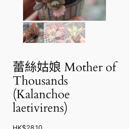
蕾絲姑娘 Mother of
Thousands
(Kalanchoe
laetivirens)
HK$
28.10