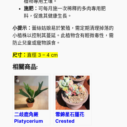
植物專用土壤。
e
施肥：
可每月施一次稀釋的多肉專用肥
l
料，促進其健康生長。
a
e
小提示：
蕾絲姑娘易於繁殖，需定期清理掉落的
t
小植株以控制其蔓延。此植物含有輕微毒性，需
i
防止兒童或寵物誤食。
v
尺寸：
直徑 3 – 4 cm
i
r
相關商品:
e
n
s
)
數
量
二歧鹿角蕨
雪錦星石蓮花
Platycerium
Crested