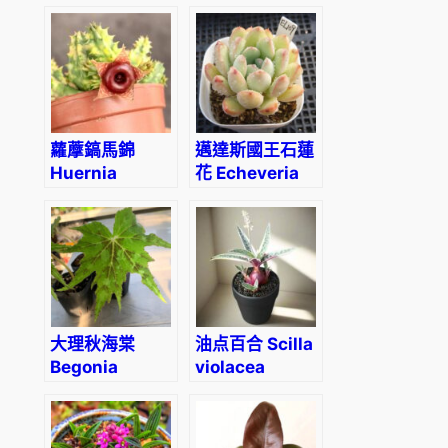
bifurcatum
Firecracker
Plant
(Echeveria
pulvinata
‘Frosty
crested’) (直
徑4-5cm)
蘿藦鎬馬錦
邁達斯國王石蓮
Huernia
花 Echeveria
Zebrina
King Midas
Variegata
(3- 4cm)
大理秋海棠
油点百合 Scilla
Begonia
violacea
taliensis
(Ledebouria
socialis)