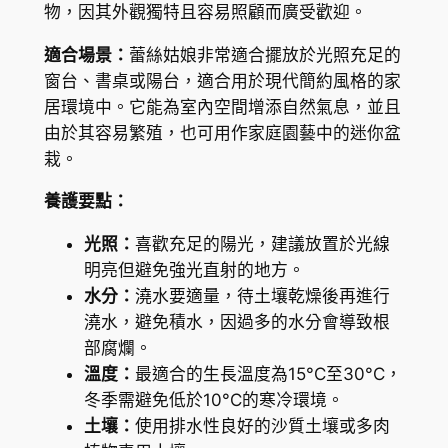
物，因其外觀獨特且容易照顧而廣受歡迎。
h
o
適合場景：
蕾絲姑娘非常適合擺放於光照充足的
u
窗台、書桌或陽台，適合用於現代簡約風格的家
s
居環境中。它能為室內空間增添自然氣息，並且
a
由於其容易繁殖，也可用作家庭園藝中的迷你盆
n
栽。
d
養護要點：
s
(
光照：
喜歡充足的陽光，建議放置於光線
K
明亮但避免強光直射的地方。
a
水分：
澆水要適量，待土壤乾燥後再進行
l
澆水，避免積水，因過多的水分會導致根
a
部腐爛。
n
溫度：
最適合的生長溫度為15°C至30°C，
c
冬季需避免低於10°C的寒冷環境。
h
土壤：
使用排水性良好的沙質土壤或多肉
o