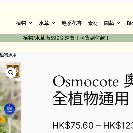
植物
水草
應季花卉
素材
園藝
Bl
植物/水草滿599免運費！可貨到付款！
-全植物通用
Osmocot
全植物通用
HK$
75.60
–
HK$
12