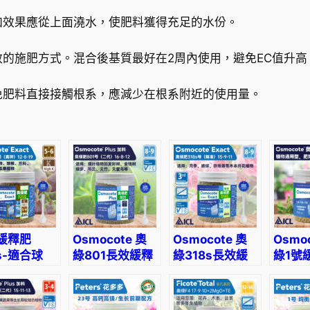
號
緩
加效果應從上面澆水，使肥料獲得充足的水份。
釋
肥
的施肥方式。混合後基質最好在2周內使用，避免EC值升高
-
全
免肥料直接接觸根系，應減少在根系附近的使用量。
植
物
通
用
數
量
緩釋肥
Osmocote 奧
Osmocote 奧
Osmo
s-適合球
綠801長效緩釋
綠318s長效緩
綠1號
多肉、塊莖
肥-適合常綠植
釋肥-適合月
植物通
使用
物、木本植物使
季、繡球、鐵線
用
蓮及常綠植物使