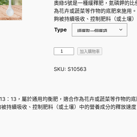
奧綠5號是一種緩釋肥，氮磷鉀的比例
為花卉或蔬菜等作物的底肥來施用。
夠被持續吸收、控制肥料（或土壤）
Type
O
加入購物車
s
m
SKU:
S10563
o
c
o
t
：13：13，屬於通用均衡肥，適合作為花卉或蔬菜等作物的
e
夠被持續吸收、控制肥料（或土壤）中的營養成分的釋放速度
奧
綠
5