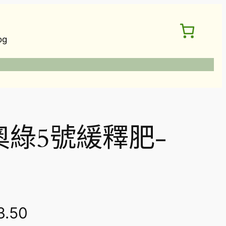
og
e 奧綠5號緩釋肥-
價
3.50