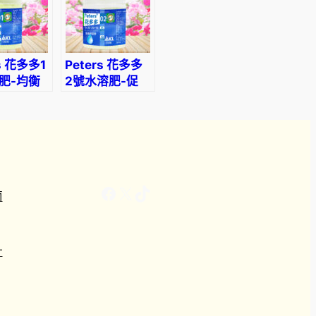
5
0
rs 花多多1
Peters 花多多
肥-均衡
2號水溶肥-促
進開花
Facebook
X
TikTok
南
計