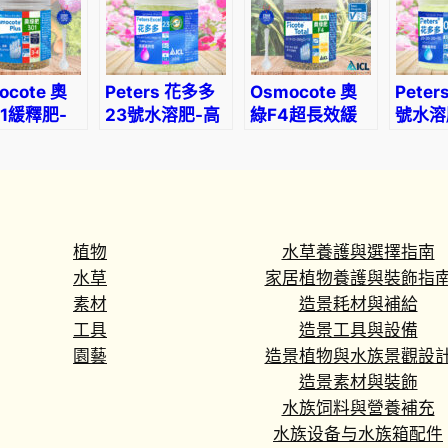
用
ocote 奧
Peters 花多多
Osmocote 奧
Pete
01緩釋肥-
23號水溶肥-高
綠F4超長效緩
號水溶
草花、蔬菜
鈣高鎂型
釋肥-適合盆
通用
景、木本植物使
用
植物
水草養護與選擇指南
水草
家居植物養護與裝飾指
素材
造景耗材與補給
工具
造景工具與設備
園藝
造景植物與水族景觀設
造景素材與裝飾
水族饲料與營養補充
水族设备与水族箱配件