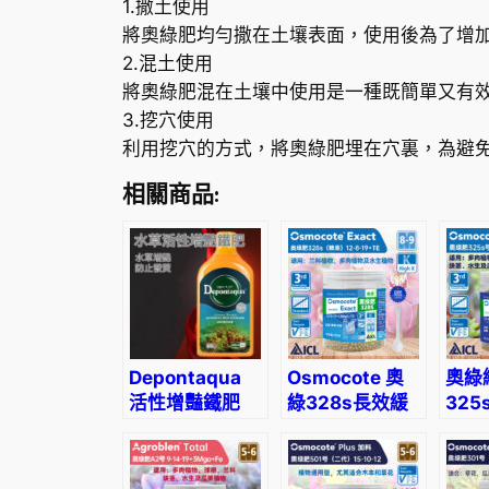
1.撒土使用
將奧綠肥均勻撒在土壤表面，使用後為了增
2.混土使用
將奧綠肥混在土壤中使用是一種既簡單又有效
3.挖穴使用
利用挖穴的方式，將奧綠肥埋在穴裏，為避
相關商品:
Depontaqua
Osmocote 奧
奧綠
活性增豔鐵肥
綠328s長效緩
325
釋肥-適合蘭
根、
花、多肉以及球
植物
根使用