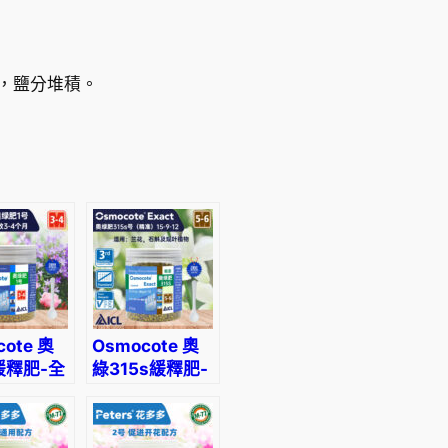
6
0
，鹽分堆積。
到
H
K
$
1
2
cote 奧
Osmocote 奧
緩釋肥-全
綠315s緩釋肥-
3
用
適合蘭花、石
斛、觀葉植物使
.
用