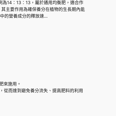
為14：13：13，屬於通用均衡肥，適合作
格
 其主要作用為確保養分在植物的生長期內能
範
中的營養成分的釋放速…
圍
：
H
K
$
底肥來施用。
7
，從而達到避免養分流失、提高肥料的利用
5
.