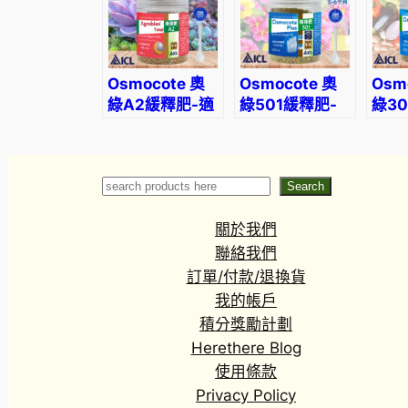
Osmocote 奧
Osmocote 奧
Osm
綠A2緩釋肥-適
綠501緩釋肥-
綠3
合多肉、球根、
適合開花植物、
適合
瓜果使用
木本植物使用
使用
Search
Search
關於我們
聯絡我們
訂單/付款/退換貨
我的帳戶
積分獎勵計劃
Herethere Blog
使用條款
Privacy Policy