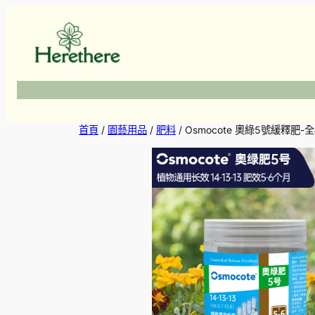
跳
至
主
要
內
容
首頁
/
園藝用品
/
肥料
/ Osmocote 奧綠5號緩釋肥