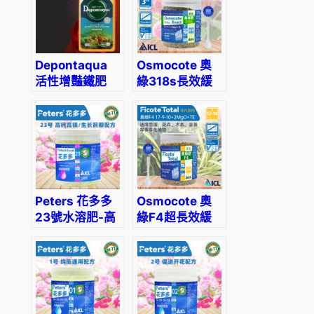
Depontaqua
Osmocote 奧
活性增豔鐵肥
綠318s長效緩
釋肥-適合月
季、繡球、鐵線
蓮及常綠植物使
用
Peters 花多多
Osmocote 奧
23號水溶肥-高
綠F4超長效緩
鈣高鎂型
釋肥-適合盆
景、木本植物使
用