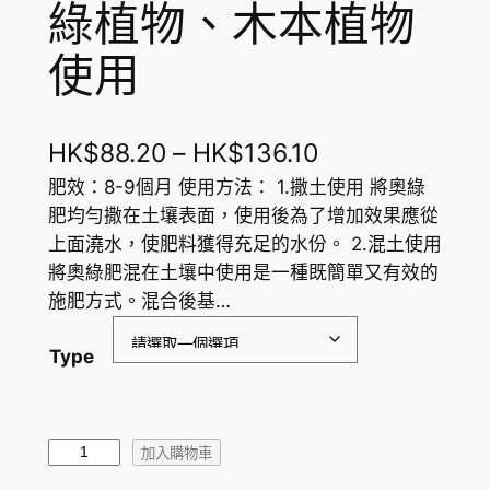
綠植物、木本植物
使用
價
HK$
88.20
–
HK$
136.10
格
肥效：8-9個月 使用方法： 1.撒土使用 將奧綠
肥均勻撒在土壤表面，使用後為了增加效果應從
範
上面澆水，使肥料獲得充足的水份。 2.混土使用
圍
將奧綠肥混在土壤中使用是一種既簡單又有效的
施肥方式。混合後基…
：
H
Type
K
$
O
8
加入購物車
s