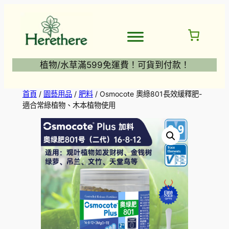
跳
至
主
要
內
植物/水草滿599免運費！可貨到付款！
容
首頁
/
園藝用品
/
肥料
/ Osmocote 奧綠801長效緩釋肥-
適合常綠植物、木本植物使用