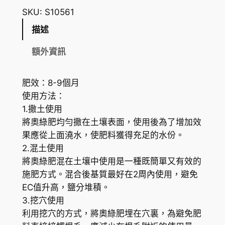
8
m
SKU:
S10561
.
o
描述
c
2
o
額外資訊
0
t
到
e
肥效：8-9個月
奧
H
使用方法：
綠
K
1.撒土使用
8
將奧綠肥均勻撒在土壤表面，使用後為了增加效
$
0
果應從上面澆水，使肥料獲得充足的水份。
1
1
2.混土使用
長
3
將奧綠肥混在土壤中使用是一種既簡單又有效的
效
施肥方式。混合後基質最好在2周內使用，避免
6
緩
EC值升高，鹽分堆積。
釋
.
3.挖穴使用
肥
1
利用挖穴的方式，將奧綠肥埋在穴裏，為避免肥
-