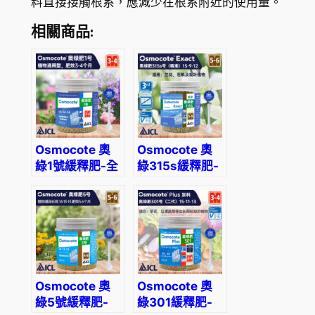
料直接接觸根系，應減少在根系附近的使用量。
0
適
合
相關商品:
常
綠
植
物
、
木
Osmocote 奧
Osmocote 奧
本
綠1號緩釋肥-全
綠315s緩釋肥-
植
植物通用
適合蘭花、石
物
斛、觀葉植物使
使
用
用
數
量
Osmocote 奧
Osmocote 奧
綠5號緩釋肥-
綠301緩釋肥-