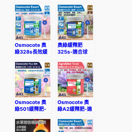
全植物通用
適合草花、蔬菜
使用
Osmocote 奧
奧綠緩釋肥
綠328s長效緩
325s-適合球
釋肥-適合蘭
根、多肉、塊莖
花、多肉以及球
植物使用
根使用
Osmocote 奧
Osmocote 奧
綠501緩釋肥-
綠A2緩釋肥-適
適合開花植物、
合多肉、球根、
木本植物使用
瓜果使用