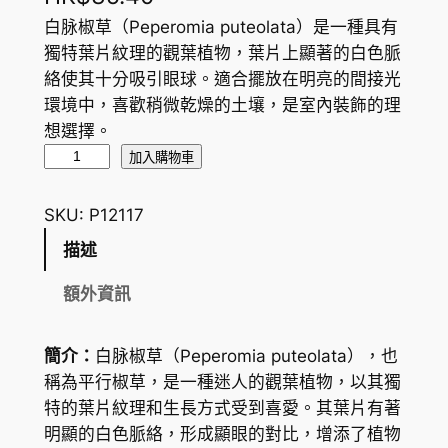
白脉椒草（Peperomia puteolata）是一種具有
獨特葉片紋理的觀葉植物，葉片上顯著的白色脈
絡使其十分吸引眼球。適合擺放在明亮的間接光
環境中，喜歡稍微乾燥的土壤，是室內裝飾的理
想選擇。
白
加入購物車
脉
椒
SKU:
P12117
草
描述
P
a
額外資訊
r
a
簡介：
白脉椒草（Peperomia puteolata），也
l
稱為平行椒草，是一種迷人的觀葉植物，以其獨
l
特的葉片紋理和生長方式受到喜愛。其葉片有著
e
明顯的白色脈絡，形成顯眼的對比，增添了植物
l