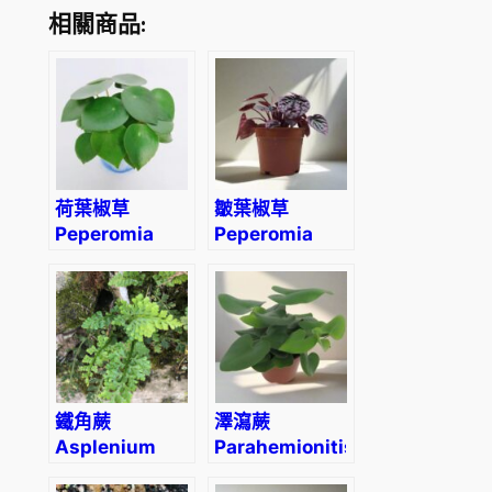
相關商品:
荷葉椒草
皺葉椒草
Peperomia
Peperomia
polybotrya
caperata ‘red’
‘Raindrop’
鐵角蕨
澤瀉蕨
Asplenium
Parahemionitis
trichomanes
cordata