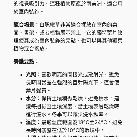
的視覺吸引力。這種植物原產於南美洲，適合用
P
於室內裝飾。
e
p
適合場景：
白脉椒草非常適合擺放在室內的桌
e
面、書架、或者植物展示架上。它的獨特葉片紋
r
理使其成為室內裝飾的亮點，也可以與其他觀葉
o
植物混合擺放。
m
養護要點：
i
a
光照：
喜歡明亮的間接光或散射光。避免
(
長時間暴露在強烈的直射陽光下，這會使
P
葉片變黃。
e
水分：
保持土壤稍微乾燥，避免積水。建
p
議每週檢查土壤濕度，當土壤表層乾燥時
e
進行澆水。冬季可以減少澆水頻率。
r
溫度：
最適溫度範圍為18°C至24°C。避免
o
長時間暴露在低於10°C的環境中。
m