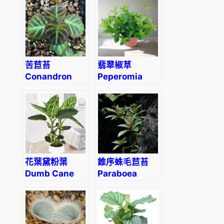
苦苣苔
翡翠椒草
Conandron
Peperomia
sp.
dahlstedtii
fluorescent
花葉黛粉葉
錐序蛛毛苣苔
Dumb Cane
Paraboea
(Dieffenbachia
swinhoii
‘Reflector’)
(Hance) Burtt