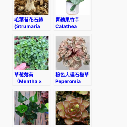
毛葉苔花石蒜
青蘋果竹芋
(Strumaria
Calathea
villosa)
orbifolia
草莓薄荷
粉色大理石椒草
（Mentha ×
Peperomia
piperita
‘Pink Marble’
‘Strawberry’）