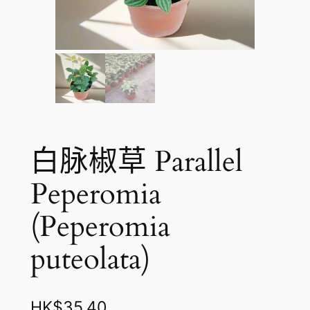
白脉椒草 Parallel
Peperomia
(Peperomia
puteolata)
HK$
35.40