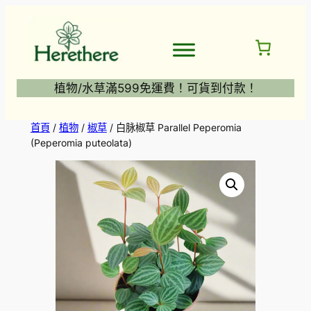
跳
至
主
要
內
植物/水草滿599免運費！可貨到付款！
容
首頁
/
植物
/
椒草
/ 白脉椒草 Parallel Peperomia
(Peperomia puteolata)