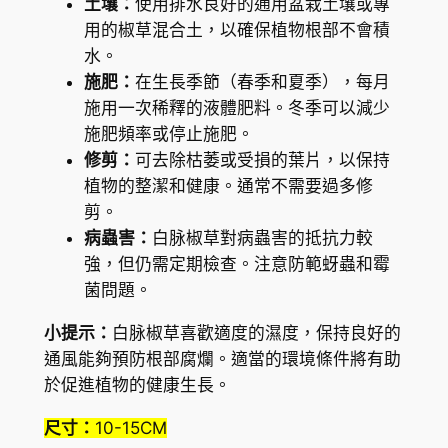
土壤：
使用排水良好的通用盆栽土壤或專
i
用的椒草混合土，以確保植物根部不會積
a
水。
p
施肥：
在生長季節（春季和夏季），每月
u
施用一次稀釋的液體肥料。冬季可以減少
t
施肥頻率或停止施肥。
e
修剪：
可去除枯萎或受損的葉片，以保持
o
植物的整潔和健康。通常不需要過多修
l
剪。
a
病蟲害：
白脉椒草對病蟲害的抵抗力較
t
強，但仍需定期檢查。注意防範蚜蟲和霉
a
菌問題。
)
數
小提示：
白脉椒草喜歡適度的濕度，保持良好的
量
通風能夠預防根部腐爛。適當的環境條件將有助
於促進植物的健康生長。
尺寸：
10-15CM