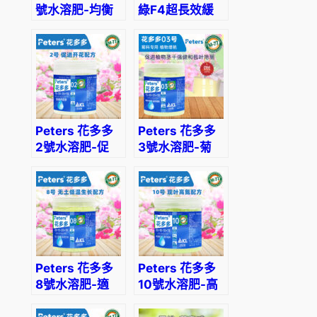
號水溶肥-均衡
綠F4超長效緩
盆
通用
釋肥-適合盆
栽
景、木本植物使
數
用
量
Peters 花多多
Peters 花多多
2號水溶肥-促
3號水溶肥-菊
進開花
科專用
Peters 花多多
Peters 花多多
8號水溶肥-適
10號水溶肥-高
合無土栽培/低
氮配方適合觀葉