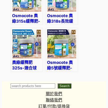
Osmocote 奧
Osmocote 奧
綠315s緩釋肥-
綠318s長效緩
適合蘭花、石
釋肥-適合月
斛、觀葉植物使
季、繡球、鐵線
用
蓮及常綠植物使
用
奧綠緩釋肥
Osmocote 奧
325s-適合球
綠5號緩釋肥-
根、多肉、塊莖
全植物通用
植物使用
Search
Search
關於我們
聯絡我們
訂單/付款/退換貨