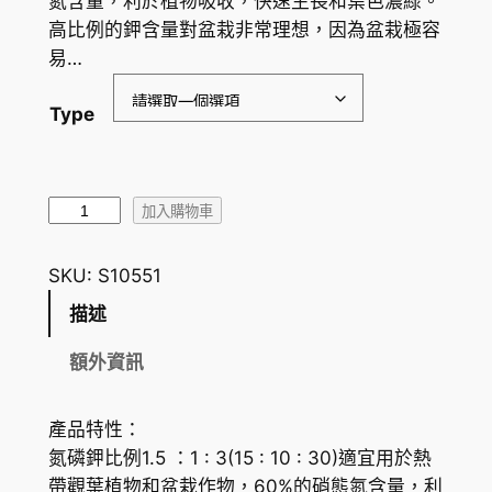
氮含量，利於植物吸收，快速生長和葉色濃綠。
圍
高比例的鉀含量對盆栽非常理想，因為盆栽極容
易…
：
H
Type
K
$
P
7
加入購物車
e
3
t
SKU:
S10551
.
e
描述
r
1
s
額外資訊
0
花
到
多
產品特性：
多
H
氮磷鉀比例1.5 ：1 : 3(15 : 10 : 30)適宜用於熱
1
K
帶觀葉植物和盆栽作物，60%的硝態氮含量，利