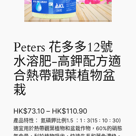
Peters 花多多12號
水溶肥-高鉀配方適
合熱帶觀葉植物盆
栽
價
HK$
73.10
–
HK$
110.90
格
產品特性： 氮磷鉀比例1.5 ：1 : 3(15 : 10 : 30)
適宜用於熱帶觀葉植物和盆栽作物，60%的硝態
範