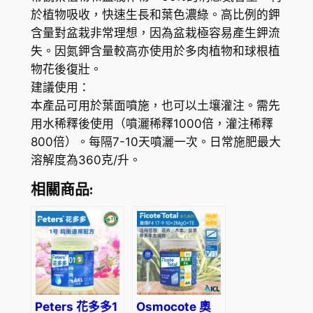
2
於植物吸收，快速生長和葉色濃綠。高比例的鉀
$
號
含量對盆栽非常理想，因為盆栽極容易產生鉀流
水
1
失。因氮鉀含量較高亦使用於多肉植物和球根植
溶
1
物花後復壯。
肥
建議使用：
0
-
本產品可用於葉面噴施，也可以土壤灌注。需先
高
.
用水稀釋後使用（噴灑稀釋1000倍，灌注稀釋
鉀
9
800倍）。每隔7-10天噴灑一次。日常施肥最大
配
溶解度為360克/升。
0
方
適
相關商品:
合
熱
帶
觀
葉
植
Peters 花多多1
Osmocote 奧
物