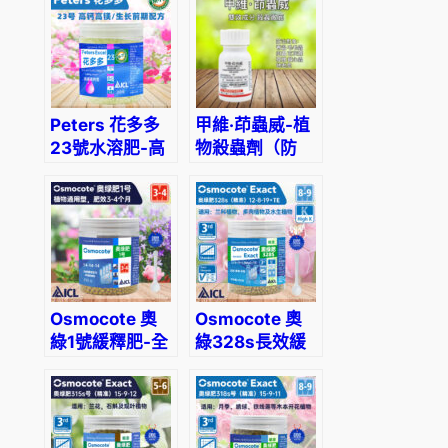
溫種植
植物
Peters 花多多
甲維·茚蟲威-植
23號水溶肥-高
物殺蟲劑（防
鈣高鎂型
治：夜蛾、棉鈴
蟲、螟蟲、青菜
蟲、地老虎、小
菜蛾、葉蜂）
Osmocote 奧
Osmocote 奧
綠1號緩釋肥-全
綠328s長效緩
植物通用
釋肥-適合蘭
花、多肉以及球
根使用