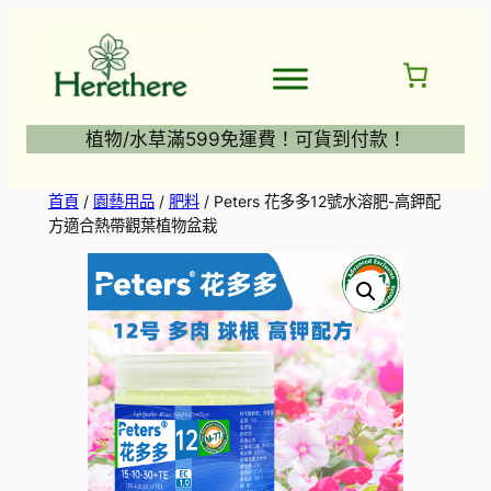
跳
至
主
要
內
植物/水草滿599免運費！可貨到付款！
容
首頁
/
園藝用品
/
肥料
/ Peters 花多多12號水溶肥-高鉀配
方適合熱帶觀葉植物盆栽