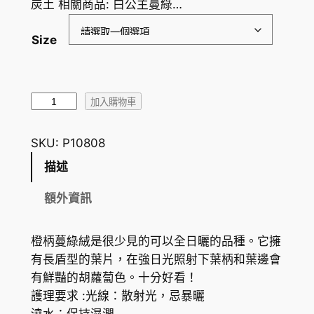
炭土 相關商品: 白公主蔓綠…
：
H
Size
K
$
橙
7
加入購物車
柄
8
蔓
SKU:
P10808
.
綠
描述
絨
1
P
額外資訊
5
h
到
i
橙柄蔓綠絨是很少見的可以全日曬的品種。它擁
l
H
有長盾型的葉片，在強日光照射下葉柄和葉邊會
o
K
有鮮豔的胡蘿蔔色。十分好看！
d
護理要求 :光線：散射光，忌暴曬
$
e