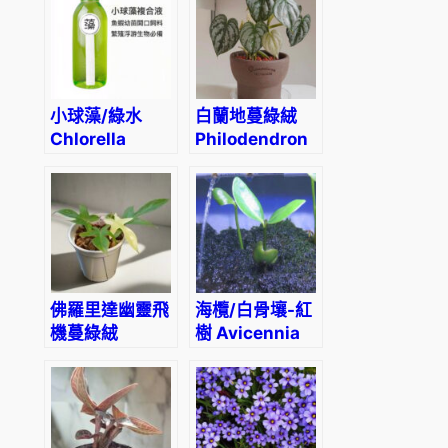
小球藻/綠水
白蘭地蔓綠絨
Chlorella
Philodendron
vulgaris
Brandtianum
佛羅里達幽靈飛
海欖/白骨壤-紅
機蔓綠絨
樹 Avicennia
Philodendron
marina
‘Florida
Ghost’