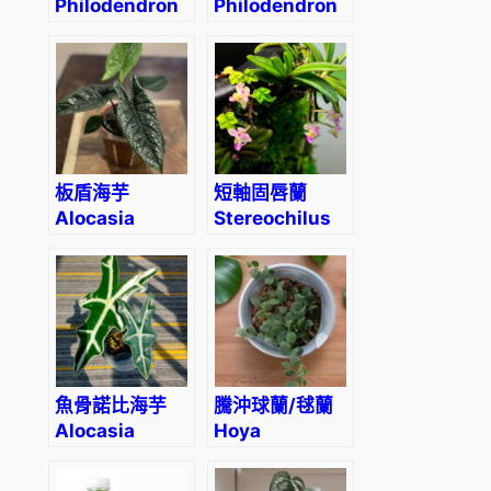
r
Philodendron
Philodendron
o
‘Painted Lady’
‘Burle Marx’
a
t
'
數
量
板盾海芋
短軸固唇蘭
Alocasia
Stereochilus
scalprum
brevirachis
魚骨諾比海芋
騰沖球蘭/毬蘭
Alocasia
Hoya
sanderiana
tengchongensis
‘Nobilis’