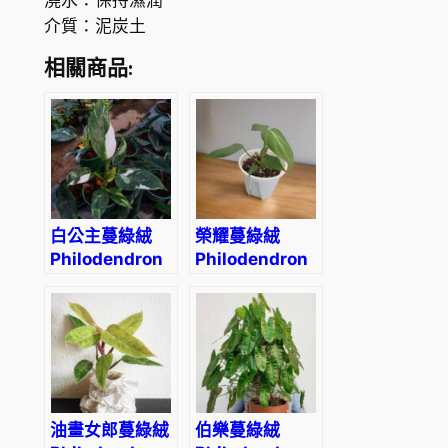
澆水：保持濕潤
n
1
介質：泥炭土
d
7
r
相關商品:
5
o
n
.
b
0
i
0
l
l
白公主蔓綠絨
榮耀蔓綠絨
i
Philodendron
Philodendron
e
‘White
gloriosum
t
Princess’
i
a
e
'
C
油畫女郎蔓綠絨
伯樂蔓綠絨