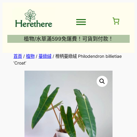
跳
至
主
要
內
植物/水草滿599免運費！可貨到付款！
容
首頁
/
植物
/
蔓綠絨
/ 橙柄蔓綠絨 Philodendron billietiae
‘Croat’