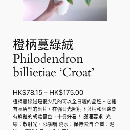
橙柄蔓綠絨
Philodendron
billietiae ‘Croat’
價
HK$
78.15
–
HK$
175.00
格
橙柄蔓綠絨是很少見的可以全日曬的品種。它擁
有長盾型的葉片，在強日光照射下葉柄和葉邊會
範
有鮮豔的胡蘿蔔色。十分好看！ 護理要求 :光
圍
線：散射光，忌暴曬 澆水：保持濕潤 介質：泥