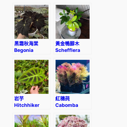
Portora
‘Evergemiensis’
(Elephant Ear)
黑霜秋海棠
黃金鴨腳木
Begonia
Schefflera
‘Black Frost’
‘Amate soleil’
岩芋
紅穗莼
Hitchhiker
Cabomba
elephant ear
piauhyensis
(Remusatia
(Wabi-Kusa)
vivipara)