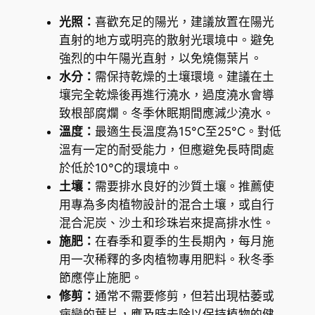
光照：
喜歡充足的陽光，建議放置在陽光
直射的地方或明亮的散射光環境中。避免
強烈的中午陽光直射，以免燒傷葉片。
水分：
需保持乾燥的土壤環境。建議在土
壤完全乾燥後再進行澆水，過度澆水會導
致根部腐爛。冬季休眠期間應減少澆水。
溫度：
最適生長溫度為15°C至25°C。對低
溫有一定的耐受能力，但應避免長時間處
於低於10°C的環境中。
土壤：
需要排水良好的沙質土壤。推薦使
用專為多肉植物設計的混合土壤，或自行
混合泥炭、沙土和珍珠岩來提高排水性。
施肥：
在春季和夏季的生長期內，每月施
用一次稀釋的多肉植物專用肥料。秋冬季
節應停止施肥。
修剪：
通常不需要修剪，但若出現枯萎或
病變的葉片，應及時去除以保持植物的健