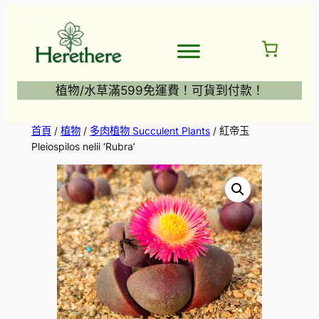
跳
至
主
要
內
植物/水草滿599免運費！可貨到付款！
容
首頁
/
植物
/
多肉植物 Succulent Plants
/ 紅帝玉
Pleiospilos nelii ‘Rubra’