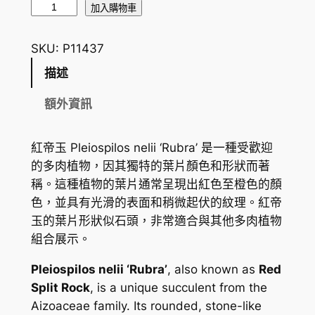
紅
加入購物車
帝
玉
SKU:
P11437
P
描述
l
e
額外資訊
i
o
紅帝玉 Pleiospilos nelii ‘Rubra’ 是一種受歡迎
s
的多肉植物，因其獨特的葉片顏色和形狀而著
p
稱。這種植物的葉片通常呈現出紅色至橙色的顏
i
色，並具有光滑的表面和稍微起伏的紋理。紅帝
l
玉的葉片形狀似石頭，非常適合與其他多肉植物
o
組合展示。
s
n
Pleiospilos nelii ‘Rubra’
, also known as
Red
e
Split Rock
, is a unique succulent from the
l
Aizoaceae family. Its rounded, stone-like