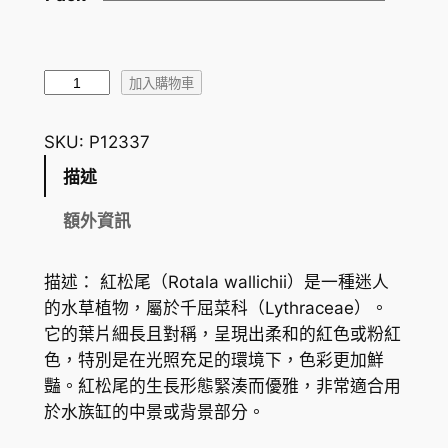
H
K
$
紅
加入購物車
松
2
尾
SKU:
P12337
0
R
描述
.
o
t
7
額外資訊
a
0
l
描述： 紅松尾（Rotala wallichii）是一種迷人
到
a
的水草植物，屬於千屈菜科（Lythraceae）。
w
H
它的葉片細長且對稱，呈現出柔和的紅色或粉紅
a
K
色，特別是在光照充足的環境下，色彩更加鮮
l
豔。紅松尾的生長形態緊湊而優雅，非常適合用
$
l
於水族缸的中景或背景部分。
i
8
c