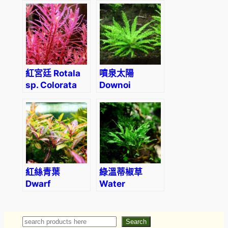
(Tonina
fluviatilis)
紅宮廷 Rotala
噴泉太陽
sp. Colorata
Downoi
(Pogostemon
helferi)
紅絲青葉
綠溫蒂椒草
Dwarf
Water
Hygrophila
Trumpet
(Hygrophila
(Cryptocoryne
polysperma)
wendtii
Search
Search