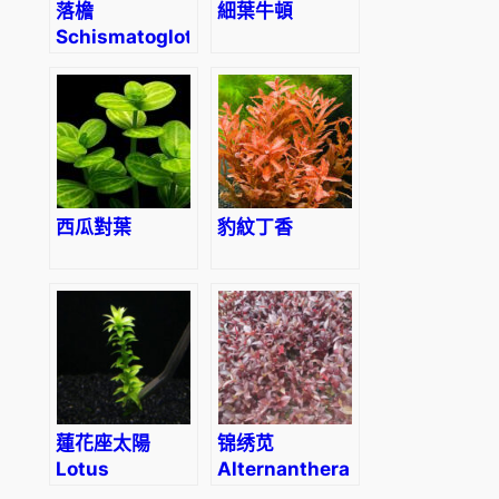
落檐
細葉牛頓
Schismatoglottis
Hainanensis
西瓜對葉
豹紋丁香
蓮花座太陽
锦绣苋
Lotus
Alternanthera
Blossom
bettzckinana