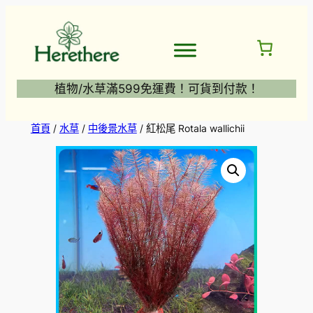
跳
至
主
要
內
植物/水草滿599免運費！可貨到付款！
容
首頁
/
水草
/
中後景水草
/ 紅松尾 Rotala wallichii