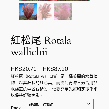
紅松尾 Rotala
wallichii
價
HK$
20.70
–
HK$
87.20
格
紅松尾（Rotala wallichii）是一種美麗的水草植
物，以其細長的紅色葉片而受到青睞。適合用於
範
水族缸的中景或背景，需要充足光照和定期施肥
圍
以保持鮮豔色彩。
：
Pack