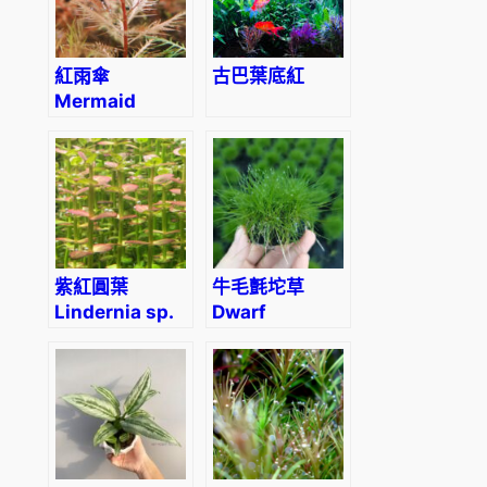
紅雨傘
古巴葉底紅
Mermaid
Weed
(Proserpinaca
palustris)
紫紅圓葉
牛毛氈坨草
Lindernia sp.
Dwarf
‘India’ (Indian
hairgrass
lindernia)
(Eleocharis
‘parvula’)