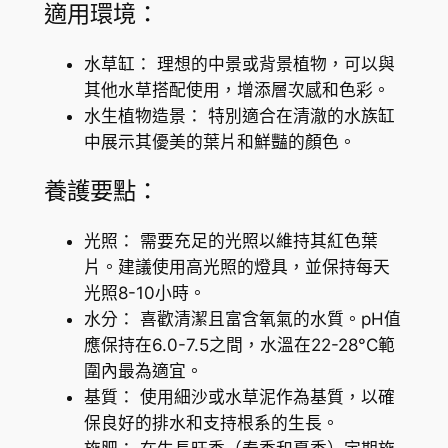
適用環境：
7
h
.
i
水草缸： 理想的中景或背景植物，可以與
i
2
其他水草搭配使用，增添層次感和色彩。
數
水生植物造景： 特別適合在清澈的水族缸
0
量
中展示其優美的葉片和鮮豔的顏色。
養護要點：
光照： 需要充足的光照以維持其紅色葉
片。建議使用高光照的燈具，並保持每天
光照8-10小時。
水分： 喜歡清潔且富含氧氣的水質。pH值
應保持在6.0-7.5之間，水溫在22-28°C範
圍內最為適宜。
基質： 使用細沙或水草泥作為基質，以確
保良好的排水和支持根系的生長。